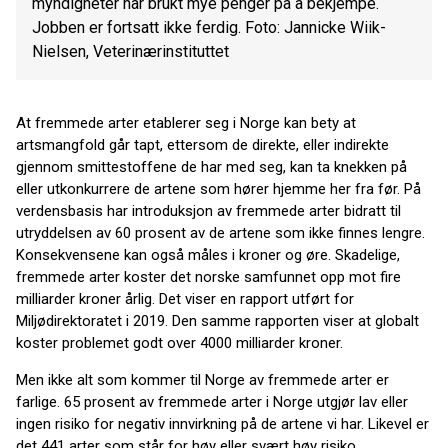
myndigheter har brukt mye penger på å bekjempe.
Jobben er fortsatt ikke ferdig. Foto: Jannicke Wiik-
Nielsen, Veterinærinstituttet
At fremmede arter etablerer seg i Norge kan bety at
artsmangfold går tapt, ettersom de direkte, eller indirekte
gjennom smittestoffene de har med seg, kan ta knekken på
eller utkonkurrere de artene som hører hjemme her fra før. På
verdensbasis har introduksjon av fremmede arter bidratt til
utryddelsen av 60 prosent av de artene som ikke finnes lengre.
Konsekvensene kan også måles i kroner og øre. Skadelige,
fremmede arter koster det norske samfunnet opp mot fire
milliarder kroner årlig. Det viser en rapport utført for
Miljødirektoratet i 2019. Den samme rapporten viser at globalt
koster problemet godt over 4000 milliarder kroner.
Men ikke alt som kommer til Norge av fremmede arter er
farlige. 65 prosent av fremmede arter i Norge utgjør lav eller
ingen risiko for negativ innvirkning på de artene vi har. Likevel er
det 441 arter som står for høy eller svært høy risiko.