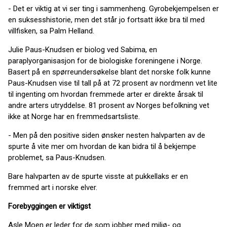
- Det er viktig at vi ser ting i sammenheng. Gyrobekjempelsen er
en suksesshistorie, men det står jo fortsatt ikke bra til med
villfisken, sa Palm Helland.
Julie Paus-Knudsen er biolog ved Sabima, en
paraplyorganisasjon for de biologiske foreningene i Norge.
Basert på en spørreundersøkelse blant det norske folk kunne
Paus-Knudsen vise til tall på at 72 prosent av nordmenn vet lite
til ingenting om hvordan fremmede arter er direkte årsak til
andre arters utryddelse. 81 prosent av Norges befolkning vet
ikke at Norge har en fremmedsartsliste.
- Men på den positive siden ønsker nesten halvparten av de
spurte å vite mer om hvordan de kan bidra til å bekjempe
problemet, sa Paus-Knudsen.
Bare halvparten av de spurte visste at pukkellaks er en
fremmed art i norske elver.
Forebyggingen er viktigst
Asle Moen er leder for de som jobber med miljø- og