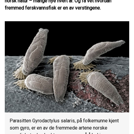
norsk natur – mange nye hvert år. Og få vet hvordan
fremmed ferskvannsfisk er en av verstingene.
Parasitten Gyrodactylus salaris, på folkemunne kjent
som gyro, er en av de fremmede artene norske