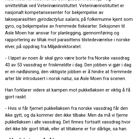
smittetiltak ved Veterinærinstituttet. Veterinærinstituttet er
nasjonalt kompetansesenter for bekjempelse av
lakseparasitten
gyrodactylus salaris
, på folkemunne kjent som
gyro, og bekjempelse av fremmede fiskearter. Seksjonen til
Asle Moen har ansvar for planlegging, gjennomføring og
rapportering av tiltak mot parasittens tilstedeværelse i norske
elver, på oppdrag fra Miljødirektoratet.
- I løpet av noen år skal gyro være borte fra Norske vassdrag.
43 av 53 vassdrag er friskmeldte i dag. Den jobben vi gjør i dag
er en nødløsning, den viktigste jobben er å hindre at fremmede
arter blir introdusert i norsk natur, sa Asle Moen fra scenen.
Han forklarer videre at kampen mot pukkellaksen er viktig å få
gjort raskt.
- Hvis vi får fjernet pukkellaksen fra norske vassdrag får den
ikke gytt, og da kommer den ikke tilbake. Men da må vi fjerne
pukkellaksen i alle vassdrag. Det finnes fortsatt vassdrag hvor
det ikke blir gjort tiltak, eller at tiltakene er for dårlige, sa han.