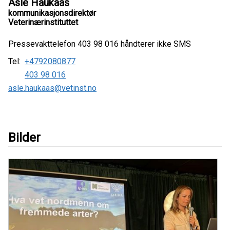
Asle Haukaas
kommunikasjonsdirektør
Veterinærinstituttet
Pressevakttelefon 403 98 016 håndterer ikke SMS
Tel:
+4792080877
403 98 016
asle.haukaas@vetinst.no
Bilder