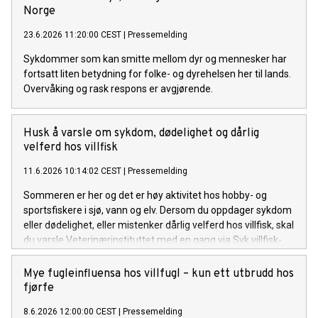
Norge
23.6.2026 11:20:00 CEST
|
Pressemelding
Sykdommer som kan smitte mellom dyr og mennesker har
fortsatt liten betydning for folke- og dyrehelsen her til lands.
Overvåking og rask respons er avgjørende.
Husk å varsle om sykdom, dødelighet og dårlig
velferd hos villfisk
11.6.2026 10:14:02 CEST
|
Pressemelding
Sommeren er her og det er høy aktivitet hos hobby- og
sportsfiskere i sjø, vann og elv. Dersom du oppdager sykdom
eller dødelighet, eller mistenker dårlig velferd hos villfisk, skal
du varsle Veterinærinstituttet med en gang via Syk villfisk-
portalen.
Mye fugleinfluensa hos villfugl – kun ett utbrudd hos
fjørfe
8.6.2026 12:00:00 CEST
|
Pressemelding