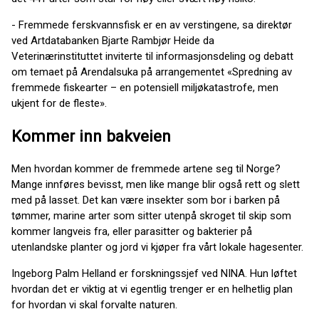
- Fremmede ferskvannsfisk er en av verstingene, sa direktør
ved Artdatabanken Bjarte Rambjør Heide da
Veterinærinstituttet inviterte til informasjonsdeling og debatt
om temaet på Arendalsuka på arrangementet «Spredning av
fremmede fiskearter – en potensiell miljøkatastrofe, men
ukjent for de fleste».
Kommer inn bakveien
Men hvordan kommer de fremmede artene seg til Norge?
Mange innføres bevisst, men like mange blir også rett og slett
med på lasset. Det kan være insekter som bor i barken på
tømmer, marine arter som sitter utenpå skroget til skip som
kommer langveis fra, eller parasitter og bakterier på
utenlandske planter og jord vi kjøper fra vårt lokale hagesenter.
Ingeborg Palm Helland er forskningssjef ved NINA. Hun løftet
hvordan det er viktig at vi egentlig trenger er en helhetlig plan
for hvordan vi skal forvalte naturen.