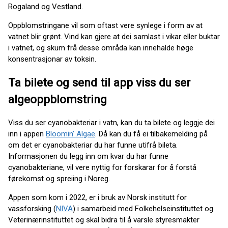
Rogaland og Vestland.
Oppblomstringane vil som oftast vere synlege i form av at
vatnet blir grønt. Vind kan gjere at dei samlast i vikar eller buktar
i vatnet, og skum frå desse områda kan innehalde høge
konsentrasjonar av toksin.
Ta bilete og send til app viss du ser
algeoppblomstring
Viss du ser cyanobakteriar i vatn, kan du ta bilete og leggje dei
inn i appen
Bloomin’ Algae
. Då kan du få ei tilbakemelding på
om det er cyanobakteriar du har funne utifrå bileta.
Informasjonen du legg inn om kvar du har funne
cyanobakteriane, vil vere nyttig for forskarar for å forstå
førekomst og spreiing i Noreg.
Appen som kom i 2022, er i bruk av Norsk institutt for
vassforsking (
NIVA
) i samarbeid med Folkehelseinstituttet og
Veterinærinstituttet og skal bidra til å varsle styresmakter