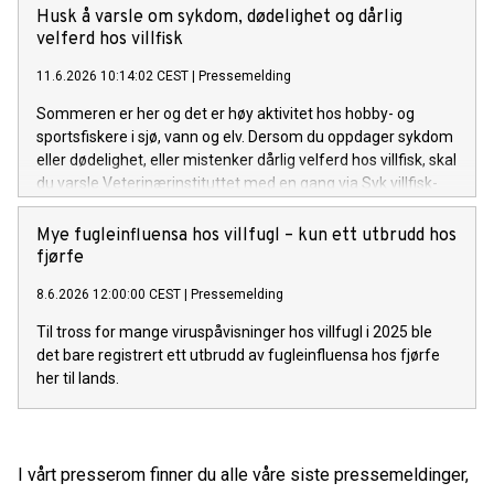
Husk å varsle om sykdom, dødelighet og dårlig
velferd hos villfisk
11.6.2026 10:14:02 CEST
|
Pressemelding
Sommeren er her og det er høy aktivitet hos hobby- og
sportsfiskere i sjø, vann og elv. Dersom du oppdager sykdom
eller dødelighet, eller mistenker dårlig velferd hos villfisk, skal
du varsle Veterinærinstituttet med en gang via Syk villfisk-
portalen.
Mye fugleinfluensa hos villfugl – kun ett utbrudd hos
fjørfe
8.6.2026 12:00:00 CEST
|
Pressemelding
Til tross for mange viruspåvisninger hos villfugl i 2025 ble
det bare registrert ett utbrudd av fugleinfluensa hos fjørfe
her til lands.
I vårt presserom finner du alle våre siste pressemeldinger,