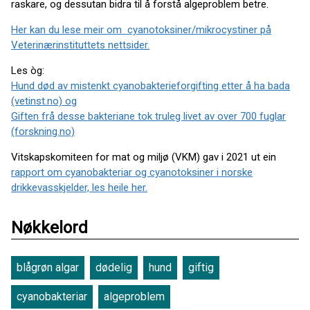
raskare, og dessutan bidra til å forstå algeproblem betre.
Her kan du lese meir om cyanotoksiner/mikrocystiner på
Veterinærinstituttets nettsider.
Les òg:
Hund død av mistenkt cyanobakterieforgifting etter å ha bada
(vetinst.no) og
Giften frå desse bakteriane tok truleg livet av over 700 fuglar
(forskning.no)
Vitskapskomiteen for mat og miljø (VKM) gav i 2021 ut ein
rapport om cyanobakteriar og cyanotoksiner i norske
drikkevasskjelder, les heile her.
Nøkkelord
blågrøn algar
dødelig
hund
giftig
cyanobakteriar
algeproblem