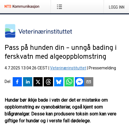
LOGG INN
Pass på hunden din – unngå bading i
ferskvatn med algeoppblomstring
4.7.2025 13:04:26 CEST
|
Veterinærinstituttet
|
Pressemelding
Del
Hundar bør ikkje bade i vatn der det er mistanke om
oppblomstring av cyanobakteriar, også kjent som
blågrønalgar. Desse kan produsere toksin som kan vere
giftige for hundar og i verste fall dødelege.