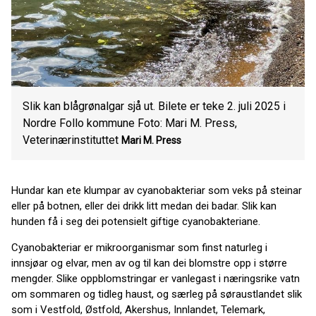
Slik kan blågrønalgar sjå ut. Bilete er teke 2. juli 2025 i
Nordre Follo kommune Foto: Mari M. Press,
Veterinærinstituttet
Mari M. Press
Hundar kan ete klumpar av cyanobakteriar som veks på steinar
eller på botnen, eller dei drikk litt medan dei badar. Slik kan
hunden få i seg dei potensielt giftige cyanobakteriane.
Cyanobakteriar er mikroorganismar som finst naturleg i
innsjøar og elvar, men av og til kan dei blomstre opp i større
mengder. Slike oppblomstringar er vanlegast i næringsrike vatn
om sommaren og tidleg haust, og særleg på søraustlandet slik
som i Vestfold, Østfold, Akershus, Innlandet, Telemark,