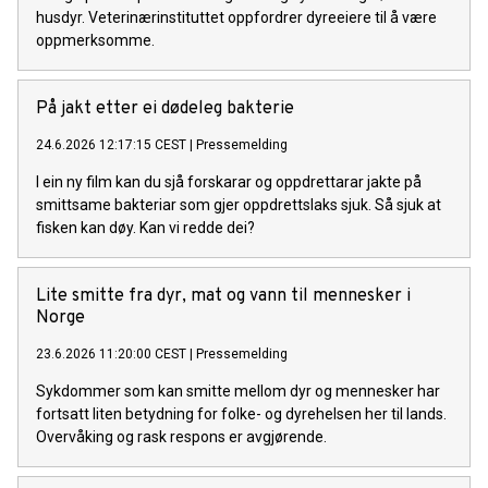
husdyr. Veterinærinstituttet oppfordrer dyreeiere til å være
oppmerksomme.
På jakt etter ei dødeleg bakterie
24.6.2026 12:17:15 CEST
|
Pressemelding
I ein ny film kan du sjå forskarar og oppdrettarar jakte på
smittsame bakteriar som gjer oppdrettslaks sjuk. Så sjuk at
fisken kan døy. Kan vi redde dei?
Lite smitte fra dyr, mat og vann til mennesker i
Norge
23.6.2026 11:20:00 CEST
|
Pressemelding
Sykdommer som kan smitte mellom dyr og mennesker har
fortsatt liten betydning for folke- og dyrehelsen her til lands.
Overvåking og rask respons er avgjørende.