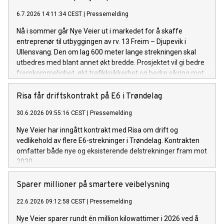
6.7.2026 14:11:34 CEST
|
Pressemelding
Nå i sommer går Nye Veier ut i markedet for å skaffe
entreprenør til utbyggingen av rv. 13 Freim – Djupevik i
Ullensvang. Den om lag 600 meter lange strekningen skal
utbedres med blant annet økt bredde. Prosjektet vil gi bedre
fremkommelighet, økt trafikksikkerhet og bedre sikring mot
skred.
Risa får driftskontrakt på E6 i Trøndelag
30.6.2026 09:55:16 CEST
|
Pressemelding
Nye Veier har inngått kontrakt med Risa om drift og
vedlikehold av flere E6-strekninger i Trøndelag. Kontrakten
omfatter både nye og eksisterende delstrekninger fram mot
2030.
Sparer millioner på smartere veibelysning
22.6.2026 09:12:58 CEST
|
Pressemelding
Nye Veier sparer rundt én million kilowattimer i 2026 ved å