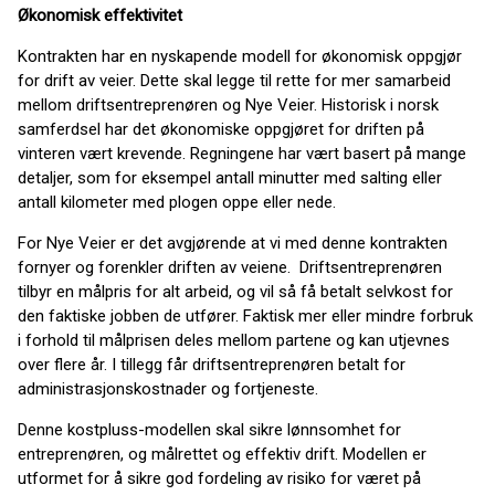
Økonomisk effektivitet
Kontrakten har en nyskapende modell for økonomisk oppgjør
for drift av veier. Dette skal legge til rette for mer samarbeid
mellom driftsentreprenøren og Nye Veier. Historisk i norsk
samferdsel har det økonomiske oppgjøret for driften på
vinteren vært krevende. Regningene har vært basert på mange
detaljer, som for eksempel antall minutter med salting eller
antall kilometer med plogen oppe eller nede.
For Nye Veier er det avgjørende at vi med denne kontrakten
fornyer og forenkler driften av veiene. Driftsentreprenøren
tilbyr en målpris for alt arbeid, og vil så få betalt selvkost for
den faktiske jobben de utfører. Faktisk mer eller mindre forbruk
i forhold til målprisen deles mellom partene og kan utjevnes
over flere år. I tillegg får driftsentreprenøren betalt for
administrasjonskostnader og fortjeneste.
Denne kostpluss-modellen skal sikre lønnsomhet for
entreprenøren, og målrettet og effektiv drift. Modellen er
utformet for å sikre god fordeling av risiko for været på