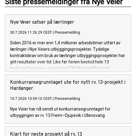
Siste pressemeldinger fra Nye Veier
Nye Veier satser på lærlinger
30.7.2026 11:26:29 CEST
|
Pressemelding
Siden 2016 er mer enn 1,4 millioner arbeidstimer utført av
lærlinger i Nye Veiers utbyggingsprosjekter. Tydelige
kontraktskrav om bruk av lærlinger utbyggingsprosjekter har
gitt resultater over tid. Like før ferien bestod hele 13
lærlinger fagprøve i prosjektet E39 Mandal-Blørstad i
Lindesnes, Agder.
Konkurransegrunnlaget ute for nytt rv. 13-prosjekt i
Hardanger
10.7.2026 10:09:10 CEST
|
Pressemelding
Nye Veier har nå sendt ut konkurransegrunnlaget for
utbyggingen av rv. 13 Freim–Djupevik i Ullensvang.
Klart for neste prosjekt på rv. 13