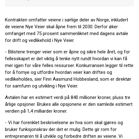
Kontrakten omfatter veiene i sørlige deler av Norge, inkludert
de veiene Nye Veier skal åpne frem til 2030. Derfor øker
omfanget med 75 prosent sammenliknet med dagens avtale
for drift og vedlikehold i Nye Veier.
- Bilistene trenger veier som er åpne og sikre hele året, og for
fellesskapet er det viktig å tenke nytt rundt hvordan vi kan få
mer igjen for våre felles ressurser. Konkurransen legger til rette
for å fornye og utfordre hvordan veier kan driftes og
vedlikeholdes, sier Finn Aasmund Hobbesland, som er direktør
for samfunn og utvikling i Nye Veier.
Avtalen har en estimert verdi på 840 millioner kroner, pluss tre
årlige opsjoner. Brukes alle opsjonene er den samlede estimert
verdien på 1,4 milliarder kroner.
- Vi har forenklet beskrivelsene av hva som skal gjøres og
bruker funksjonskrav der det er mulig. Dette gir rom for
entreprenøren til å utvikle og forbedre driften av veiene. Vi