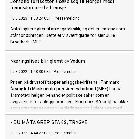
Jentene fortsetter å søke seg til Norges mest
mannsdominerte bransje
16.3.2023 11:03:24 CET
|
Pressemelding
Antall søkere øker til anleggsteknikk, og det er jentene som
står for økningen. Dette er vi svært glade for, sier Julie
Brodtkorb i MEF.
Næringslivet blir glemt av Vedum
19.3.2022 11:48:30 CET
|
Pressemelding
Prisen på drivstoff tapper anleggsbedriftene i Finnmark.
Årsmøtet i Maskinentreprenørenes forbund (MEF) har på
årsmøtet i helgen behandlet politiske saker som er
avgjørende for anleggsbransjen i Finnmark. Så langt har ikke
entreprenørenes bønn til regjeringen om å gjøre noe med
kostnadene for drivstoff blitt hørt.
- DU MÅ TA GREP STAKS, TRYGVE
10.3.2022 14:44:22 CET
|
Pressemelding