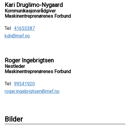
Kari Druglimo-Nygaard
Kommunikasjonsrådgiver
Maskinentreprenørenes Forbund
Tel:
41655387
kdn@mef.no
Roger Ingebrigtsen
Nestleder
Maskinentreprenørenes Forbund
Tel:
99541920
roger.ingebrigtsen@mef.no
Bilder