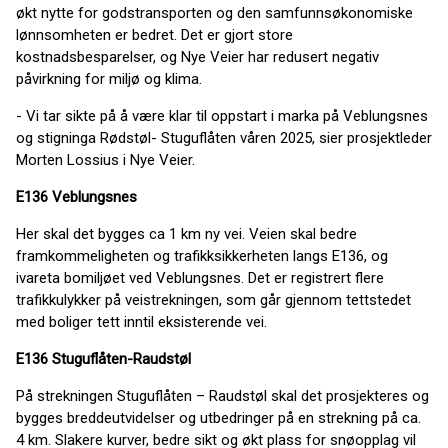
økt nytte for godstransporten og den samfunnsøkonomiske
lønnsomheten er bedret. Det er gjort store
kostnadsbesparelser, og Nye Veier har redusert negativ
påvirkning for miljø og klima.
- Vi tar sikte på å være klar til oppstart i marka på Veblungsnes
og stigninga Rødstøl- Stuguflåten våren 2025, sier prosjektleder
Morten Lossius i Nye Veier.
E136 Veblungsnes
Her skal det bygges ca 1 km ny vei. Veien skal bedre
framkommeligheten og trafikksikkerheten langs E136, og
ivareta bomiljøet ved Veblungsnes. Det er registrert flere
trafikkulykker på veistrekningen, som går gjennom tettstedet
med boliger tett inntil eksisterende vei.
E136 Stuguflåten-Raudstøl
På strekningen Stuguflåten – Raudstøl skal det prosjekteres og
bygges breddeutvidelser og utbedringer på en strekning på ca.
4 km. Slakere kurver, bedre sikt og økt plass for snøopplag vil