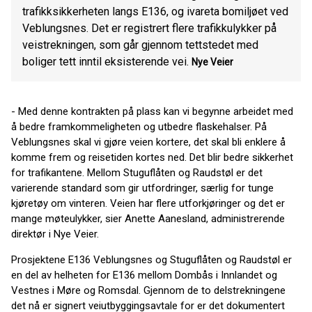
trafikksikkerheten langs E136, og ivareta bomiljøet ved
Veblungsnes. Det er registrert flere trafikkulykker på
veistrekningen, som går gjennom tettstedet med
boliger tett inntil eksisterende vei.
Nye Veier
- Med denne kontrakten på plass kan vi begynne arbeidet med
å bedre framkommeligheten og utbedre flaskehalser. På
Veblungsnes skal vi gjøre veien kortere, det skal bli enklere å
komme frem og reisetiden kortes ned. Det blir bedre sikkerhet
for trafikantene. Mellom Stuguflåten og Raudstøl er det
varierende standard som gir utfordringer, særlig for tunge
kjøretøy om vinteren. Veien har flere utforkjøringer og det er
mange møteulykker, sier Anette Aanesland, administrerende
direktør i Nye Veier.
Prosjektene E136 Veblungsnes og Stuguflåten og Raudstøl er
en del av helheten for E136 mellom Dombås i Innlandet og
Vestnes i Møre og Romsdal. Gjennom de to delstrekningene
det nå er signert veiutbyggingsavtale for er det dokumentert