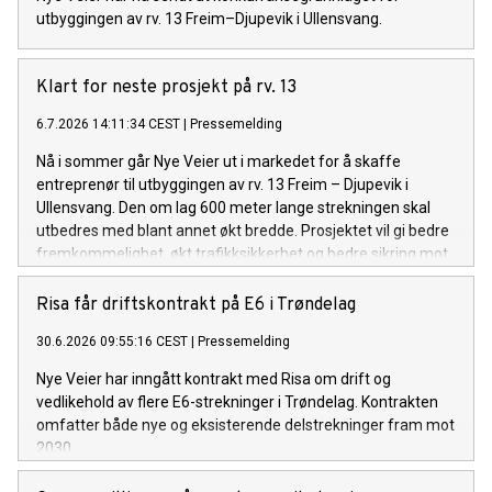
utbyggingen av rv. 13 Freim–Djupevik i Ullensvang.
Klart for neste prosjekt på rv. 13
6.7.2026 14:11:34 CEST
|
Pressemelding
Nå i sommer går Nye Veier ut i markedet for å skaffe
entreprenør til utbyggingen av rv. 13 Freim – Djupevik i
Ullensvang. Den om lag 600 meter lange strekningen skal
utbedres med blant annet økt bredde. Prosjektet vil gi bedre
fremkommelighet, økt trafikksikkerhet og bedre sikring mot
skred.
Risa får driftskontrakt på E6 i Trøndelag
30.6.2026 09:55:16 CEST
|
Pressemelding
Nye Veier har inngått kontrakt med Risa om drift og
vedlikehold av flere E6-strekninger i Trøndelag. Kontrakten
omfatter både nye og eksisterende delstrekninger fram mot
2030.