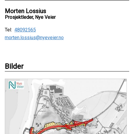
Morten Lossius
Prosjektleder, Nye Veier
Tel:
48092565
morten.lossius@nyeveier.no
Bilder