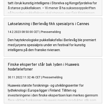
tatt i bruk kunstig intelligens i Storelva og Kongsfjordelva for
å stanse pukkellaksen. – Vi mener å ha suksessoppskriften
på hvordan pukkellaksen skal stanses, sier Geir Kristiansen,
leder i Berlevåg jeger- og fiskerforening (BJFF).
Lakseløsning i Berlevåg fikk spesialpris i Cannes
14.2.2023 08:50:00 CET
|
Pressemelding
Den høyteknologiske pukkellaksfella i Berlevåg ble premiert
med juryens spesialpris under en festival for kunstig
intelligens på den franske rivieraen.
Finske eksperter står bak lyden i Huaweis
hodetelefoner
30.11.2022 11:32:46 CET
|
Pressemelding
Huaweis største forsknings- og utviklingssenter for
lydteknologi i Europa ligger i Finland. Tilliten og
investeringene i den finske ekspertisen kan merkes gjennom
flere viktige funksjoner i Huaweis nyeste produkter, slik som
øreproppene FreeBuds Pro 2.