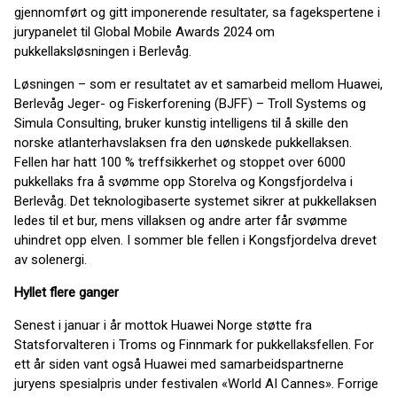
gjennomført og gitt imponerende resultater, sa fagekspertene i
jurypanelet til Global Mobile Awards 2024 om
pukkellaksløsningen i Berlevåg.
Løsningen – som er resultatet av et samarbeid mellom Huawei,
Berlevåg Jeger- og Fiskerforening (BJFF) – Troll Systems og
Simula Consulting, bruker kunstig intelligens til å skille den
norske atlanterhavslaksen fra den uønskede pukkellaksen.
Fellen har hatt 100 % treffsikkerhet og stoppet over 6000
pukkellaks fra å svømme opp Storelva og Kongsfjordelva i
Berlevåg. Det teknologibaserte systemet sikrer at pukkellaksen
ledes til et bur, mens villaksen og andre arter får svømme
uhindret opp elven. I sommer ble fellen i Kongsfjordelva drevet
av solenergi.
Hyllet flere ganger
Senest i januar i år mottok Huawei Norge støtte fra
Statsforvalteren i Troms og Finnmark for pukkellaksfellen. For
ett år siden vant også Huawei med samarbeidspartnerne
juryens spesialpris under festivalen «World AI Cannes». Forrige