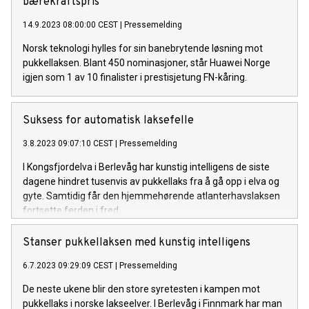
bærekraftspris
14.9.2023 08:00:00 CEST
|
Pressemelding
Norsk teknologi hylles for sin banebrytende løsning mot
pukkellaksen. Blant 450 nominasjoner, står Huawei Norge
igjen som 1 av 10 finalister i prestisjetung FN-kåring.
Suksess for automatisk laksefelle
3.8.2023 09:07:10 CEST
|
Pressemelding
I Kongsfjordelva i Berlevåg har kunstig intelligens de siste
dagene hindret tusenvis av pukkellaks fra å gå opp i elva og
gyte. Samtidig får den hjemmehørende atlanterhavslaksen
fortsette ferden i fred.
Stanser pukkellaksen med kunstig intelligens
6.7.2023 09:29:09 CEST
|
Pressemelding
De neste ukene blir den store syretesten i kampen mot
pukkellaks i norske lakseelver. I Berlevåg i Finnmark har man