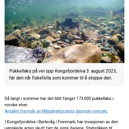
Pukkellaks på vei opp Kongsfjordelva 3. august 2023,
før den når fiskefella som kommer til å stoppe den.
Så langt i sommer har det blitt fanget 173.000 pukkellaks i
norske elver.
Antallet fremgår av Miljødirektoratets løpende oversikt
.
I Kongsfjordelva i Berlevåg i Finnmark, har invasjonen av den
uønskede arten skutt fart de siste dagene. Statistikken til