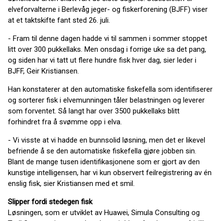
elveforvalterne i Berlevåg jeger- og fiskerforening (BJFF) viser
at et taktskifte fant sted 26. juli.
­- Fram til denne dagen hadde vi til sammen i sommer stoppet
litt over 300 pukkellaks. Men onsdag i forrige uke sa det pang,
og siden har vi tatt ut flere hundre fisk hver dag, sier leder i
BJFF, Geir Kristiansen.
Han konstaterer at den automatiske fiskefella som identifiserer
og sorterer fisk i elvemunningen tåler belastningen og leverer
som forventet. Så langt har over 3500 pukkellaks blitt
forhindret fra å svømme opp i elva.
- Vi visste at vi hadde en bunnsolid løsning, men det er likevel
befriende å se den automatiske fiskefella gjøre jobben sin.
Blant de mange tusen identifikasjonene som er gjort av den
kunstige intelligensen, har vi kun observert feilregistrering av én
enslig fisk, sier Kristiansen med et smil.
Slipper fordi stedegen fisk
Løsningen, som er utviklet av Huawei, Simula Consulting og