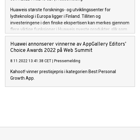
Huaweis største forsknings- og utviklingssenter for
lydteknologi i Europa ligger i Finland. Tilliten og
investeringene i den finske ekspertisen kan merkes gjennom
flere viktige funksjoner i Huaweis nyeste produkter, slik som
øreproppene FreeBuds Pro 2.
Huawei annonserer vinnerne av AppGallery Editors’
Choice Awards 2022 på Web Summit
8.11.2022 13:41:38 CET
|
Pressemelding
Kahoot! vinner prestisjepris i kategorien Best Personal
Growth App.