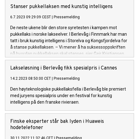
Stanser pukkellaksen med kunstig intelligens
6.7.2023 09:29:09 CEST
|
Pressemelding
De neste ukene blir den store syretesten i kampen mot
pukkellaks i norske lakseelver. I Berlevåg i Finnmark har man
tatt i bruk kunstig intelligens i Storelva og Kongsfjordelva for
å stanse pukkellaksen. – Vi mener å ha suksessoppskriften
på hvordan pukkellaksen skal stanses, sier Geir Kristiansen,
leder i Berlevåg jeger- og fiskerforening (BJFF).
Lakseløsning i Berlevåg fikk spesialpris i Cannes
14.2.2023 08:50:00 CET
|
Pressemelding
Den høyteknologiske pukkellaksfella i Berlevåg ble premiert
med juryens spesialpris under en festival for kunstig
intelligens på den franske rivieraen.
Finske eksperter står bak lyden i Huaweis
hodetelefoner
30.11.2022 11:32:46 CET
|
Pressemelding