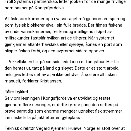
Troll Systems i partnerskap, letter jobben for de mange frivillige
som passer på Kongsfjordelva.
All fisk som kommer opp i vassdraget må gjennom en sperring
som fysisk blokkerer elva i sin fulle bredde. Der filmes fiskene
av undervannskameraer, før kunstig intelligens i løpet av
millisekunder fastslår hvilken art de tilhører. Når systemet
gjenkjenner atlanterhavslaks eller sjørøye, åpnes en port som
slipper fisken forbi, og den svømmer videre oppover.
- Pukkellaksen blir på sin side ledet inn i et fangstbur. Her blir
den hentet ut, tatt på land og sløyet. Dette er et stort arbeid,
heldigvis lettes det av at vi ikke behøver å sortere all fisken
manuelt, forklarer Kristiansen.
Tåler trykket
Selv om løsningen i Kongsfjordelva er utviklet og testet
gjennom flere sesonger, er dette første gang den settes på
prøve samtidig som enorme mengder uønsket fisk strømmer
inn i fiskefella på jakt etter en gyteplass.
Teknisk direktør Vegard Kjenner i Huawei Norge er stolt over at