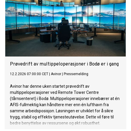
Prøvedrift av multippeloperasjoner i Bodø er i gang
12.2.2026 07:00:00 CET
|
Avinor
|
Pressemelding
Avinor har denne uken startet prøvedrift av
multippeloperasjoner ved Remote Tower Centre
(tårnsenteret) i Bodø. Multippeloperasjoner innebærer at én
AFIS-fullmektig kan håndtere mer enn én lufthavn fra
samme arbeidsposisjon. Løsningen er utviklet for å sikre
trygg, stabil og effektiv tjenesteutøvelse. Dette vil føre til
bedre benyttelse av ressursene og økt robusthet.