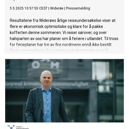
5.5.2025 10:57:55 CEST
|
Widerøe
|
Pressemelding
Resultatene fra Widerøes årlige reiseundersøkelse viser at
flere er økonomisk optimistiske og klare for å pakke
kofferten denne sommeren. Vi reiser sørover, og over
halvparten av oss har planer om å feriere i utlandet. Til tross
for ferieplaner har tre av fire nordmenn ennå ikke bestilt
årets sommerferie. Den internasjonale trenden med å
feriere alene har fortsatt ikke fått fotfeste blant nordmenn
– i hvert fall ikke foreløpig.