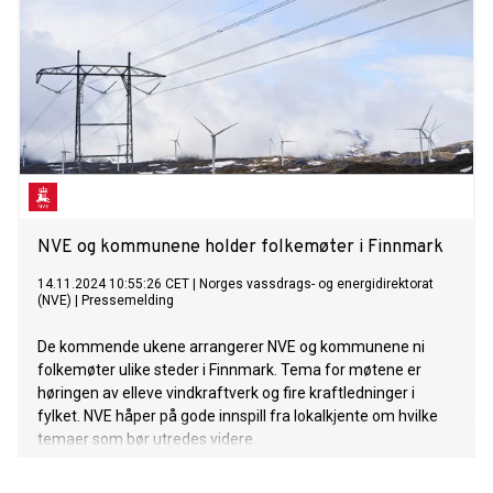
NVE og kommunene holder folkemøter i Finnmark
14.11.2024 10:55:26 CET
|
Norges vassdrags- og energidirektorat
(NVE)
|
Pressemelding
De kommende ukene arrangerer NVE og kommunene ni
folkemøter ulike steder i Finnmark. Tema for møtene er
høringen av elleve vindkraftverk og fire kraftledninger i
fylket. NVE håper på gode innspill fra lokalkjente om hvilke
temaer som bør utredes videre.