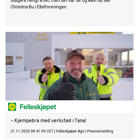
tidligere hengt etter, men det var før og ikke nå, sier
Christina Bu i Elbilforeningen.
– Kjempebra med verksted i Tana!
21.11.2025 08:41:09 CET
|
Felleskjøpet Agri
|
Pressemelding