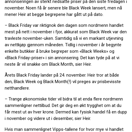
annonseringen av sterkt nedsatte priser på den siste fredagen i
november. Noen få år senere ble Black Week lansert, men nå
mener Heir at begge begrepene har gått ut på dato.
– Black Friday var riktignok den dagen som nordmenn handlet
mest på nett i november i fjor, akkurat som Black Week var den
travleste november-uken. Samtidig så vi en markant utjevning
av nettkjøp gjennom måneden. Tidlig i november i år begynte
enkelte butikker å bruke begreper som «Black Weeks» og
«Black Friday-priser» i sin annonsering. Det kan tyde på at vi
neste år vil snakke om Black Month, sier Heir.
Årets Black Friday lander på 24. november. Heir tror at både
den, Black Week og Black Month(!) vil preges av prisbevisste
netthandlere.
– Trange økonomiske tider vil bidra til at enda flere nordmenn
sammenligner nettilbud. Det gir deg en økt trygghet om at du
får mest ut av hver krone. Dermed kan fysisk handel få en dupp
i november og videre ut i desember, sier Heir.
Hvis man sammenlignet Vipps-tallene for hvor mye vi handlet