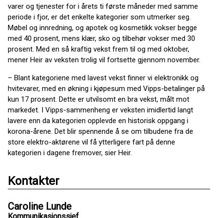
varer og tjenester for i årets ti første måneder med samme
periode i fjor, er det enkelte kategorier som utmerker seg.
Møbel og innredning, og apotek og kosmetikk vokser begge
med 40 prosent, mens klær, sko og tilbehør vokser med 30
prosent. Med en så kraftig vekst frem til og med oktober,
mener Heir av veksten trolig vil fortsette gjennom november.
– Blant kategoriene med lavest vekst finner vi elektronikk og
hvitevarer, med en økning i kjøpesum med Vipps-betalinger på
kun 17 prosent. Dette er utvilsomt en bra vekst, målt mot
markedet. I Vipps-sammenheng er veksten imidlertid langt
lavere enn da kategorien opplevde en historisk oppgang i
korona-årene. Det blir spennende å se om tilbudene fra de
store elektro-aktørene vil få ytterligere fart på denne
kategorien i dagene fremover, sier Heir.
Kontakter
Caroline Lunde
Kommunikasjonssjef