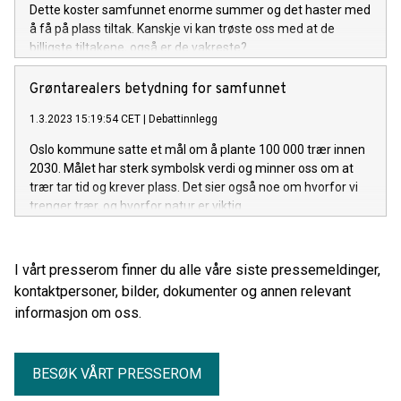
Dette koster samfunnet enorme summer og det haster med
å få på plass tiltak. Kanskje vi kan trøste oss med at de
billigste tiltakene, også er de vakreste?
Grøntarealers betydning for samfunnet
1.3.2023 15:19:54 CET
|
Debattinnlegg
Oslo kommune satte et mål om å plante 100 000 trær innen
2030. Målet har sterk symbolsk verdi og minner oss om at
trær tar tid og krever plass. Det sier også noe om hvorfor vi
trenger trær, og hvorfor natur er viktig.
I vårt presserom finner du alle våre siste pressemeldinger,
kontaktpersoner, bilder, dokumenter og annen relevant
informasjon om oss.
BESØK VÅRT PRESSEROM