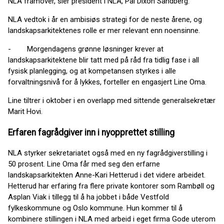
NLA framover, sier president i NLA, Pål Dixon Sandberg.
NLA vedtok i år en ambisiøs strategi for de neste årene, og
landskapsarkitektenes rolle er mer relevant enn noensinne.
- Morgendagens grønne løsninger krever at
landskapsarkitektene blir tatt med på råd fra tidlig fase i all
fysisk planlegging, og at kompetansen styrkes i alle
forvaltningsnivå for å lykkes, forteller en engasjert Line Oma.
Line tiltrer i oktober i en overlapp med sittende generalsekretær
Marit Hovi.
Erfaren fagrådgiver inn i nyopprettet stilling
NLA styrker sekretariatet også med en ny fagrådgiverstilling i
50 prosent. Line Oma får med seg den erfarne
landskapsarkitekten Anne-Kari Hetterud i det videre arbeidet.
Hetterud har erfaring fra flere private kontorer som Rambøll og
Asplan Viak i tillegg til å ha jobbet i både Vestfold
fylkeskommune og Oslo kommune. Hun kommer til å
kombinere stillingen i NLA med arbeid i eget firma Gode uterom