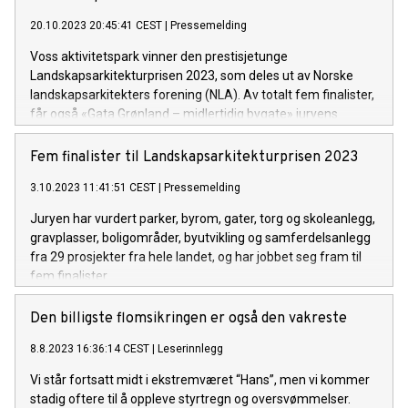
20.10.2023 20:45:41 CEST
|
Pressemelding
Voss aktivitetspark vinner den prestisjetunge
Landskapsarkitekturprisen 2023, som deles ut av Norske
landskapsarkitekters forening (NLA). Av totalt fem finalister,
får også «Gata Grønland – midlertidig bygate» juryens
«Hedrende omtale».
Fem finalister til Landskapsarkitekturprisen 2023
3.10.2023 11:41:51 CEST
|
Pressemelding
Juryen har vurdert parker, byrom, gater, torg og skoleanlegg,
gravplasser, boligområder, byutvikling og samferdelsanlegg
fra 29 prosjekter fra hele landet, og har jobbet seg fram til
fem finalister.
Den billigste flomsikringen er også den vakreste
8.8.2023 16:36:14 CEST
|
Leserinnlegg
Vi står fortsatt midt i ekstremværet “Hans”, men vi kommer
stadig oftere til å oppleve styrtregn og oversvømmelser.