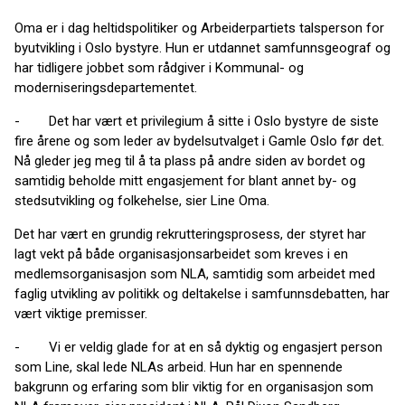
Oma er i dag heltidspolitiker og Arbeiderpartiets talsperson for
byutvikling i Oslo bystyre. Hun er utdannet samfunnsgeograf og
har tidligere jobbet som rådgiver i Kommunal- og
moderniseringsdepartementet.
- Det har vært et privilegium å sitte i Oslo bystyre de siste
fire årene og som leder av bydelsutvalget i Gamle Oslo før det.
Nå gleder jeg meg til å ta plass på andre siden av bordet og
samtidig beholde mitt engasjement for blant annet by- og
stedsutvikling og folkehelse, sier Line Oma.
Det har vært en grundig rekrutteringsprosess, der styret har
lagt vekt på både organisasjonsarbeidet som kreves i en
medlemsorganisasjon som NLA, samtidig som arbeidet med
faglig utvikling av politikk og deltakelse i samfunnsdebatten, har
vært viktige premisser.
- Vi er veldig glade for at en så dyktig og engasjert person
som Line, skal lede NLAs arbeid. Hun har en spennende
bakgrunn og erfaring som blir viktig for en organisasjon som