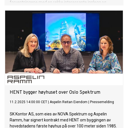
forventningene med en rekke interessante innlegg og
diskusjoner. – Vi hadde ambisjoner om å få 200 stykker, og
det må jo ha vært nesten 350 innom her i løpet av kvelden,
sier fylkesordfører Anne Strømøy. – Vi har hatt mange
interessante innlegg fra folk som har tilknytning til Vestfold,
og det er alt fra hvordan bedriften deres i Vestfold blir
oppfattet i utlandet, til hvordan det er å bo og jobbe her, sier
hun. Kvelden bød på innlegg fra nye spennende bedrifter
som ser muligheter innenfor ny teknologi, og deltakerne fikk
også understreket noen av de fordelene som Vestfold har å
tilby.
HENT bygger høyhuset over Oslo Spektrum
11.2.2025 14:00:00 CET
|
Aspelin Reitan Eiendom
|
Pressemelding
SK Kontor AS, som eies av NOVA Spektrum og Aspelin
Ramm, har signert kontrakt med HENT om byggingen av
hovedstadens første høyhus på over 100 meter siden 1985.