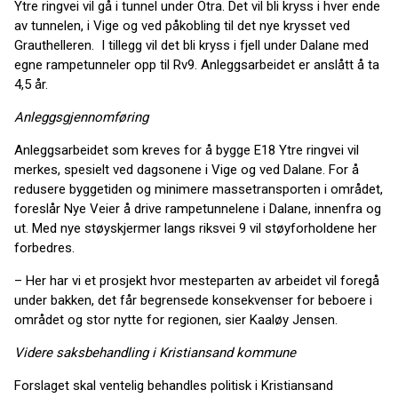
Ytre ringvei vil gå i tunnel under Otra. Det vil bli kryss i hver ende
av tunnelen, i Vige og ved påkobling til det nye krysset ved
Grauthelleren. I tillegg vil det bli kryss i fjell under Dalane med
egne rampetunneler opp til Rv9. Anleggsarbeidet er anslått å ta
4,5 år.
Anleggsgjennomføring
Anleggsarbeidet som kreves for å bygge E18 Ytre ringvei vil
merkes, spesielt ved dagsonene i Vige og ved Dalane. For å
redusere byggetiden og minimere massetransporten i området,
foreslår Nye Veier å drive rampetunnelene i Dalane, innenfra og
ut. Med nye støyskjermer langs riksvei 9 vil støyforholdene her
forbedres.
– Her har vi et prosjekt hvor mesteparten av arbeidet vil foregå
under bakken, det får begrensede konsekvenser for beboere i
området og stor nytte for regionen, sier Kaaløy Jensen.
Videre saksbehandling i Kristiansand kommune
Forslaget skal ventelig behandles politisk i Kristiansand