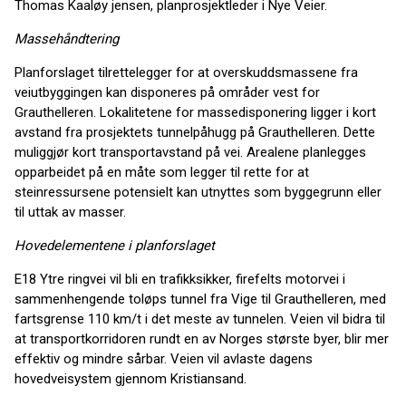
Thomas Kaaløy jensen, planprosjektleder i Nye Veier.
Massehåndtering
Planforslaget tilrettelegger for at overskuddsmassene fra
veiutbyggingen kan disponeres på områder vest for
Grauthelleren. Lokalitetene for massedisponering ligger i kort
avstand fra prosjektets tunnelpåhugg på Grauthelleren. Dette
muliggjør kort transportavstand på vei. Arealene planlegges
opparbeidet på en måte som legger til rette for at
steinressursene potensielt kan utnyttes som byggegrunn eller
til uttak av masser.
Hovedelementene i planforslaget
E18 Ytre ringvei vil bli en trafikksikker, firefelts motorvei i
sammenhengende toløps tunnel fra Vige til Grauthelleren, med
fartsgrense 110 km/t i det meste av tunnelen. Veien vil bidra til
at transportkorridoren rundt en av Norges største byer, blir mer
effektiv og mindre sårbar. Veien vil avlaste dagens
hovedveisystem gjennom Kristiansand.