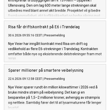
entreprenør til utbyggingen av rv. 13 Freim – Djupevik i
Ullensvang. Den om lag 600 meter lange strekningen skal
utbedres med blant annet økt bredde. Prosjektet vil gi bedre
fremkommelighet, økt trafikksikkerhet og bedre sikring mot
skred.
Risa får driftskontrakt på E6 i Trøndelag
30.6.2026 09:55:16 CEST
|
Pressemelding
Nye Veier har inngått kontrakt med Risa om drift og
vedlikehold av flere E6-strekninger i Trøndelag. Kontrakten
omfatter både nye og eksisterende delstrekninger fram mot
2030.
Sparer millioner på smartere veibelysning
22.6.2026 09:12:58 CEST
|
Pressemelding
Nye Veier sparer rundt én million kilowattimer i 2026 ved å
bruke mindre strøm på veibelysning. Det kan gi en
besparelse på 1,5–2 millioner kroner, avhengig av strømpris
og nettleie. Samtidig fører det til at lysarmaturene får lenger
levetid.