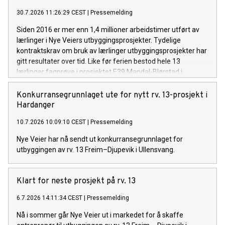
30.7.2026 11:26:29 CEST
|
Pressemelding
Siden 2016 er mer enn 1,4 millioner arbeidstimer utført av
lærlinger i Nye Veiers utbyggingsprosjekter. Tydelige
kontraktskrav om bruk av lærlinger utbyggingsprosjekter har
gitt resultater over tid. Like før ferien bestod hele 13
lærlinger fagprøve i prosjektet E39 Mandal-Blørstad i
Lindesnes, Agder.
Konkurransegrunnlaget ute for nytt rv. 13-prosjekt i
Hardanger
10.7.2026 10:09:10 CEST
|
Pressemelding
Nye Veier har nå sendt ut konkurransegrunnlaget for
utbyggingen av rv. 13 Freim–Djupevik i Ullensvang.
Klart for neste prosjekt på rv. 13
6.7.2026 14:11:34 CEST
|
Pressemelding
Nå i sommer går Nye Veier ut i markedet for å skaffe