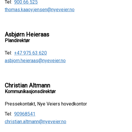
Tel:
900 66 525
thomas.kaaoy.jensen@nyeveier.no
Asbjørn Heieraas
Plandirektør
Tel:
+47 975 63 620
asbjorn.heieraas@nyeveier.no
Christian Altmann
Kommunikasjonsdirektør
Pressekontakt, Nye Veiers hovedkontor
Tel:
90968541
christian.altmann@nyeveier.no