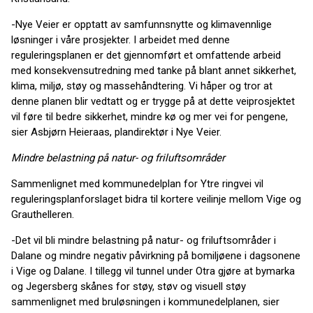
-Nye Veier er opptatt av samfunnsnytte og klimavennlige
løsninger i våre prosjekter. I arbeidet med denne
reguleringsplanen er det gjennomført et omfattende arbeid
med konsekvensutredning med tanke på blant annet sikkerhet,
klima, miljø, støy og massehåndtering. Vi håper og tror at
denne planen blir vedtatt og er trygge på at dette veiprosjektet
vil føre til bedre sikkerhet, mindre kø og mer vei for pengene,
sier Asbjørn Heieraas, plandirektør i Nye Veier.
Mindre belastning på natur- og friluftsområder
Sammenlignet med kommunedelplan for Ytre ringvei vil
reguleringsplanforslaget bidra til kortere veilinje mellom Vige og
Grauthelleren.
-Det vil bli mindre belastning på natur- og friluftsområder i
Dalane og mindre negativ påvirkning på bomiljøene i dagsonene
i Vige og Dalane. I tillegg vil tunnel under Otra gjøre at bymarka
og Jegersberg skånes for støy, støv og visuell støy
sammenlignet med bruløsningen i kommunedelplanen, sier