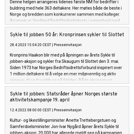
Denne helgen arrangeres tidenes første NM for bedrifter i
bedrifter rundt om i landet.
buldring med hele 363 deltakere. Her møtes både de beste i
Norge og bredden som konkurrerer sammen med kolleger.
Arrangør er Vestland Bedriftsidrettskrets i samarbeid med
Bergen klatresenter Fana. Pressen er invitert fredag 3.11 fra
18:00-20:00 eller lørdag 4.11 fra 12:00-15:00. Finalene og
Sykle til jobben 50 år: Kronprinsen sykler til Slottet
premieutdeling finner sted lørdag kveld fra kl 17:00.
28.4.2023 15:04:20 CEST
|
Presseinvitasjon
Kronprins Haakon blir med på åpningen av årets Sykle til
jobben-aksjon og sykler fra Skaugum til Slottet den 3. mai.
Siden 1973 har Norges Bedriftsidrettsforbund inspirert over
1 million deltakere til å velge en mer miljøvennlig og aktiv
reisevei, til og fra jobb og på fritiden. Både aksjonen og
Kronprinsen fyller 50 år i år.
Sykle til jobben: Statsråder åpner Norges største
aktivitetskampanje 19. april
12.4.2022 08:00:00 CEST
|
Presseinvitasjon
Kultur- og likestillingsminister Anette Trettebergstuen og
Samferdselsminister Jon-Ivar Nygård åpner årets Sykle til
jobben-aksjon. 20 000 har allerede meldt seg på kampanjen