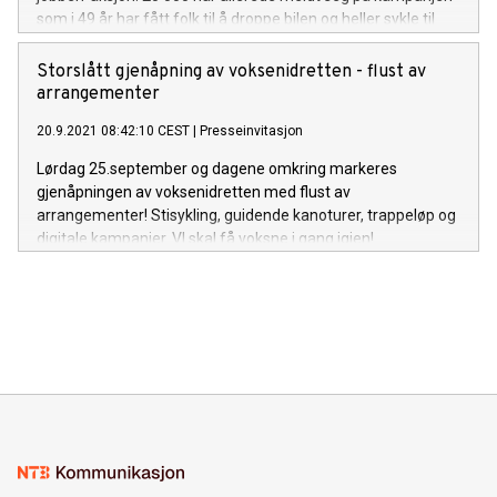
som i 49 år har fått folk til å droppe bilen og heller sykle til
jobben. Sosialt fellesskap og fysisk aktivitet i hverdagen er i
fokus.
Storslått gjenåpning av voksenidretten - flust av
arrangementer
20.9.2021 08:42:10 CEST
|
Presseinvitasjon
Lørdag 25.september og dagene omkring markeres
gjenåpningen av voksenidretten med flust av
arrangementer! Stisykling, guidende kanoturer, trappeløp og
digitale kampanjer. VI skal få voksne i gang igjen!