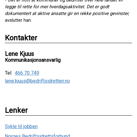
-
Det er flott at kommuner og bedrifter over hele landet vil
legge til rette for mer hverdagsaktivitet. Det er godt
dokumentert at aktive ansatte gir en rekke positive gevinster,
avslutter han.
Kontakter
Lene Kjuus
Kommunikasjonsansvarlig
Tel:
466 70 749
lene.kjuus@bedriftsidretten.no
Lenker
Sykle til jobben
Norges Bedriftsidrettsforbund