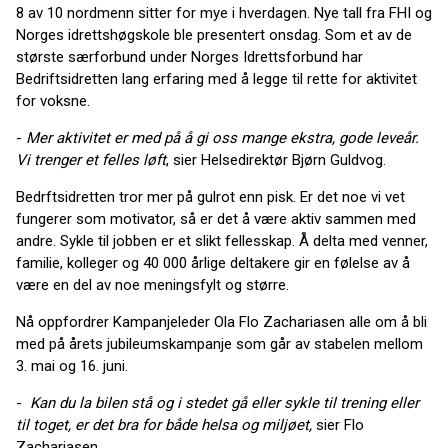
8 av 10 nordmenn sitter for mye i hverdagen. Nye tall fra FHI og
Norges idrettshøgskole ble presentert onsdag. Som et av de
største særforbund under Norges Idrettsforbund har
Bedriftsidretten lang erfaring med å legge til rette for aktivitet
for voksne.
-
Mer aktivitet er med på å gi oss mange ekstra, gode leveår.
Vi trenger et felles løft
, sier Helsedirektør Bjørn Guldvog.
Bedrftsidretten tror mer på gulrot enn pisk. Er det noe vi vet
fungerer som motivator, så er det å være aktiv sammen med
andre. Sykle til jobben er et slikt fellesskap. Å delta med venner,
familie, kolleger og 40 000 årlige deltakere gir en følelse av å
være en del av noe meningsfylt og større.
Nå oppfordrer Kampanjeleder Ola Flo Zachariasen alle om å bli
med på årets jubileumskampanje som går av stabelen mellom
3. mai og 16. juni.
-
Kan du la bilen stå og i stedet gå eller sykle til trening eller
til toget, er det bra for både helsa og miljøet,
sier Flo
Zachariasen