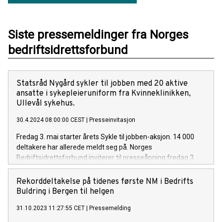
Siste pressemeldinger fra Norges
bedriftsidrettsforbund
Statsråd Nygård sykler til jobben med 20 aktive
ansatte i sykepleieruniform fra Kvinneklinikken,
Ullevål sykehus.
30.4.2024 08:00:00 CEST
|
Presseinvitasjon
Fredag 3. mai starter årets Sykle til jobben-aksjon. 14 000
deltakere har allerede meldt seg på. Norges
Bedriftsidrettsforbund inviterer til presseåpning fredag 3.
mai kl. 08:00 ved Ullevål sykehus. Pressepunktet er ved
hovedinngangen fra Kirkeveien, rett etter tårnet på venstre
Rekorddeltakelse på tidenes første NM i Bedrifts
side, godt synlig med store Sykle til jobben-flagg. Det vil være
Buldring i Bergen til helgen
muligheter for intervjuer, og å filme både statsråden,
31.10.2023 11:27:55 CET
|
Pressemelding
syklister og andre talspersoner. Vi har også lokale
talspersoner i våre idrettskretser, samarbeidskommuner og