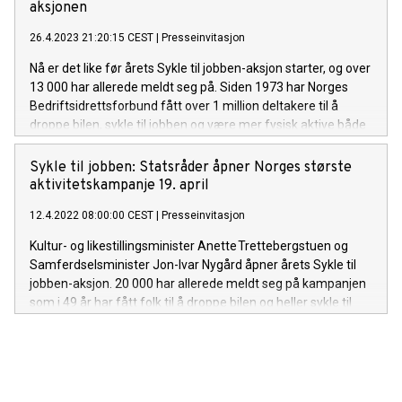
aksjonen
26.4.2023 21:20:15 CEST
|
Presseinvitasjon
Nå er det like før årets Sykle til jobben-aksjon starter, og over
13 000 har allerede meldt seg på. Siden 1973 har Norges
Bedriftsidrettsforbund fått over 1 million deltakere til å
droppe bilen, sykle til jobben og være mer fysisk aktive både
til og fra jobb og på fritiden. Samferdselsminister Jon-Ivar
Nygård har valgt å finne frem sykkelen og delta på årets
Sykle til jobben: Statsråder åpner Norges største
jubileums-aksjon.
aktivitetskampanje 19. april
12.4.2022 08:00:00 CEST
|
Presseinvitasjon
Kultur- og likestillingsminister Anette Trettebergstuen og
Samferdselsminister Jon-Ivar Nygård åpner årets Sykle til
jobben-aksjon. 20 000 har allerede meldt seg på kampanjen
som i 49 år har fått folk til å droppe bilen og heller sykle til
jobben. Sosialt fellesskap og fysisk aktivitet i hverdagen er i
fokus.