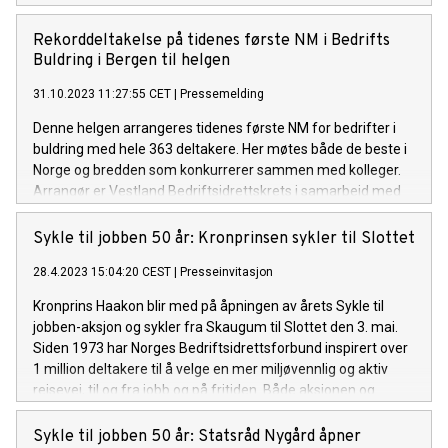
mai kl. 08:00 ved Ullevål sykehus. Pressepunktet er ved
hovedinngangen fra Kirkeveien, rett etter tårnet på venstre
Rekorddeltakelse på tidenes første NM i Bedrifts
side, godt synlig med store Sykle til jobben-flagg. Det vil være
Buldring i Bergen til helgen
muligheter for intervjuer, og å filme både statsråden,
31.10.2023 11:27:55 CET
|
Pressemelding
syklister og andre talspersoner. Vi har også lokale
talspersoner i våre idrettskretser, samarbeidskommuner og
Denne helgen arrangeres tidenes første NM for bedrifter i
bedrifter rundt om i landet.
buldring med hele 363 deltakere. Her møtes både de beste i
Norge og bredden som konkurrerer sammen med kolleger.
Arrangør er Vestland Bedriftsidrettskrets i samarbeid med
Bergen klatresenter Fana. Pressen er invitert fredag 3.11 fra
18:00-20:00 eller lørdag 4.11 fra 12:00-15:00. Finalene og
Sykle til jobben 50 år: Kronprinsen sykler til Slottet
premieutdeling finner sted lørdag kveld fra kl 17:00.
28.4.2023 15:04:20 CEST
|
Presseinvitasjon
Kronprins Haakon blir med på åpningen av årets Sykle til
jobben-aksjon og sykler fra Skaugum til Slottet den 3. mai.
Siden 1973 har Norges Bedriftsidrettsforbund inspirert over
1 million deltakere til å velge en mer miljøvennlig og aktiv
reisevei, til og fra jobb og på fritiden. Både aksjonen og
Kronprinsen fyller 50 år i år.
Sykle til jobben 50 år: Statsråd Nygård åpner