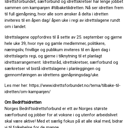
Idrettsforbundet, særforbund og idrettskretser har lenge jobbet
sammen om kampanjen #tilbaketilidretten. Nå ser idretten frem
til full gjenåpning, hvor alle som ønsker å delta i idretten
inviteres til en åpen dag/ åpen uke i regi av idrettslagene rundt
om i landet.
Idrettslagene oppfordres til å sette av 25. september og gjerne
hele uke 39, hvor nye og gamle medlemmer, politikere,
næringsliv, frivillige og publikum inviteres til en åpen dag i
idrettslagets regi, og gjerne i tilknytning til et planlagt
idrettsarrangement. Idrettsråd, idrettskretser, særforbund og
særkretser vil bistå idrettslagene i planleggingen og
gjennomføringen av idrettens gjenåpningsdag/uke.
Les mer her: https://www.idrettsforbundet.no/tema/tilbake-til-
idretten/om-kampanjen/
Om Bedriftsidretten
Norges Bedriftsidrettsforbund er ett av Norges største
særforbund og jobber for at voksne i og utenfor arbeidslivet
skal være aktive! Med et særlig fokus på at alle skal med, bidrar
vi til folkehelse for de mange.