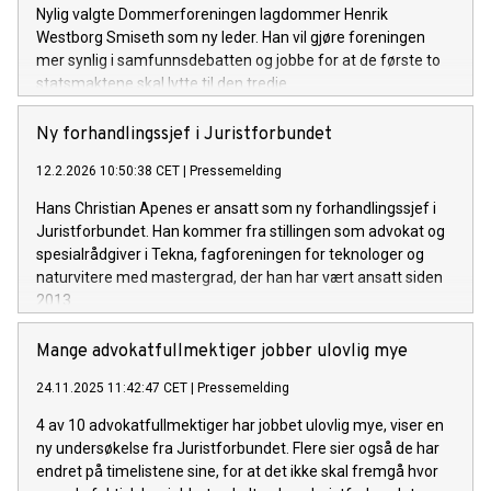
Nylig valgte Dommerforeningen lagdommer Henrik
Westborg Smiseth som ny leder. Han vil gjøre foreningen
mer synlig i samfunnsdebatten og jobbe for at de første to
statsmaktene skal lytte til den tredje.
Ny forhandlingssjef i Juristforbundet
12.2.2026 10:50:38 CET
|
Pressemelding
Hans Christian Apenes er ansatt som ny forhandlingssjef i
Juristforbundet. Han kommer fra stillingen som advokat og
spesialrådgiver i Tekna, fagforeningen for teknologer og
naturvitere med mastergrad, der han har vært ansatt siden
2013.
Mange advokatfullmektiger jobber ulovlig mye
24.11.2025 11:42:47 CET
|
Pressemelding
4 av 10 advokatfullmektiger har jobbet ulovlig mye, viser en
ny undersøkelse fra Juristforbundet. Flere sier også de har
endret på timelistene sine, for at det ikke skal fremgå hvor