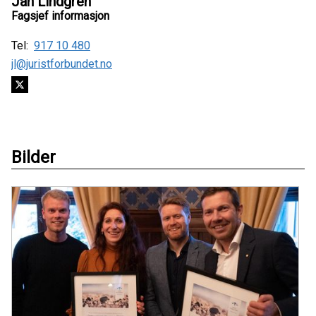
Jan Lindgren
Fagsjef informasjon
Tel:
917 10 480
jl@juristforbundet.no
Bilder