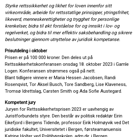
Styrke rettssikkerhet og likhet for loven innenfor sitt
virkeområde, arbeide for rettsstatlige prinsipper, ytringsfrihet,
likeverd, menneskerettigheter og trygghet for personlige
krenkelser, bidra til økt forståelse for og innsikt i lov- og
regelverket, og bidra til mer effektiv saksbehandling og sikrere
beslutninger gjennom utnyttelse av juridisk kompetanse.
Prisutdeling i oktober
Prisen er på 100 000 kroner. Den deles ut på
Rettssikkerhetskonferansen onsdag 18. oktober 2023 i Gamle
Logen. Konferansen strømmes også på nett.
Blant tidligere vinnere er Maria Hessen Jacobsen, Randi
Rosenqvist, Tor Aksel Busch, Tore Sandberg, Lise Klaveness,
Tromsø Idrettslag, Carsten Smith og Ada Sofie Austegard.
Kompetent jury
Juryen for Rettssikkerhetsprisen 2023 er uavhengig av
Juristforbundets styre. Den består av politisk redaktør Eirin
Eikefjord i Bergens Tidende, professor Eirik Holmøyvik ved Det
juridiske fakultet, Universitetet i Bergen, førsteamanuensis
Katrine Holter ved Politihøgskolen, adm.dir. i Bergen