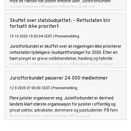
mye de faktisk har jobbet enkelte uker. Juristforbundet
mener ledelsen i firmaene må endre ukulturen.
Skuffet over statsbudsjettet: – Rettsstaten blir
fortsatt ikke prioritert
15.10.2025 15:03:04 CEST
|
Pressemelding
Juristforbundet er skuffet over at regjeringen ikke prioriterer
rettsstaten tydeligere i budsjettforslaget for 2026. Etter en
høst preget av grove voldshendelser, hacking og hybride
trusler må rettsstaten rustes for både fred, krise og krig.
Juristforbundet passerer 24 000 medlemmer
12.9.2025 07:00:00 CEST
|
Pressemelding
Flere jurister organiserer seg. Juristforbundet er dermed
landets klart største organisasjon for jurister i offentlig og
privat sektor, advokater, dommere og jusstudenter. På fem
år har forbundet vokst med nær 20 prosent.