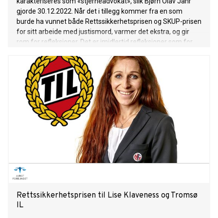
karakteriseres som «stjerneadvokat», slik Bjørn Olav Jahr
gjorde 30.12.2022. Når det i tillegg kommer fra en som
burde ha vunnet både Rettssikkerhetsprisen og SKUP-prisen
for sitt arbeide med justismord, varmer det ekstra, og gir
rom for refleksjoner. Det er imidlertid refleksjoner som for
lengst er foretatt, og endog sjekket ut og besvart.
Rettssikkerhetsprisen til Lise Klaveness og Tromsø
IL