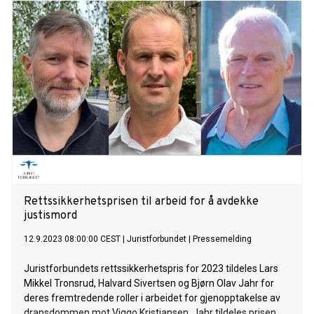
Rettssikkerhetsprisen til arbeid for å avdekke
justismord
12.9.2023 08:00:00 CEST
|
Juristforbundet
|
Pressemelding
Juristforbundets rettssikkerhetspris for 2023 tildeles Lars
Mikkel Tronsrud, Halvard Sivertsen og Bjørn Olav Jahr for
deres fremtredende roller i arbeidet for gjenopptakelse av
drapsdommen mot Viggo Kristiansen. Jahr tildeles prisen