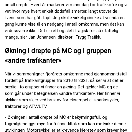
antall drepte. Hvert år markerer vi minnedag for trafikkofre og vi
vet hvor mye hvert enkelt dødsfall smerter, langt utover de
livene som har gått tapt. Jeg skulle virkelig ønske at vi enda en
gang kunne vise til en nedgang i antall omkomne, men det kan
vi dessverre ikke. Det er rett og slett tragisk for så ufattelig
mange, sier Jan Johansen, direktør i Trygg Trafikk.
Økning i drepte på MC og i gruppen
«andre trafikanter»
Når vi sammenligner fjorårets omkomne med gjennomsnittstall
fordelt på trafikantgrupper fra 2010 til 2021, så ser vi at det er
særlig i to grupper vi finner en økning. Det gjelder MC og de
som går under betegnelsen «andre trafikanter». Her finner vi
ulykker som skjer ved bruk av for eksempel el-sparkesykler,
traktorer og ATV/UTV.
- Økningen i antall drepte på MC er bekymringsfull, og
fagmiljøene gjør mye for å finne tiltak som kan motvirke denne
utviklingen. Motorsykkel er et krevende kjøretøy som krever høy