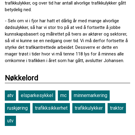
trafikkulykker, og over tid har antall alvorlige trafikkulykker gått
betydelig ned.
- Selv om vi i fjor har hatt et dårlig år med mange alvorlige
dødsulykker, så har vi stor tro på at ved å fortsette å jobbe
kunnskapsbasert og målrettet på tvers av aktører og sektorer,
så vil vi kunne se en nedgang over tid. Vi må derfor fortsette å
styrke det trafikantrettede arbeidet. Dessverre er dette en
mager trøst i tider hvor vi må tenne 118 lys for å minnes alle
omkomne i trafikken i året som har gått, avslutter Johansen.
Nøkkelord
atv
elsparkesykkel
mc
minnemarkering
ruskjøring
trafikksikkerhet
trafikkulykker
traktor
utv