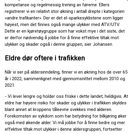
kompetanse og regelmessig trening av førerne. Ellers
registrerer vi en relativt stor økning i antall drepte i kategorien
«andre trafikanter». Der er det el-sparkesyklistene som ligger
høyest, men det finnes også mange ulykker med ATV/UTV.
Dette er en kjøretøygruppe som har vokst mye i det siste, det
er derfor nødvendig å jobbe for å finne effektive tiltak mot
ulykker og skader også i denne gruppen, sier Johansen.
Eldre dør oftere i trafikken
Når vi ser på aldersinndeling, finner vi en økning hos de over 65
år i 2022, sammenlignet med gjennomsnittet mellom 2010 og
2021.
- Vi lever lengre og holder oss friske i dette landet, heldigvis. At
eldre har høyere risiko for skader og ulykker i trafikken skyldes
blant annet at kroppens tåleevne svekkes med alderen.
Forekomsten av sykdom som har betydning for bilkjøring øker
også med økende alder. Vi må jobbe for å finne bedre og mer
effektive tiltak mot ulykker i denne aldersgruppen, fortsetter