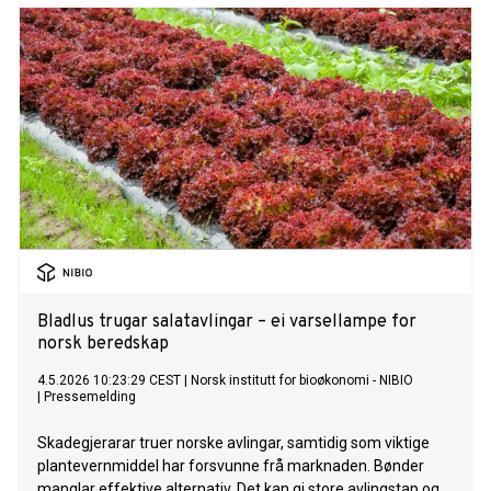
Bladlus trugar salatavlingar – ei varsellampe for
norsk beredskap
4.5.2026 10:23:29 CEST
|
Norsk institutt for bioøkonomi - NIBIO
|
Pressemelding
Skadegjerarar truer norske avlingar, samtidig som viktige
plantevernmiddel har forsvunne frå marknaden. Bønder
manglar effektive alternativ. Det kan gi store avlingstap og