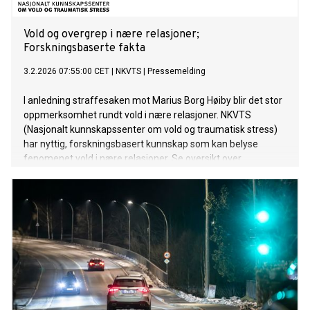
Vold og overgrep i nære relasjoner;
Forskningsbaserte fakta
3.2.2026 07:55:00 CET
|
NKVTS
|
Pressemelding
I anledning straffesaken mot Marius Borg Høiby blir det stor
oppmerksomhet rundt vold i nære relasjoner. NKVTS
(Nasjonalt kunnskapssenter om vold og traumatisk stress)
har nyttig, forskningsbasert kunnskap som kan belyse
fenomenet vold i nære relasjoner. Se oversikt over
kontaktpersoner og fakta under. Omfattende mediedekning
om vold i nære relasjoner, kan virke aktiverende for mange
utsatte, og flere kan få behov for å søke hjelp for egen
situasjon. Info om hva utsatte kan trenge, og liste over
hjelpetjenester ligger også i denne saken.