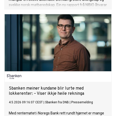
svekke norsk matberedskap. Ein ny rapport frå NIBIO åtvarar
om at løysingane kjem for seint.
Sbanken meiner kundane blir lurte med
lokkerenter: – Viser ikkje heile rekninga
4.5.2026 09:16:07 CEST
|
Sbanken fra DNB
|
Pressemelding
Med rentemøtet i Noregs Bank rett rundt hjørnet er mange