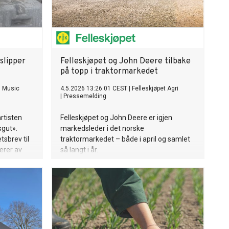
slipper
Felleskjøpet og John Deere tilbake
på topp i traktormarkedet
l Music
4.5.2026 13:26:01 CEST
|
Felleskjøpet Agri
|
Pressemelding
artisten
Felleskjøpet og John Deere er igjen
sgut».
markedsleder i det norske
tsbrev til
traktormarkedet – både i april og samlet
ærer av
så langt i år.
anskje en