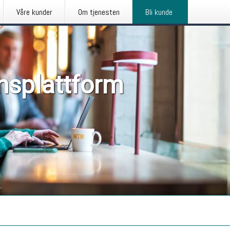
Våre kunder
Om tjenesten
Bli kunde
nsplattform