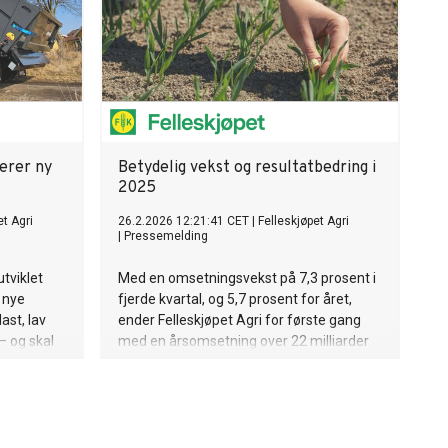
serer ny
Betydelig vekst og resultatbedring i
2025
et Agri
26.2.2026 12:21:41 CET
|
Felleskjøpet Agri
|
Pressemelding
tviklet
Med en omsetningsvekst på 7,3 prosent i
n nye
fjerde kvartal, og 5,7 prosent for året,
ast, lav
ender Felleskjøpet Agri for første gang
– og skal
med en årsomsetning over 22 milliarder
itet og økt
kroner. Driftsresultat før avskrivinger
diske
(EBITDA) er 191 millioner kroner i fjerde
kvartal, som er på nivå med fjoråret.
Totalt øker EBITDA med 101 millioner
kroner i 2025, til 859 millioner kroner.