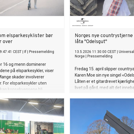
om elsparkesyklister bør
Norges nye countrystjerne 
r over
låta "Odelsgut"
9:47:41 CEST
|
If
|
Pressemelding
13.5.2026 11:30:00 CEST
|
Universa
Norge
|
Pressemelding
r 16 og menn dominerer
Fredag 15. april slipper country
ene på elsparkesykler, viser
Karen Moe sin nye singel «Odel
. Mange skader involverer
Låten er et gitardrevet kjærlighe
r. For elsparkesykler uten
livet på gård, med alt det inneb
, kan konsekvensene bli
traktor, dongeri og flanell. Og k
ning.
odelsgut?