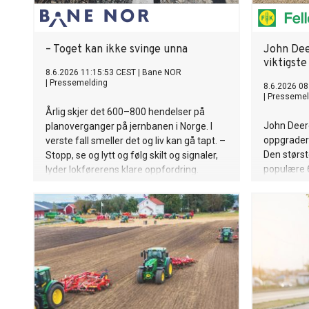
– Toget kan ikke svinge unna
John Dee
viktigste
8.6.2026 11:15:53 CEST
|
Bane NOR
|
Pressemelding
8.6.2026 08
|
Pressemel
Årlig skjer det 600–800 hendelser på
John Deer
planoverganger på jernbanen i Norge. I
oppgraderi
verste fall smeller det og liv kan gå tapt. –
Den størst
Stopp, se og lytt og følg skilt og signaler,
populære 
lyder lokførerens klare oppfordring.
6M- og 8R-
førerkomfo
driftseffek