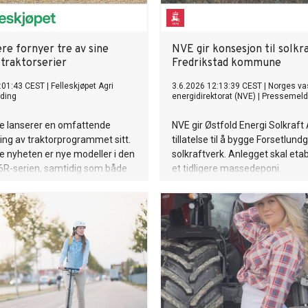
re fornyer tre av sine
NVE gir konsesjon til solkr
 traktorserier
Fredrikstad kommune
:01:43 CEST
|
Felleskjøpet Agri
3.6.2026 12:13:39 CEST
|
Norges va
ding
energidirektorat (NVE)
|
Pressemeld
e lanserer en omfattende
NVE gir Østfold Energi Solkraft
ng av traktorprogrammet sitt.
tillatelse til å bygge Forsetlund
e nyheten er nye modeller i den
solkraftverk. Anlegget skal eta
6R-serien, samtidig som både
et tidligere massedeponi.
seriene får nye løsninger for
rt, presisjonsteknologi og
tivitet.