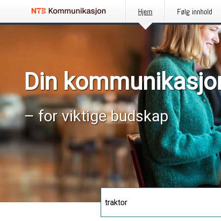
Hjem
Følg innhold
Din kommunikasjo
– for viktige budskap