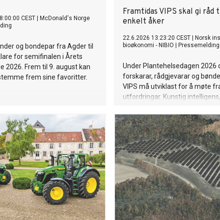
Framtidas VIPS skal gi råd t
8:00:00 CEST
|
McDonald's Norge
enkelt åker
ding
22.6.2026 13:23:20 CEST
|
Norsk inst
bioøkonomi - NIBIO
|
Pressemelding
nder og bondepar fra Agder til
lare for semifinalen i Årets
Under Plantehelsedagen 2026 d
 2026. Frem til 9. august kan
forskarar, rådgjevarar og bønde
temme frem sine favoritter.
VIPS må utviklast for å møte f
utfordringar. Kunstig intelligens
sensorar kan gjere framtidas
varslingsteneste langt meir pre
den er i dag.