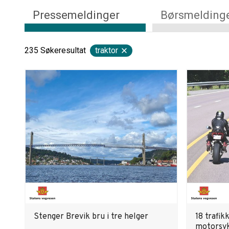
Pressemeldinger
Børsmelding
235
Søkeresultat
traktor
Stenger Brevik bru i tre helger
18 trafik
motorsy