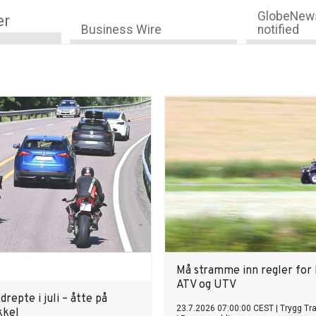
GlobeNews
er
Business Wire
notified
Må stramme inn regler for 
ATV og UTV
kdrepte i juli – åtte på
23.7.2026 07:00:00 CEST
|
Trygg Tra
kkel