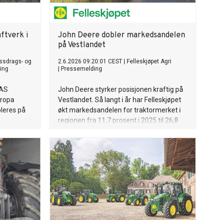
aftverk i
John Deere dobler markedsandelen
på Vestlandet
ssdrags- og
2.6.2026 09:20:01 CEST
|
Felleskjøpet Agri
ing
|
Pressemelding
 AS
John Deere styrker posisjonen kraftig på
gropa
Vestlandet. Så langt i år har Felleskjøpet
bleres på
økt markedsandelen for traktormerket i
regionen fra 11,7 prosent i 2025 til 26,8
prosent i 2026.