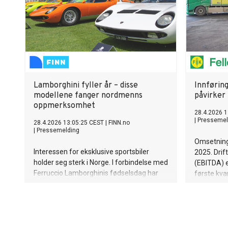
Lamborghini fyller år – disse
Innførin
modellene fanger nordmenns
påvirker
oppmerksomhet
28.4.2026 1
|
Pressemel
28.4.2026 13:05:25 CEST
|
FINN.no
|
Pressemelding
Omsetninge
Interessen for eksklusive sportsbiler
2025. Drif
holder seg sterk i Norge. I forbindelse med
(EBITDA) e
Ferruccio Lamborghinis fødselsdag har
første kva
FINN sett nærmere på hvilke Lamborghini-
enn 2025. 
modeller som nå ligger ute for salg – og
er påvirke
hvordan interessen for drømmebiler
tilbake og 
kommer til uttrykk på markedsplassen.