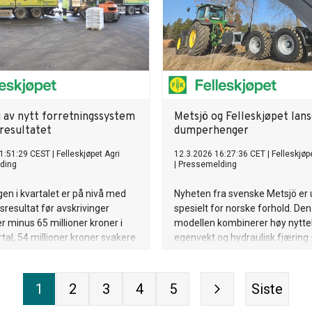
g av nytt forretningssystem
Metsjö og Felleskjøpet lan
 resultatet
dumperhenger
1:51:29 CEST
|
Felleskjøpet Agri
12.3.2026 16:27:36 CET
|
Felleskjøp
ding
|
Pressemelding
n i kvartalet er på nivå med
Nyheten fra svenske Metsjö er u
tsresultat før avskrivinger
spesielt for norske forhold. De
r minus 65 millioner kroner i
modellen kombinerer høy nyttel
rtal, 54 millioner kroner svakere
egenvekt og hydraulisk fjæring 
Første kvartal er lavsesong og
gi både bedre transporteffektiv
t av ERP-bytte. Granngården er
holdbarhet under krevende nor
leverer et godt kvartal.
forhold.
1
2
3
4
5
Siste