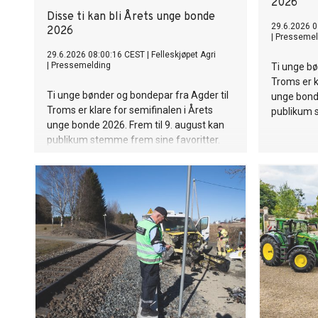
2026
Disse ti kan bli Årets unge bonde
29.6.2026 0
2026
|
Pressemel
29.6.2026 08:00:16 CEST
|
Felleskjøpet Agri
|
Pressemelding
Ti unge bø
Troms er k
Ti unge bønder og bondepar fra Agder til
unge bonde
Troms er klare for semifinalen i Årets
publikum s
unge bonde 2026. Frem til 9. august kan
publikum stemme frem sine favoritter.