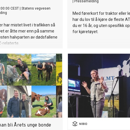
|
Pressemelding
:00:00 CEST
|
Statens vegvesen
ding
Med førerkort for traktor eller 
har du lov til å kjøre de fleste A
 har mistet livet i trafikken så
du er 16 år, og uten spesifikk o
. Det er åtte mer enn på samme
for kjøretøyet.
 Nesten halvparten av dødsfallene
MC-relaterte.
kan bli Årets unge bonde