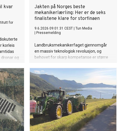
il kvar
Jakten på Norges beste
mekanikerlærling: Her er de seks
finalistene klare for storfinaen
itutt for
9.6.2026 09:01:31 CEST
|
Tun Media
|
Pressemelding
iskuterte
Landbruksmekanikerfaget gjennomgår
r korleis
en massiv teknologisk revolusjon, og
ramtidas
behovet for skarp kompetanse er større
, dronar og
enn noen gang. Nå er jakten på «Årets
lærling 2026» for alvor i gang. Seks
sis enn
dyktige finalister har kjempet seg
gjennom tøffe interne kvalifiseringer, og i
august braker det løs under Agrisjå i
Stjørdal.