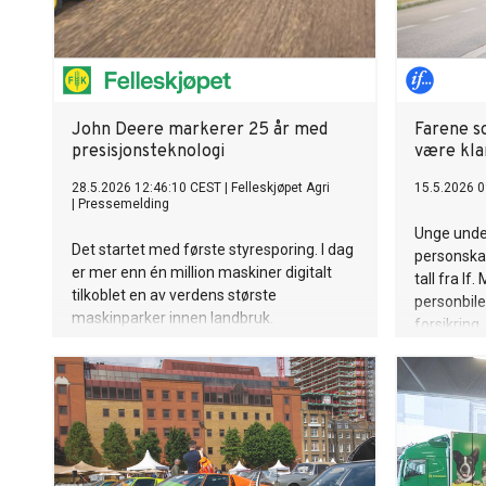
John Deere markerer 25 år med
Farene s
presisjonsteknologi
være kla
28.5.2026 12:46:10 CEST
|
Felleskjøpet Agri
15.5.2026 0
|
Pressemelding
Unge unde
Det startet med første styresporing. I dag
personskad
er mer enn én million maskiner digitalt
tall fra If
tilkoblet en av verdens største
personbile
maskinparker innen landbruk.
forsikring
millionreg