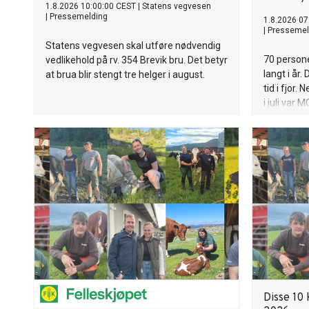
1.8.2026 10:00:00 CEST
|
Statens vegvesen
|
Pressemelding
1.8.2026 07
|
Pressemel
Statens vegvesen skal utføre nødvendig
70 personer
vedlikehold på rv. 354 Brevik bru. Det betyr
langt i år
at brua blir stengt tre helger i august.
tid i fjor.
i juli var 
Disse 10 