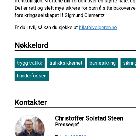
frontkollisjon. Kreftene blir fordelt over en større flate, 
Det er rett og slett mye sikrere for barn å sitte bakoverv
forsikringsselskapet If Sigmund Clementz.
Er du i tvil, så kan du sjekke ut
bilstolvelgeren.no
.
Nøkkelord
trygg trafikk
trafikksikkerhet
barnesikring
sikrin
hunderfossen
Kontakter
Christoffer Solstad Steen
Pressesjef