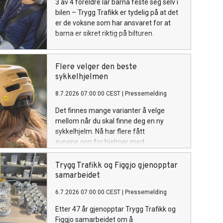
3 av 4 foreldre lar barna feste seg selv i
bilen – Trygg Trafikk er tydelig på at det
er de voksne som har ansvaret for at
barna er sikret riktig på bilturen.
Flere velger den beste
sykkelhjelmen
8.7.2026 07:00:00 CEST
|
Pressemelding
Det finnes mange varianter å velge
mellom når du skal finne deg en ny
sykkelhjelm. Nå har flere fått
øynene opp for hjelmer med
rotasjonsbeskyttelse.
Trygg Trafikk og Figgjo gjenopptar
samarbeidet
6.7.2026 07:00:00 CEST
|
Pressemelding
Etter 47 år gjenopptar Trygg Trafikk og
Figgjo samarbeidet om å