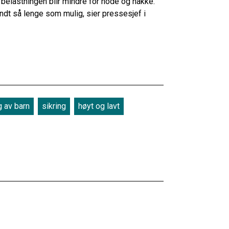
og belastningen blir mindre for hode og nakke.
endt så lenge som mulig, sier pressesjef i
g av barn
sikring
høyt og lavt