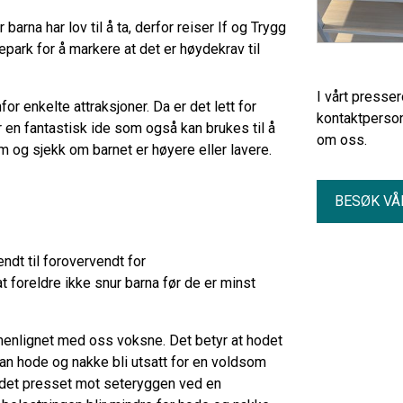
barna har lov til å ta, derfor reiser If og Trygg
epark for å markere at det er høydekrav til
I vårt presse
or enkelte attraksjoner. Da er det lett for
kontaktperson
er en fantastisk ide som også kan brukes til å
om oss.
cm og sjekk om barnet er høyere eller lavere.
BESØK VÅ
ndt til forovervendt for
at foreldre ikke snur barna før de er minst
menlignet med oss voksne. Det betyr at hodet
kan hode og nakke bli utsatt for en voldsom
hodet presset mot seteryggen ved en