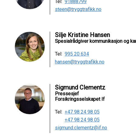
Tel:
91888799
steen@tryggtrafikk.no
Silje Kristine Hansen
Spesialrådgiver kommunikasjon og ka
Tel:
995 20 634
hansen@tryggtrafikk.no
Sigmund Clementz
Pressesjef
Forsikringsselskapet If
Tel:
+47 98 24 98 05
+47 98 24 98 05
sigmund.clementz@if.no