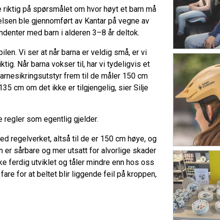
 riktig på spørsmålet om hvor høyt et barn må
kelsen ble gjennomført av Kantar på vegne av
ondenter med barn i alderen 3–8 år deltok.
ilen. Vi ser at når barna er veldig små, er vi
g. Når barna vokser til, har vi tydeligvis et
 barnesikringsutstyr frem til de måler 150 cm
 135 cm om det ikke er tilgjengelig, sier Silje
ke regler som egentlig gjelder.
med regelverket, altså til de er 150 cm høye, og
n er sårbare og mer utsatt for alvorlige skader
kke ferdig utviklet og tåler mindre enn hos oss
are for at beltet blir liggende feil på kroppen,