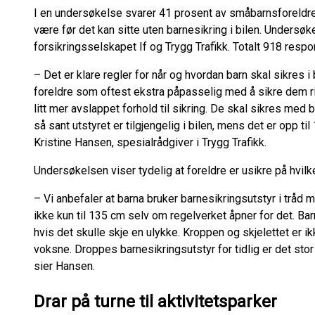
I en undersøkelse svarer 41 prosent av småbarnsforeldre
være før det kan sitte uten barnesikring i bilen. Undersø
forsikringsselskapet If og Trygg Trafikk. Totalt 918 resp
– Det er klare regler for når og hvordan barn skal sikres i b
foreldre som oftest ekstra påpasselig med å sikre dem rikti
litt mer avslappet forhold til sikring. De skal sikres med
så sant utstyret er tilgjengelig i bilen, mens det er opp til
Kristine Hansen, spesialrådgiver i Trygg Trafikk.
Undersøkelsen viser tydelig at foreldre er usikre på hvil
– Vi anbefaler at barna bruker barnesikringsutstyr i tråd 
ikke kun til 135 cm selv om regelverket åpner for det. Bar
hvis det skulle skje en ulykke. Kroppen og skjelettet er i
voksne. Droppes barnesikringsutstyr for tidlig er det stor f
sier Hansen.
Drar på turne til aktivitetsparker