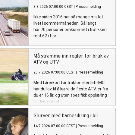
3.8.2026 07:00:00 CEST
|
Pressemelding
Ikke siden 2016 har så mange mistet
livet i sommermåneden. Så langt
har 70 personer omkommet i trafikken,
mot 62 i fjor.
Må stramme inn regler for bruk av
ATV og UTV
23.7.2026 07:00:00 CEST
|
Pressemelding
Med førerkort for traktor eller lett-MC
har du lov til å kjøre de fleste ATV-er fra
du er 16 år, og uten spesifikk opplæring
for kjøretøyet.
Slurver med barnesikring i bil
14.7.2026 07:00:00 CEST
|
Pressemelding