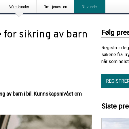
Våre kunder
Om tjenesten
Bli kunde
 for sikring av barn
Følg pre
Registrer deg
sakene fra Tr
når som helst
REGISTRE
ng av barn i bil. Kunnskapsnivået om
Siste pr