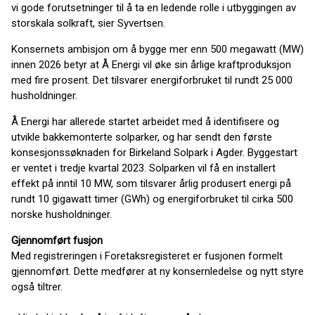
vi gode forutsetninger til å ta en ledende rolle i utbyggingen av
storskala solkraft, sier Syvertsen.
Konsernets ambisjon om å bygge mer enn 500 megawatt (MW)
innen 2026 betyr at Å Energi vil øke sin årlige kraftproduksjon
med fire prosent. Det tilsvarer energiforbruket til rundt 25 000
husholdninger.
Å Energi har allerede startet arbeidet med å identifisere og
utvikle bakkemonterte solparker, og har sendt den første
konsesjonssøknaden for Birkeland Solpark i Agder. Byggestart
er ventet i tredje kvartal 2023. Solparken vil få en installert
effekt på inntil 10 MW, som tilsvarer årlig produsert energi på
rundt 10 gigawatt timer (GWh) og energiforbruket til cirka 500
norske husholdninger.
Gjennomført fusjon
Med registreringen i Foretaksregisteret er fusjonen formelt
gjennomført. Dette medfører at ny konsernledelse og nytt styre
også tiltrer.