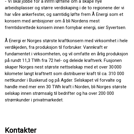
- Vi skal jobbe for å innfri løftene om å skape nye
arbeidsplasser og større verdiskaping i de to regionene der vi
har våre ankerfester, og samtidig løfte frem Å Energi som et
konsern med ambisjoner om å bli Nordens mest
fremtidsrettede konsern innen fornybar energi, sier Syvertsen.
Å Energi er Norges største kraftkonsern med virksomhet i hele
verdikjeden, fra produksjon til forbruker. Vannkraft er
fundamentet i virksomheten, og vil omfatte en årlig produksjon
på rundt 11,3 TWh fra 72 hel- og deleide kraftverk. Fusjonen
skaper Norges nest største nettselskap med et over 30 000
kilometer langt kraftnett som distribuerer kraft til ca. 310 000
nettkunder i Buskerud og på Agder. Selskapet vil forvalte og
handle med mer enn 30 TWh kraft i Norden, bli Norges største
selskap innen strømsalg til bedrifter og ha over 200 000
strømkunder i privatmarkedet.
Kontakter