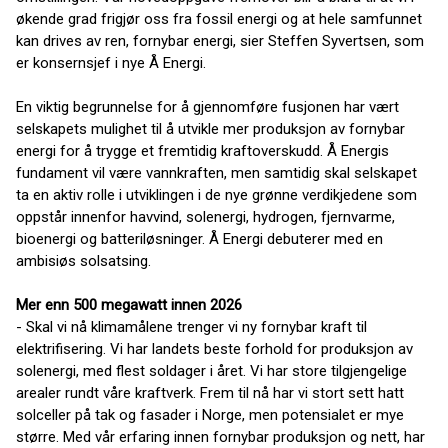
økende grad frigjør oss fra fossil energi og at hele samfunnet
kan drives av ren, fornybar energi, sier Steffen Syvertsen, som
er konsernsjef i nye Å Energi.
En viktig begrunnelse for å gjennomføre fusjonen har vært
selskapets mulighet til å utvikle mer produksjon av fornybar
energi for å trygge et fremtidig kraftoverskudd. Å Energis
fundament vil være vannkraften, men samtidig skal selskapet
ta en aktiv rolle i utviklingen i de nye grønne verdikjedene som
oppstår innenfor havvind, solenergi, hydrogen, fjernvarme,
bioenergi og batteriløsninger. Å Energi debuterer med en
ambisiøs solsatsing.
Mer enn 500 megawatt innen 2026
- Skal vi nå klimamålene trenger vi ny fornybar kraft til
elektrifisering. Vi har landets beste forhold for produksjon av
solenergi, med flest soldager i året. Vi har store tilgjengelige
arealer rundt våre kraftverk. Frem til nå har vi stort sett hatt
solceller på tak og fasader i Norge, men potensialet er mye
større. Med vår erfaring innen fornybar produksjon og nett, har