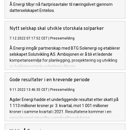
Å Energi tilbyr nå fastprisavtaler til næringslivet gjennom
datterselskapet Entelios.
Nytt selskap skal utvikle storskala solparker
7.12.2022 07:17:52 CET
|
Pressemelding
Å Energi inngår partnerskap med BTG Solenergi og etablerer
selskapet Solutvikling AS. Ambisjonen er å bli et ledende
kompetansemiljø for planlegging, prosjektering og utvikling
av bakkemonterte solanlegg i Norge.
Gode resultater i en krevende periode
9.11.2022 13:46:35 CET
|
Pressemelding
Agder Energi hadde et underliggende resultat etter skatt på
1 113 millioner kroner pr. 3. kvartal, mot 1 001 millioner
kroner i samme kvartal i 2021. Resultatene kommer i en
periode med rekordlav vannkraftproduksjon.