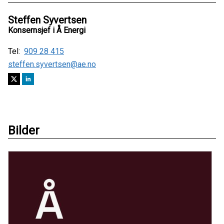
Steffen Syvertsen
Konsernsjef i Å Energi
Tel:
909 28 415
steffen.syvertsen@ae.no
Bilder