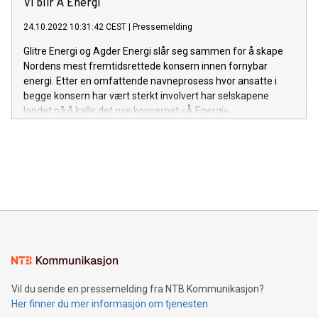
Vi blir Å Energi
24.10.2022 10:31:42 CEST
|
Pressemelding
Glitre Energi og Agder Energi slår seg sammen for å skape
Nordens mest fremtidsrettede konsern innen fornybar
energi. Etter en omfattende navneprosess hvor ansatte i
begge konsern har vært sterkt involvert har selskapene
landet på å kalle det nye konsernet «Å Energi».
Vil du sende en pressemelding fra NTB Kommunikasjon?
Her finner du mer informasjon om tjenesten