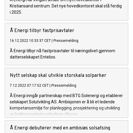
Kristiansand sentrum. Det nye hovedkontoret skal stå ferdig
i 2025.
Å Energi tilbyr fastprisavtaler
16.12.2022 10:33:37 CET
|
Pressemelding
Å Energi tilbyr nå fastprisavtaler til næringslivet gjennom
datterselskapet Entelios.
Nytt selskap skal utvikle storskala solparker
7.12.2022 07:17:52 CET
|
Pressemelding
Å Energi inngår partnerskap med BTG Solenergi og etablerer
selskapet Solutvikling AS. Ambisjonen er å bli et ledende
kompetansemiljø for planlegging, prosjektering og utvikling
av bakkemonterte solanlegg i Norge.
Å Energi debuterer med en ambisiøs solsatsing