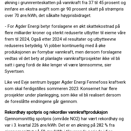
økning i grunnrenteskatten på vannkraft fra 37 til 45 prosent og
innføre en ekstra avgift som gir 90 prosent skatt på strømpris
over 70 øre/kWh, det såkalte høyprisbidraget.
- For Agder Energi betyr forslagene en økt skattekostnad på
flere milliarder kroner og sterkt reduserte utbytter til eierne våre
frem til 2024, Også etter 2024 vil resultater og utbytteevne
reduseres betydelig. Vi jobber kontinuerlig med å øke
produksjonen av fornybar vannkraft, men dersom forslagene
vedtas vil det bety at planlagte vannkraftprosjekter ikke vil bli
satt i gang fordi de ikke lenger vil være lønnsomme, sier
Syvertsen.
Like ved Evje sentrum bygger Agder Energi Fennefoss kraftverk
som skal ferdigstilles sommeren 2023. Konsernet har flere
prosjekter under planlegging, som ikke vil bli realisert dersom
de foreslåtte endringene går gjennom.
Rekordhøy spotpris og rekordlav vannkraftproduksjon
Gjennomsnittlig spotpris (område NO2) har vært rekordhøy og
var i 3. kvartal 226 øre/kWh. Det er en økning på 282 % fra