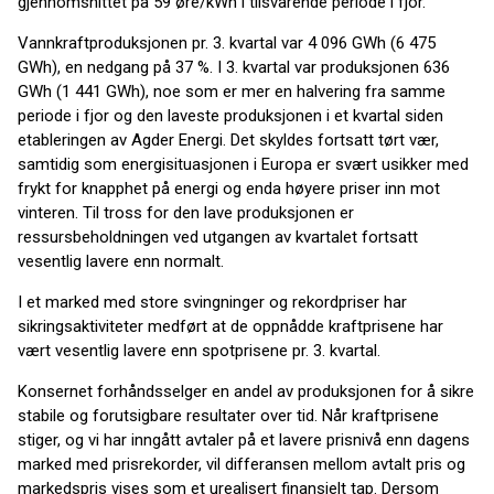
gjennomsnittet på 59 øre/kWh i tilsvarende periode i fjor.
Vannkraftproduksjonen pr. 3. kvartal var 4 096 GWh (6 475
GWh), en nedgang på 37 %. I 3. kvartal var produksjonen 636
GWh (1 441 GWh), noe som er mer en halvering fra samme
periode i fjor og den laveste produksjonen i et kvartal siden
etableringen av Agder Energi. Det skyldes fortsatt tørt vær,
samtidig som energisituasjonen i Europa er svært usikker med
frykt for knapphet på energi og enda høyere priser inn mot
vinteren. Til tross for den lave produksjonen er
ressursbeholdningen ved utgangen av kvartalet fortsatt
vesentlig lavere enn normalt.
I et marked med store svingninger og rekordpriser har
sikringsaktiviteter medført at de oppnådde kraftprisene har
vært vesentlig lavere enn spotprisene pr. 3. kvartal.
Konsernet forhåndsselger en andel av produksjonen for å sikre
stabile og forutsigbare resultater over tid. Når kraftprisene
stiger, og vi har inngått avtaler på et lavere prisnivå enn dagens
marked med prisrekorder, vil differansen mellom avtalt pris og
markedspris vises som et urealisert finansielt tap. Dersom