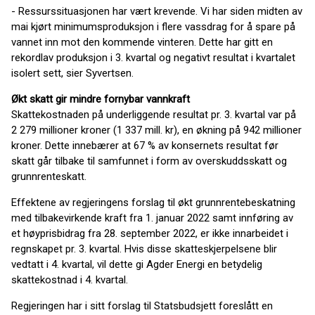
- Ressurssituasjonen har vært krevende. Vi har siden midten av
mai kjørt minimumsproduksjon i flere vassdrag for å spare på
vannet inn mot den kommende vinteren. Dette har gitt en
rekordlav produksjon i 3. kvartal og negativt resultat i kvartalet
isolert sett, sier Syvertsen.
Økt skatt gir mindre fornybar vannkraft
Skattekostnaden på underliggende resultat pr. 3. kvartal var på
2 279 millioner kroner (1 337 mill. kr), en økning på 942 millioner
kroner. Dette innebærer at 67 % av konsernets resultat før
skatt går tilbake til samfunnet i form av overskuddsskatt og
grunnrenteskatt.
Effektene av regjeringens forslag til økt grunnrentebeskatning
med tilbakevirkende kraft fra 1. januar 2022 samt innføring av
et høyprisbidrag fra 28. september 2022, er ikke innarbeidet i
regnskapet pr. 3. kvartal. Hvis disse skatteskjerpelsene blir
vedtatt i 4. kvartal, vil dette gi Agder Energi en betydelig
skattekostnad i 4. kvartal.
Regjeringen har i sitt forslag til Statsbudsjett foreslått en