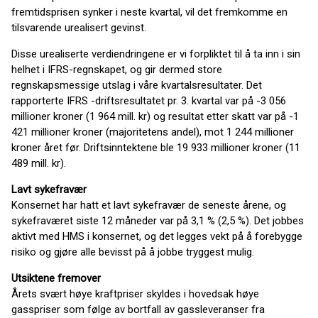
fremtidsprisen synker i neste kvartal, vil det fremkomme en
tilsvarende urealisert gevinst.
Disse urealiserte verdiendringene er vi forpliktet til å ta inn i sin
helhet i IFRS-regnskapet, og gir dermed store
regnskapsmessige utslag i våre kvartalsresultater. Det
rapporterte IFRS -driftsresultatet pr. 3. kvartal var på -3 056
millioner kroner (1 964 mill. kr) og resultat etter skatt var på -1
421 millioner kroner (majoritetens andel), mot 1 244 millioner
kroner året før. Driftsinntektene ble 19 933 millioner kroner (11
489 mill. kr).
Lavt sykefravær
Konsernet har hatt et lavt sykefravær de seneste årene, og
sykefraværet siste 12 måneder var på 3,1 % (2,5 %). Det jobbes
aktivt med HMS i konsernet, og det legges vekt på å forebygge
risiko og gjøre alle bevisst på å jobbe tryggest mulig.
Utsiktene fremover
Årets svært høye kraftpriser skyldes i hovedsak høye
gasspriser som følge av bortfall av gassleveranser fra