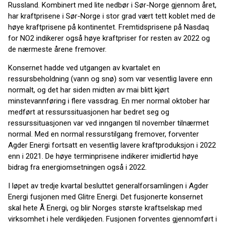
Russland. Kombinert med lite nedbør i Sør-Norge gjennom året,
har kraftprisene i Sør-Norge i stor grad vært tett koblet med de
høye kraftprisene på kontinentet. Fremtidsprisene på Nasdaq
for NO2 indikerer også høye kraftpriser for resten av 2022 og
de nærmeste årene fremover.
Konsernet hadde ved utgangen av kvartalet en
ressursbeholdning (vann og snø) som var vesentlig lavere enn
normalt, og det har siden midten av mai blitt kjørt
minstevannføring i flere vassdrag. En mer normal oktober har
medført at ressurssituasjonen har bedret seg og
ressurssituasjonen var ved inngangen til november tilnærmet
normal. Med en normal ressurstilgang fremover, forventer
Agder Energi fortsatt en vesentlig lavere kraftproduksjon i 2022
enn i 2021. De høye terminprisene indikerer imidlertid høye
bidrag fra energiomsetningen også i 2022.
I løpet av tredje kvartal besluttet generalforsamlingen i Agder
Energi fusjonen med Glitre Energi. Det fusjonerte konsernet
skal hete Å Energi, og blir Norges største kraftselskap med
virksomhet i hele verdikjeden. Fusjonen forventes gjennomført i