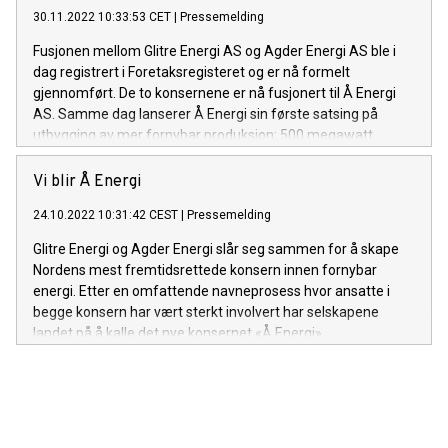
30.11.2022 10:33:53 CET
|
Pressemelding
Fusjonen mellom Glitre Energi AS og Agder Energi AS ble i
dag registrert i Foretaksregisteret og er nå formelt
gjennomført. De to konsernene er nå fusjonert til Å Energi
AS. Samme dag lanserer Å Energi sin første satsing på
utbygging av mer fornybar produksjon; 500 megawatt
bakkemontert solenergi innen 2026.
Vi blir Å Energi
24.10.2022 10:31:42 CEST
|
Pressemelding
Glitre Energi og Agder Energi slår seg sammen for å skape
Nordens mest fremtidsrettede konsern innen fornybar
energi. Etter en omfattende navneprosess hvor ansatte i
begge konsern har vært sterkt involvert har selskapene
landet på å kalle det nye konsernet «Å Energi».