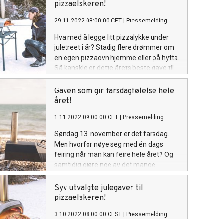
pizzaelskeren!
29.11.2022 08:00:00 CET
|
Pressemelding
Hva med å legge litt pizzalykke under
juletreet i år? Stadig flere drømmer om
en egen pizzaovn hjemme eller på hytta.
Så kanskje er dette årets beste gave til
din kjære, familien, svigerfar eller til deg
selv?
Gaven som gir farsdagfølelse hele
året!
1.11.2022 09:00:00 CET
|
Pressemelding
Søndag 13. november er det farsdag.
Men hvorfor nøye seg med én dags
feiring når man kan feire hele året? Og
samtidig gjøre noe av det mange
familier liker best – nemlig å spise pizza.
I følge en undersøkelse gjennomført av
Syv utvalgte julegaver til
YouGov troner nordmenn på pizza
pizzaelskeren!
toppen [1] i Norden, og aller helst skal
3.10.2022 08:00:00 CEST
|
Pressemelding
den være hjemmelagd.