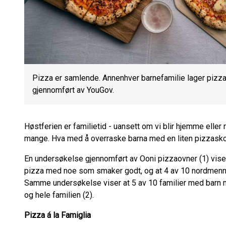
Pizza er samlende. Annenhver barnefamilie lager piz
gjennomført av YouGov.
Høstferien er familietid - uansett om vi blir hjemme eller 
mange. Hva med å overraske barna med en liten pizzasko
En undersøkelse gjennomført av Ooni pizzaovner (
1)
vise
pizza med noe som smaker godt, og at 4 av 10 nordmenn
Samme undersøkelse viser at 5 av 10 familier med barn m
og hele familien (
2).
Pizza á la Famiglia