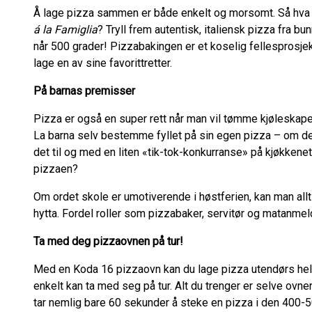
Å lage pizza sammen er både enkelt og morsomt. Så hva m
á la Famiglia
? Tryll frem autentisk, italiensk pizza fra b
når 500 grader! Pizzabakingen er et koselig fellesprosjek
lage en av sine favorittretter.
På barnas premisser
Pizza er også en super rett når man vil tømme kjøleskapet
La barna selv bestemme fyllet på sin egen pizza – om det e
det til og med en liten «tik-tok-konkurranse» på kjøkken
pizzaen?
Om ordet skole er umotiverende i høstferien, kan man allt
hytta. Fordel roller som pizzabaker, servitør og matanmeld
Ta med deg pizzaovnen på tur!
Med en Koda 16 pizzaovn kan du lage pizza utendørs hel
enkelt kan ta med seg på tur. Alt du trenger er selve ovn
tar nemlig bare 60 sekunder å steke en pizza i den 400-