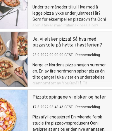
Under tre måneder til jul. Hva med å
legge pizza lykke under juletreet i år?
Som for eksempel en pizzaovn fra Ooni
som steker med italiensk presisjon?
Ovnene lar seg heller ikke stoppe av
kong vinter. Når kuldegradene kryper
Ja, vi elsker pizza! Så hva med
nedover leverer de lett 500 grader.
pizzaskole på hytta i høstferien?
Temperaturen som må til for å lage en
28.9.2022 09:00:00 CEST
|
Pressemelding
ekte napolitansk pizza.
Norge er Nordens pizza nasjon nummer
en. En av fire nordmenn spiser pizza én
til to ganger i uka viser en undersøkelse
gjennomført av YouGov[1]. Til
sammenligning spiser bare en av ti
svensker pizza like ofte. Og mest pizza
Pizzatoppingene vi elsker og hater
av alle spiser trønderne viser
17.8.2022 08:43:46 CEST
|
Pressemelding
undersøkelsen. Hele 34% spiser pizza en
eller flere ganger i uka i Trøndelag. Tett
Pizzafyll engasjerer! En rykende fersk
fulgt av sørlendingene med 28%, og
studie fra pizzaovnsprodusent Ooni
vestlendingene med 27%.
avslører at ansjos er den nye ananasen.