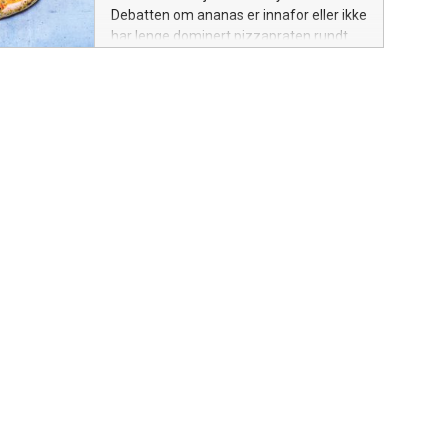
Debatten om ananas er innafor eller ikke
har lenge dominert pizzapraten rundt
middagsbordet, men nå må den
eksotiske frukten se seg slått av ansjos,
som dobbelt så mange rynker på nesen
av.