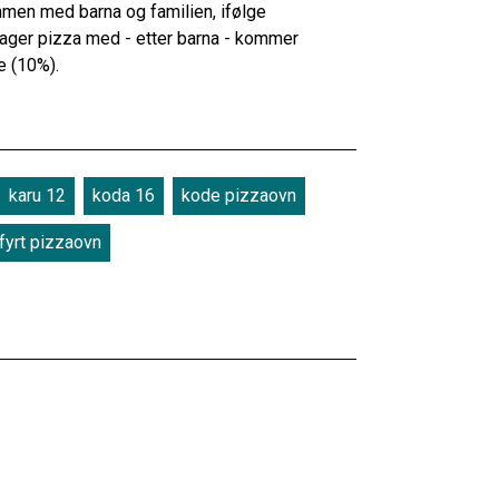
mmen med barna og familien, ifølge
ager pizza med - etter barna - kommer
e (10%).
karu 12
koda 16
kode pizzaovn
fyrt pizzaovn