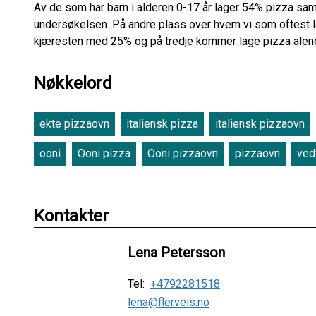
Av de som har barn i alderen 0-17 år lager 54% pizza sa
undersøkelsen. På andre plass over hvem vi som oftest l
kjæresten med 25% og på tredje kommer lage pizza alen
Nøkkelord
ekte pizzaovn
italiensk pizza
italiensk pizzaovn
ooni
Ooni pizza
Ooni pizzaovn
pizzaovn
ved
Kontakter
Lena Petersson
Tel:
+4792281518
lena@flerveis.no