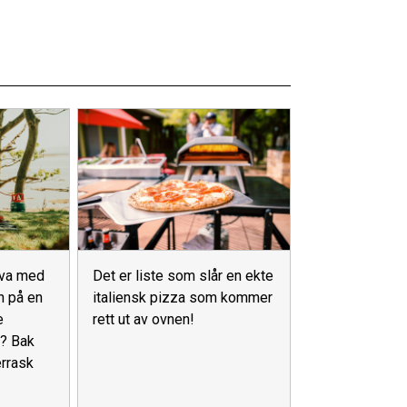
 Hva med
Det er liste som slår en ekte
n på en
italiensk pizza som kommer
e
rett ut av ovnen!
n? Bak
rrask