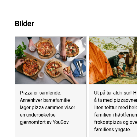
Bilder
Pizza er samlende.
Ut på tur aldri sur!
Annenhver barnefamilie
å ta med pizzaovne
lager pizza sammen viser
liten telttur med hel
en undersøkelse
familien i høstferie
gjennomført av YouGov.
frokostpizza og ove
familiens yngste.