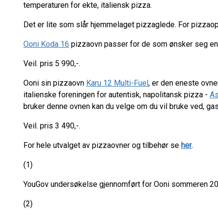
temperaturen for ekte, italiensk pizza.
Det er lite som slår hjemmelaget pizzaglede. For pizzaop
Ooni Koda 16
pizzaovn passer for de som ønsker seg en
Veil. pris 5 990,-.
Ooni sin pizzaovn
Karu 12 Multi-Fuel
, er den eneste ovn
italienske foreningen for autentisk, napolitansk pizza -
As
bruker denne ovnen kan du velge om du vil bruke ved, gass 
Veil. pris 3 490,-.
For hele utvalget av pizzaovner og tilbehør se
her
.
(1)
YouGov undersøkelse gjennomført for Ooni sommeren 2
(2)