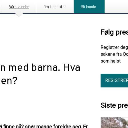
Våre kunder
Om tjenesten
Bli kunde
Følg pre
Registrer deg
sakene fra Oo
som helst.
en med barna. Hva
ien?
REGISTRE
Siste pr
vi finne på? spør mange foreldre seg. Er