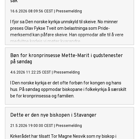
sak
16.6.2026 08:09:56 CEST
|
Pressemelding
I fjor sa Den norske kyrkja unnskyld til skeive. No minner
preses Olav Fykse Tveit om belastninga som Pride-
merksemd kan påføre skeive. Han oppmodar alle til å vere
medvitne korleis vi møter kvarandre.
Bøn for kronprinsesse Mette-Marit i gudstenester
på søndag
4.6.2026 11:22:25 CEST
|
Pressemelding
I Den norske kyrkja er det ofte forbøn for kongen og hans
hus. På søndag oppmodar biskopane i folkekyrkja å særskilt
be for kronprinsessa og familien.
Dette er den nye biskopen i Stavanger
21.5.2026 19:00:00 CEST
|
Pressemelding
Kirkerådet har tilsatt Tor Magne Nesvik som ny biskop i