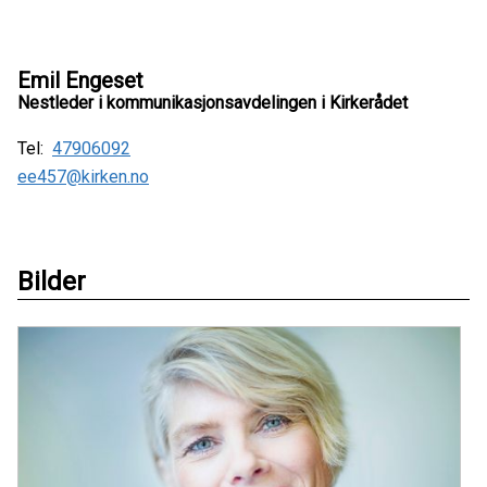
Emil Engeset
Nestleder i kommunikasjonsavdelingen i Kirkerådet
Tel:
47906092
ee457@kirken.no
Bilder