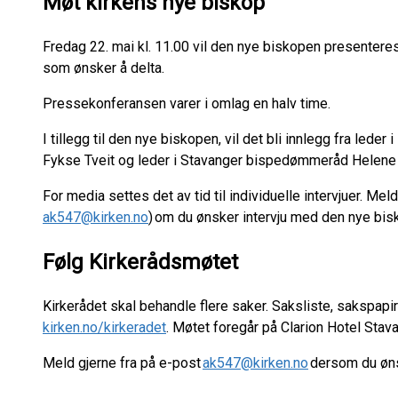
Møt kirkens nye biskop
Fredag 22. mai kl. 11.00 vil den nye biskopen presenteres
som ønsker å delta.
Pressekonferansen varer i omlag en halv time.
I tillegg til den nye biskopen, vil det bli innlegg fra lede
Fykse Tveit og leder i Stavanger bispedømmeråd Helene 
For media settes det av tid til individuelle intervjuer. Mel
ak547@kirken.no
) om du ønsker intervju med den nye bi
Følg Kirkerådsmøtet
Kirkerådet skal behandle flere saker. Saksliste, sakspapir
kirken.no/kirkeradet
. Møtet foregår på Clarion Hotel Stav
Meld gjerne fra på e-post
ak547@kirken.no
dersom du øns