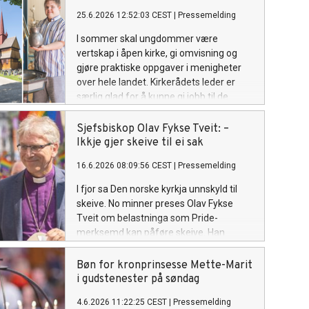
25.6.2026 12:52:03 CEST
|
Pressemelding
I sommer skal ungdommer være
vertskap i åpen kirke, gi omvisning og
gjøre praktiske oppgaver i menigheter
over hele landet. Kirkerådets leder er
særlig glad for å kunne gi jobb til de
under 18 år. Se oversikt over hvilke
menigheter som har fått sommerjobb-
Sjefsbiskop Olav Fykse Tveit: –
støtte fra kirken nasjonalt her.
Ikkje gjer skeive til ei sak
16.6.2026 08:09:56 CEST
|
Pressemelding
I fjor sa Den norske kyrkja unnskyld til
skeive. No minner preses Olav Fykse
Tveit om belastninga som Pride-
merksemd kan påføre skeive. Han
oppmodar alle til å vere medvitne korleis
vi møter kvarandre.
Bøn for kronprinsesse Mette-Marit
i gudstenester på søndag
4.6.2026 11:22:25 CEST
|
Pressemelding