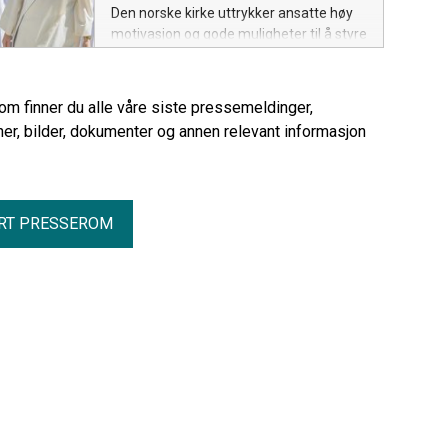
Den norske kirke uttrykker ansatte høy
motivasjon og gode muligheter til å styre
egen jobbhverdag. På topp er
opplevelsen av å bidra til noe
meningsfullt.
rom finner du alle våre siste pressemeldinger,
er, bilder, dokumenter og annen relevant informasjon
RT PRESSEROM