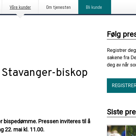
Våre kunder
Om tjenesten
Bli kunde
Følg pre
Registrer deg
sakene fra De
deg av når so
y Stavanger-biskop
REGISTRE
Siste pr
er bispedømme. Pressen inviteres til å
 22. mai kl. 11.00.