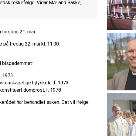
betisk rekkefølge: Vidar Mæland Bakke,
å torsdag 21. mai.
 på fredag 22. mai kl. 11.00.
r i bispedømmet:
f. 1973
D vitenskapelige høyskole, f. 1973
 konstituert domprost, f. 1978
kerådet har behandlet saken. Det vil ifølge