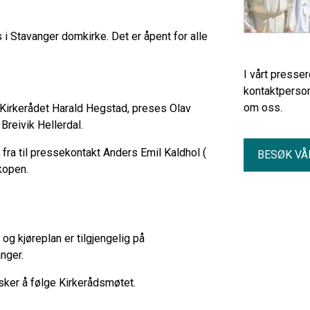
 i Stavanger domkirke. Det er åpent for alle
I vårt presse
kontaktperson
om oss.
r i Kirkerådet Harald Hegstad, preses Olav
Breivik Hellerdal.
d fra til pressekontakt Anders Emil Kaldhol (
BESØK VÅ
skopen.
 og kjøreplan er tilgjengelig på
anger.
ker å følge Kirkerådsmøtet.