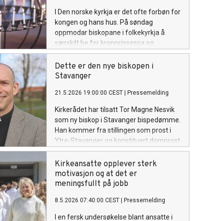
I Den norske kyrkja er det ofte forbøn for
kongen og hans hus. På søndag
oppmodar biskopane i folkekyrkja å
særskilt be for kronprinsessa og
familien.
Dette er den nye biskopen i
Stavanger
21.5.2026 19:00:00 CEST
|
Pressemelding
Kirkerådet har tilsatt Tor Magne Nesvik
som ny biskop i Stavanger bispedømme.
Han kommer fra stillingen som prost i
Ytre-Stavanger og konstituert domprost
i Stavanger. Den nye biskopen
presenteres i Stavanger domkirke i
Kirkeansatte opplever sterk
morgen, 22. mai kl. 11.00.
motivasjon og at det er
meningsfullt på jobb
8.5.2026 07:40:00 CEST
|
Pressemelding
I en fersk undersøkelse blant ansatte i