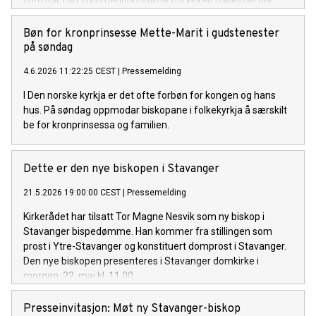
som har fått sommerjobb-støtte fra kirken nasjonalt her.
Bøn for kronprinsesse Mette-Marit i gudstenester
på søndag
4.6.2026 11:22:25 CEST
|
Pressemelding
I Den norske kyrkja er det ofte forbøn for kongen og hans
hus. På søndag oppmodar biskopane i folkekyrkja å særskilt
be for kronprinsessa og familien.
Dette er den nye biskopen i Stavanger
21.5.2026 19:00:00 CEST
|
Pressemelding
Kirkerådet har tilsatt Tor Magne Nesvik som ny biskop i
Stavanger bispedømme. Han kommer fra stillingen som
prost i Ytre-Stavanger og konstituert domprost i Stavanger.
Den nye biskopen presenteres i Stavanger domkirke i
morgen, 22. mai kl. 11.00.
Presseinvitasjon: Møt ny Stavanger-biskop