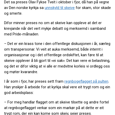
Det sa preses Olav Fykse Tveit i oktober i fjor, då han på vegne
av Den norske kyrkja sa
unnskyld til skeive
for skam, stor skade
og smerte.
Difor minner preses no om at skeive kan oppleve at det er
krevjande når det vert mykje debatt og merksemd i samband
med Pride-månaden.
– Det er ein krass tone i den offentlege diskusjonen i år, særleg
om transpersonar. Vi veit at auka merksemd, både internt i
organisasjonar og i det offentlege ordskiftet, kan føre til at
skeive opplever å bli gjort til «ei sak». Det kan vere ei belastning,
og det er difor viktig at vi alle er medvitne korleis vi ordlegg oss
og møter kvarandre.
I år som i fjor, har preses sett fram
regnbogeflagget på pulten
.
Han ynskjer å arbeide for at kyrkja skal vere eit trygt rom og ein
god arbeidsplass:
– For meg handlar flagget om at skeive tilsette og andre fortel
at regnbogeflagget verkar som ein markør på at dette er eit
trygt rom, der ein kan kome som skeiv, seier preses.