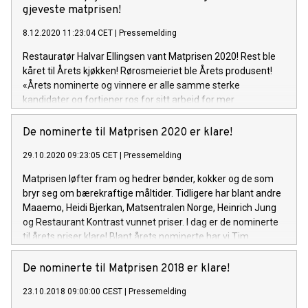
Rørosmeieriet. En tacorestaurant, et advokatfirma og en
gjeveste matprisen!
hageentusiast kan alle vinne priser under årets prisutdeling.
8.12.2020 11:23:04 CET
|
Pressemelding
Restauratør Halvar Ellingsen vant Matprisen 2020! Rest ble
kåret til Årets kjøkken! Rørosmeieriet ble Årets produsent!
«Årets nominerte og vinnere er alle samme sterke
kandidater og fortjener ros for sitt arbeid for mer
bærekraftige matsystemer», sier juryleder Marte von Krogh.
De nominerte til Matprisen 2020 er klare!
29.10.2020 09:23:05 CET
|
Pressemelding
Matprisen løfter fram og hedrer bønder, kokker og de som
bryr seg om bærekraftige måltider. Tidligere har blant andre
Maaemo, Heidi Bjerkan, Matsentralen Norge, Heinrich Jung
og Restaurant Kontrast vunnet priser. I dag er de nominerte
til årets priser klare! Blant årets nominerte har vi Tim
Wendelboe, Re-Naa, Matsjokket og Rørosmeieriet. Vinnerne
vil bli offentliggjort under prisutdelingen på Facebook og
De nominerte til Matprisen 2018 er klare!
Matkanalen 7. desember.
23.10.2018 09:00:00 CEST
|
Pressemelding