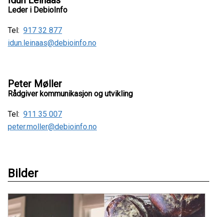
Idun Leinaas
Leder i DebioInfo
Tel:
917 32 877
idun.leinaas@debioinfo.no
Peter Møller
Rådgiver kommunikasjon og utvikling
Tel:
911 35 007
peter.moller@debioinfo.no
Bilder