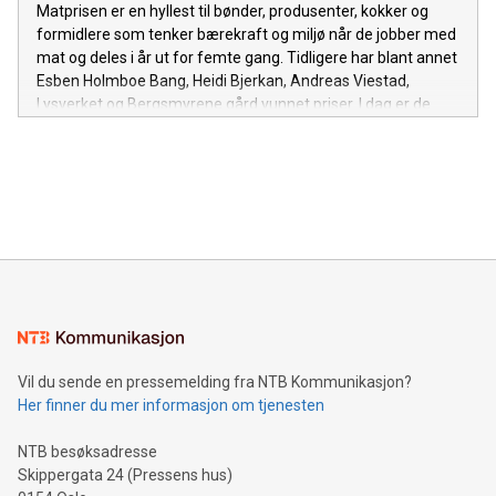
Matprisen er en hyllest til bønder, produsenter, kokker og
formidlere som tenker bærekraft og miljø når de jobber med
mat og deles i år ut for femte gang. Tidligere har blant annet
Esben Holmboe Bang, Heidi Bjerkan, Andreas Viestad,
Lysverket og Bergsmyrene gård vunnet priser. I dag er de
nominerte i kategoriene Matprisen, Årets kjøkken, Årets
produsent, Debioprisen, Årets formidler, Årets kokk og
Barne- og ungdomsprisen klare. Thomas Valø, Restaurant
Kontrast, Ben Reddik, Balholm og Geitmyra matkultursenter
for barn er blant de nominerte. Vinnerne av Matprisen 2018
offentliggjøres under prisutdelingen på Vippa i Oslo 19.
november.
Vil du sende en pressemelding fra NTB Kommunikasjon?
Her finner du mer informasjon om tjenesten
NTB besøksadresse
Skippergata 24 (Pressens hus)