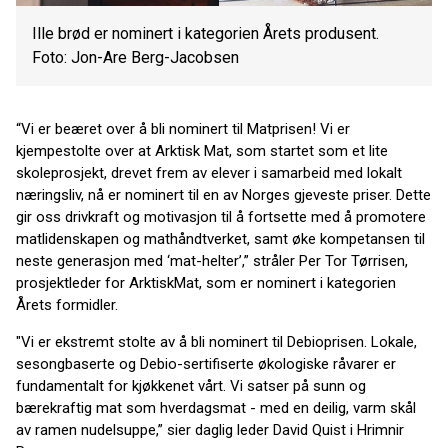
Ille brød er nominert i kategorien Årets produsent.
Foto: Jon-Are Berg-Jacobsen
“Vi er beæret over å bli nominert til Matprisen! Vi er
kjempestolte over at Arktisk Mat, som startet som et lite
skoleprosjekt, drevet frem av elever i samarbeid med lokalt
næringsliv, nå er nominert til en av Norges gjeveste priser. Dette
gir oss drivkraft og motivasjon til å fortsette med å promotere
matlidenskapen og mathåndtverket, samt øke kompetansen til
neste generasjon med ‘mat-helter’,” stråler Per Tor Tørrisen,
prosjektleder for ArktiskMat, som er nominert i kategorien
Årets formidler.
"Vi er ekstremt stolte av å bli nominert til Debioprisen. Lokale,
sesongbaserte og Debio-sertifiserte økologiske råvarer er
fundamentalt for kjøkkenet vårt. Vi satser på sunn og
bærekraftig mat som hverdagsmat - med en deilig, varm skål
av ramen nudelsuppe,” sier daglig leder David Quist i Hrimnir