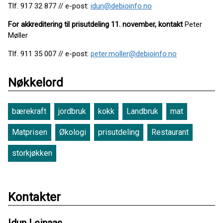
Tlf. 917 32 877 // e-post:
idun@debioinfo.no
For akkreditering til prisutdeling 11. november, kontakt
Peter
Møller
Tlf. 911 35 007 // e-post:
peter.moller@debioinfo.no
Nøkkelord
bærekraft
jordbruk
kokk
Landbruk
mat
Matprisen
Økologi
prisutdeling
Restaurant
storkjøkken
Kontakter