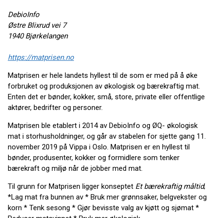
DebioInfo
Østre Blixrud vei 7
1940 Bjørkelangen
https://matprisen.no
Matprisen er hele landets hyllest til de som er med på å øke
forbruket og produksjonen av økologisk og bærekraftig mat.
Enten det er bønder, kokker, små, store, private eller offentlige
aktører, bedrifter og personer.
Matprisen ble etablert i 2014 av DebioInfo og ØQ- økologisk
mat i storhusholdninger, og går av stabelen for sjette gang 11.
november 2019 på Vippa i Oslo. Matprisen er en hyllest til
bønder, produsenter, kokker og formidlere som tenker
bærekraft og miljø når de jobber med mat.
Til grunn for Matprisen ligger konseptet
Et bærekraftig måltid
;
*Lag mat fra bunnen av * Bruk mer grønnsaker, belgvekster og
korn * Tenk sesong * Gjør bevisste valg av kjøtt og sjømat *