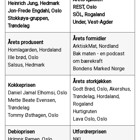
Heinrich Jung, Hedmark
REST, Oslo
Jon-Frede Engdahl, Oslo
SÖL, Rogaland
Stokkøya-gruppen,
Under, Vest-Agder
Trøndelag
Årets formidler
Årets produsent
ArktiskMat, Nordland
Homlagarden, Hordaland
Bak maten - en podcast
Ille brød, Oslo
om bærekraft
Salsus, Hedmark
Bondens Marked Norge
Årets storkjøkken
Kokkeprisen
Godt Brød, Oslo, Akershus,
Daniel Jamal Elhomsi, Oslo
Trøndelag, Hordaland,
Mette Beate Evensen,
Rogaland
Trøndelag
Hurtigruten
Tommy Østhagen, Oslo
Lava Oslo, Oslo
Debioprisen
Utfordrerprisen
Hrímnir Ramen, Oslo
NKL