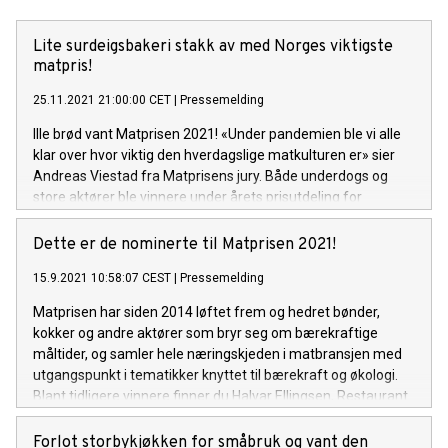
Lite surdeigsbakeri stakk av med Norges viktigste
matpris!
25.11.2021 21:00:00 CET
|
Pressemelding
Ille brød vant Matprisen 2021! «Under pandemien ble vi alle
klar over hvor viktig den hverdagslige matkulturen er» sier
Andreas Viestad fra Matprisens jury. Både underdogs og
store aktører ble vinnere under årets prisutdeling for
bærekraftig mat i Norge.
Dette er de nominerte til Matprisen 2021!
15.9.2021 10:58:07 CEST
|
Pressemelding
Matprisen har siden 2014 løftet frem og hedret bønder,
kokker og andre aktører som bryr seg om bærekraftige
måltider, og samler hele næringskjeden i matbransjen med
utgangspunkt i tematikker knyttet til bærekraft og økologi.
Blant tidligere vinnere finner du Halvar Ellingsen, Restaurant
Maaemo, Restaurant Rest, Heidi Bjerkan, Geitmyra
matkultursenter for barn, Heinrich Jung, NRK Matsjokket og
Forlot storbykjøkken for småbruk og vant den