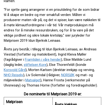
Ramen.
“For sjette gang arrangerer vi en prisutdeling for de som bidrar
til å skape en bedre og mer smakfull verden. Måten vi
produserer maten vår på, og det vi spiser, kan være nøkkelen til
å møte klimautfordringene i vår tid. Vår matproduksjon må
endres for å minske ressursbruken, og for å ta vare på det
viktige jordlivet og sikre lokale kretsløp,” sier juryleder for
Matprisen 2019 Idun Bjerkvik Leinaas.
Årets jury består, i tillegg til Idun Bjerkvik Leinaas, av Andreas
Viestad (forfatter og matskribent), Ingrid Kleiva Møller
(fagrådgiver i
Framtiden i våre hender
), Elise Matilde Lund
(daglig leder,
stiftelsen Kore
), Else Thorenfeldt (bonde
Korsvold Gård
), Morten Karlsen (direktør innkjøp og verving,
NHO Reiseliv
), Liv Solemdal (rådgiver,
NORSØK
og mat- og
miljøveileder i
Matvalget
), Hanne Frosta (verksmester på
Ulvsnesøy) og Thomas Horne (forfatter og foredragsholder).
De nominerte til Matprisen 2019 er:
Matprisen
Årets kjøkken