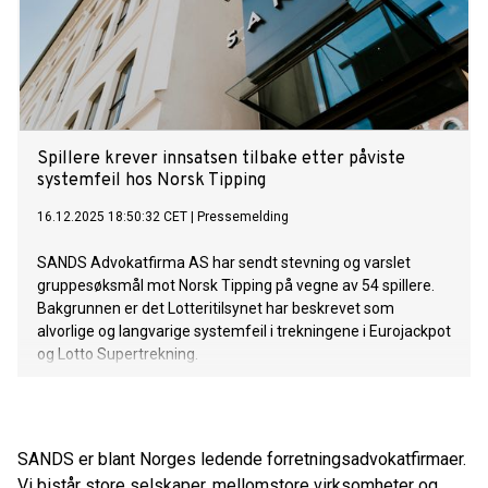
Spillere krever innsatsen tilbake etter påviste
systemfeil hos Norsk Tipping
16.12.2025 18:50:32 CET
|
Pressemelding
SANDS Advokatfirma AS har sendt stevning og varslet
gruppesøksmål mot Norsk Tipping på vegne av 54 spillere.
Bakgrunnen er det Lotteritilsynet har beskrevet som
alvorlige og langvarige systemfeil i trekningene i Eurojackpot
og Lotto Supertrekning.
SANDS er blant Norges ledende forretningsadvokatfirmaer.
Vi bistår store selskaper, mellomstore virksomheter og