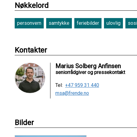
Nøkkelord
personvern
samtykke
feriebilder
ulovlig
sosi
Kontakter
Marius Solberg Anfinsen
seniorrådgiver og pressekontakt
Tel:
+47 959 31 440
msa@frende.no
Bilder