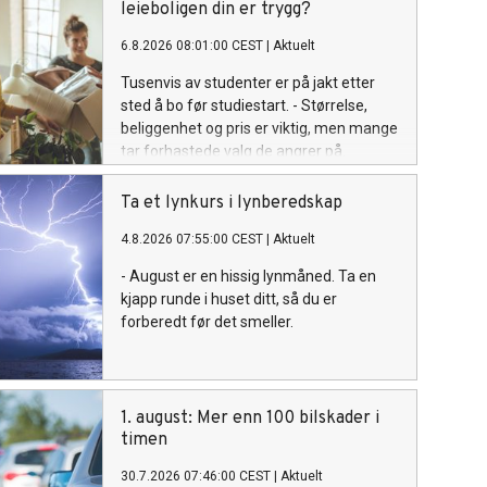
leieboligen din er trygg?
6.8.2026 08:01:00 CEST
|
Aktuelt
Tusenvis av studenter er på jakt etter
sted å bo før studiestart. - Størrelse,
beliggenhet og pris er viktig, men mange
tar forhastede valg de angrer på.
Ta et lynkurs i lynberedskap
4.8.2026 07:55:00 CEST
|
Aktuelt
- August er en hissig lynmåned. Ta en
kjapp runde i huset ditt, så du er
forberedt før det smeller.
1. august: Mer enn 100 bilskader i
timen
30.7.2026 07:46:00 CEST
|
Aktuelt