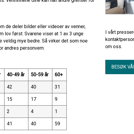
. Venninnene dine kan han andre grenser for
 de deler bilder eller videoer av venner,
I vårt presse
 lov først. Svarene viser at 1 av 3 unge
kontaktperson
ke veldig mye bedre. Så virker det som noe
om oss.
for andres personvern.
BESØK VÅ
r
40-49 år
50-59 år
60+
42
40
31
15
17
9
2
4
1
41
40
59