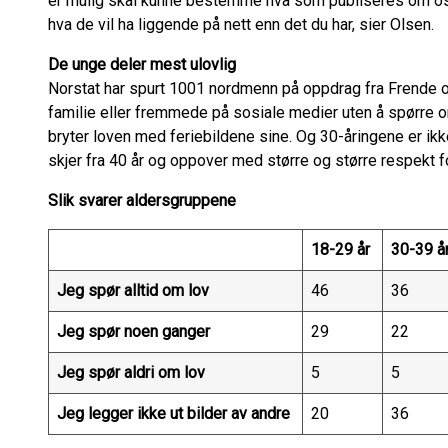
er mulig skal kunne bestemme hva som publiseres om oss
hva de vil ha liggende på nett enn det du har, sier Olsen.
De unge deler mest ulovlig
Norstat har spurt 1001 nordmenn på oppdrag fra Frende om
familie eller fremmede på sosiale medier uten å spørre om
bryter loven med feriebildene sine. Og 30-åringene er ik
skjer fra 40 år og oppover med større og større respekt 
Slik svarer aldersgruppene
18-29 år
30-39 å
Jeg spør alltid om lov
46
36
Jeg spør noen ganger
29
22
Jeg spør aldri om lov
5
5
Jeg legger ikke ut bilder av andre
20
36