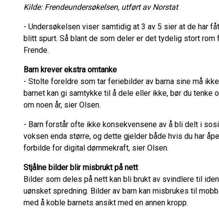
Kilde: Frendeundersøkelsen, utført av Norstat
- Undersøkelsen viser samtidig at 3 av 5 sier at de har fåt
blitt spurt. Så blant de som deler er det tydelig stort ro
Frende.
Barn krever ekstra omtanke
- Stolte foreldre som tar feriebilder av barna sine må ikke 
barnet kan gi samtykke til å dele eller ikke, bør du tenke
om noen år, sier Olsen.
- Barn forstår ofte ikke konsekvensene av å bli delt i sos
voksen enda større, og dette gjelder både hvis du har åpen
forbilde for digital dømmekraft, sier Olsen.
Stjålne bilder blir misbrukt på nett
Bilder som deles på nett kan bli brukt av svindlere til iden
uønsket spredning. Bilder av barn kan misbrukes til mobbi
med å koble barnets ansikt med en annen kropp.