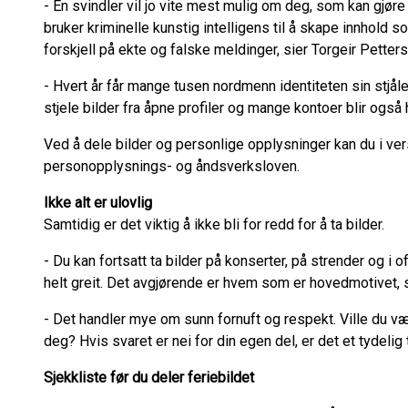
- En svindler vil jo vite mest mulig om deg, som kan gjør
bruker kriminelle kunstig intelligens til å skape innhold so
forskjell på ekte og falske meldinger, sier Torgeir Pette
- Hvert år får mange tusen nordmenn identiteten sin stjåle
stjele bilder fra åpne profiler og mange kontoer blir også
Ved å dele bilder og personlige opplysninger kan du i verst
personopplysnings- og åndsverksloven.
Ikke alt er ulovlig
Samtidig er det viktig å ikke bli for redd for å ta bilder.
- Du kan fortsatt ta bilder på konserter, på strender og i 
helt greit. Det avgjørende er hvem som er hovedmotivet, 
- Det handler mye om sunn fornuft og respekt. Ville du væ
deg? Hvis svaret er nei for din egen del, er det et tydel
Sjekkliste før du deler feriebildet