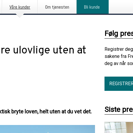
Våre kunder
Om tjenesten
Bli kunde
Følg pre
re ulovlige uten at
Registrer deg
sakene fra Fr
deg av når so
REGISTRE
Siste pr
ktisk bryte loven, helt uten at du vet det.