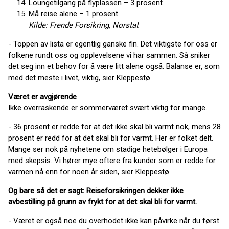
Loungetilgang på flyplassen – 3 prosent
Må reise alene – 1 prosent
Kilde: Frende Forsikring, Norstat
- Toppen av lista er egentlig ganske fin. Det viktigste for oss er
folkene rundt oss og opplevelsene vi har sammen. Så sniker
det seg inn et behov for å være litt alene også. Balanse er, som
med det meste i livet, viktig, sier Kleppestø.
Været er avgjørende
Ikke overraskende er sommerværet svært viktig for mange.
- 36 prosent er redde for at det ikke skal bli varmt nok, mens 28
prosent er redd for at det skal bli for varmt. Her er folket delt.
Mange ser nok på nyhetene om stadige hetebølger i Europa
med skepsis. Vi hører mye oftere fra kunder som er redde for
varmen nå enn for noen år siden, sier Kleppestø.
Og bare så det er sagt: Reiseforsikringen dekker ikke
avbestilling på grunn av frykt for at det skal bli for varmt.
- Været er også noe du overhodet ikke kan påvirke når du først