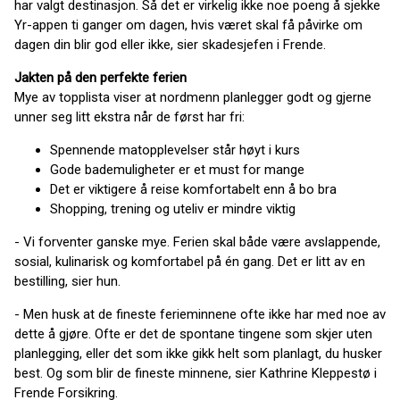
har valgt destinasjon. Så det er virkelig ikke noe poeng å sjekke
Yr-appen ti ganger om dagen, hvis været skal få påvirke om
dagen din blir god eller ikke, sier skadesjefen i Frende.
Jakten på den perfekte ferien
Mye av topplista viser at nordmenn planlegger godt og gjerne
unner seg litt ekstra når de først har fri:
Spennende matopplevelser står høyt i kurs
Gode bademuligheter er et must for mange
Det er viktigere å reise komfortabelt enn å bo bra
Shopping, trening og uteliv er mindre viktig
- Vi forventer ganske mye. Ferien skal både være avslappende,
sosial, kulinarisk og komfortabel på én gang. Det er litt av en
bestilling, sier hun.
- Men husk at de fineste ferieminnene ofte ikke har med noe av
dette å gjøre. Ofte er det de spontane tingene som skjer uten
planlegging, eller det som ikke gikk helt som planlagt, du husker
best. Og som blir de fineste minnene, sier Kathrine Kleppestø i
Frende Forsikring.