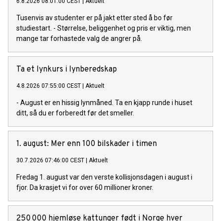
6.8.2026 08:01:00 CEST
|
Aktuelt
Tusenvis av studenter er på jakt etter sted å bo før
studiestart. - Størrelse, beliggenhet og pris er viktig, men
mange tar forhastede valg de angrer på.
Ta et lynkurs i lynberedskap
4.8.2026 07:55:00 CEST
|
Aktuelt
- August er en hissig lynmåned. Ta en kjapp runde i huset
ditt, så du er forberedt før det smeller.
1. august: Mer enn 100 bilskader i timen
30.7.2026 07:46:00 CEST
|
Aktuelt
Fredag 1. august var den verste kollisjonsdagen i august i
fjor. Da krasjet vi for over 60 millioner kroner.
250 000 hjemløse kattunger født i Norge hver