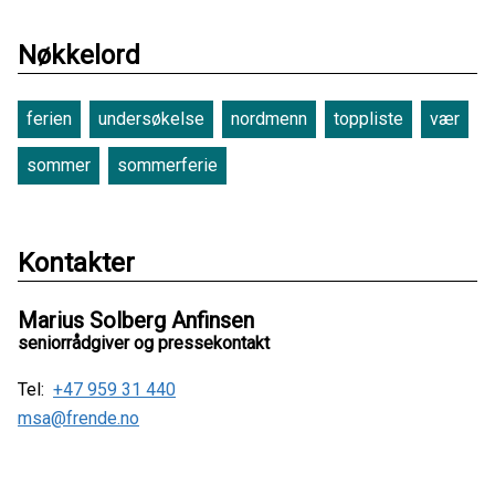
Nøkkelord
ferien
undersøkelse
nordmenn
toppliste
vær
sommer
sommerferie
Kontakter
Marius Solberg Anfinsen
seniorrådgiver og pressekontakt
Tel:
+47 959 31 440
msa@frende.no