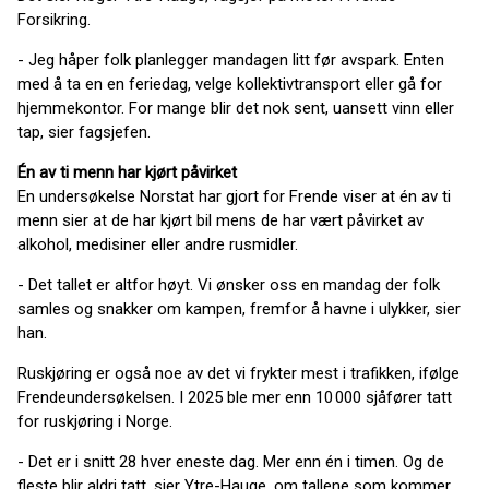
Forsikring.
- Jeg håper folk planlegger mandagen litt før avspark. Enten
med å ta en en feriedag, velge kollektivtransport eller gå for
hjemmekontor. For mange blir det nok sent, uansett vinn eller
tap, sier fagsjefen.
Én av ti menn har kjørt påvirket
En undersøkelse Norstat har gjort for Frende viser at én av ti
menn sier at de har kjørt bil mens de har vært påvirket av
alkohol, medisiner eller andre rusmidler.
- Det tallet er altfor høyt. Vi ønsker oss en mandag der folk
samles og snakker om kampen, fremfor å havne i ulykker, sier
han.
Ruskjøring er også noe av det vi frykter mest i trafikken, ifølge
Frendeundersøkelsen. I 2025 ble mer enn 10 000 sjåfører tatt
for ruskjøring i Norge.
- Det er i snitt 28 hver eneste dag. Mer enn én i timen. Og de
fleste blir aldri tatt, sier Ytre-Hauge, om tallene som kommer