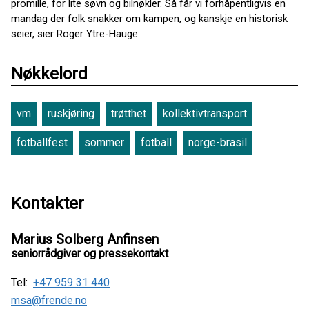
promille, for lite søvn og bilnøkler. Så får vi forhåpentligvis en
mandag der folk snakker om kampen, og kanskje en historisk
seier, sier Roger Ytre-Hauge.
Nøkkelord
vm
ruskjøring
trøtthet
kollektivtransport
fotballfest
sommer
fotball
norge-brasil
Kontakter
Marius Solberg Anfinsen
seniorrådgiver og pressekontakt
Tel:
+47 959 31 440
msa@frende.no