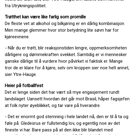
fra Utrykningspolitiet.
Trøtthet kan være like farlig som promille
De fleste vet at alkohol og bilkjøring er en dårlig kombinasjon.
Men mange glemmer hvor stor betydning lite søvn har for
kjøreevnene.
- Når du er trøtt, blir reaksjonstiden lengre, oppmerksomheten
dårligere og dømmekraften svekket. Samtidig er vi mennesker
ganske dårlige til å vurdere hvor påvirket vi faktisk er. Mange
tror de er klare for å kjøre, selv om kroppen sier noe helt annet,
sier Ytre-Hauge.
Heier på fotballfest
Det er lenge siden det har vært så mye engasjement rundt
landslaget. Uansett hvordan det går mot Brasil, håper fagsjefen
at folk nyter øyeblikket, og tar vare på hverandre.
- Det er enormt god stemning i hele landet nå, den er til å ta og
føle på. Gledesrus er fullstendig lov, og egentlig noe av det
fineste vi har. Bare pass på at den ikke blir blandet med