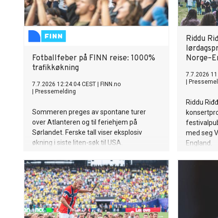
Riddu Riđ
lørdagspr
Fotballfeber på FINN reise: 1000%
Norge–En
trafikkøkning
7.7.2026 11
|
Pressemel
7.7.2026 12:24:04 CEST
|
FINN.no
|
Pressemelding
Riddu Riđ
Sommeren preges av spontane turer
konsertpro
over Atlanteren og til feriehjem på
festivalpu
Sørlandet. Ferske tall viser eksplosiv
med seg 
økning i siste liten-søk til USA.
England.