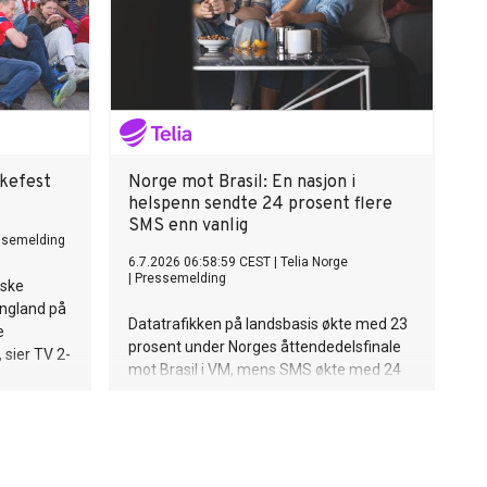
lkefest
Norge mot Brasil: En nasjon i
helspenn sendte 24 prosent flere
SMS enn vanlig
ssemelding
6.7.2026 06:58:59 CEST
|
Telia Norge
|
Pressemelding
iske
England på
Datatrafikken på landsbasis økte med 23
e
prosent under Norges åttendedelsfinale
 sier TV 2-
mot Brasil i VM, mens SMS økte med 24
prosent. På Slottsplassen sørget
folkemengden som feiret seieren for en
økning i databruk på 10 000 prosent.