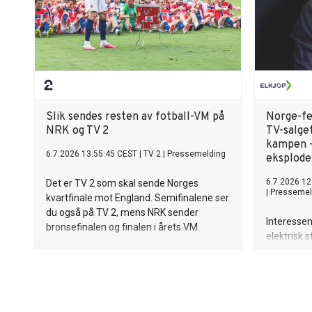
Slik sendes resten av fotball-VM på
Norge-fe
NRK og TV 2
TV-salget
kampen –
6.7.2026 13:55:45 CEST
|
TV 2
|
Pressemelding
eksplode
6.7.2026 12
Det er TV 2 som skal sende Norges
|
Pressemel
kvartfinale mot England. Semifinalene ser
du også på TV 2, mens NRK sender
Interesse
bronsefinalen og finalen i årets VM.
elektrisk 
før åttede
salget seg
projektore
prosent 
periode i fj