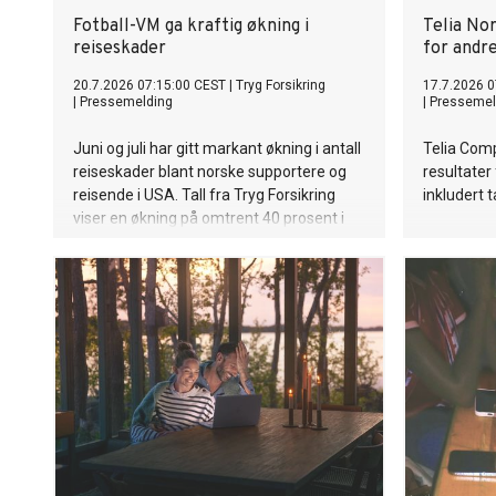
Fotball-VM ga kraftig økning i
Telia No
reiseskader
for andr
20.7.2026 07:15:00 CEST
|
Tryg Forsikring
17.7.2026 0
|
Pressemelding
|
Pressemel
Juni og juli har gitt markant økning i antall
Telia Com
reiseskader blant norske supportere og
resultater
reisende i USA. Tall fra Tryg Forsikring
inkludert t
viser en økning på omtrent 40 prosent i
antall skader sammenlignet med samme
periode i fjor.