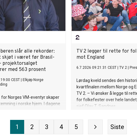
beren slår alle rekorder:
TV 2 legger til rette for fo
 skjøt i været før Brasil-
mot England
 projektorsalget
6.7.2026 09:21:31 CEST
|
TV 2
|
Pre
rer med 563 prosent
:19:00 CEST
|
Elkjøp Norge
Lørdag kveld sendes den histor
ding
kvartfinalen mellom Norge og 
TV 2. – Vi ønsker å legge til rett
n for Norges VM-eventyr skaper
for folkefester over hele landet,
stemning i norske hjem. I dagene
sjef Olav T. Sandnes.
lsfinalen mot Brasil doblet TV-
, samtidig som salget av
r har eksplodert med hele 563
1
2
3
4
5
Siste
sammenlignet med samme
or.