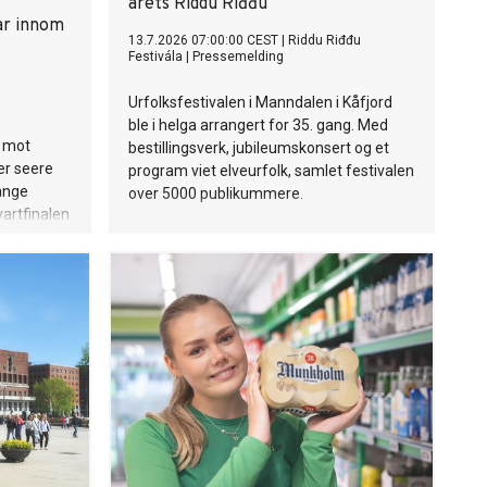
årets Riddu Riđđu
ar innom
13.7.2026 07:00:00 CEST
|
Riddu Riđđu
Festivála
|
Pressemelding
Urfolksfestivalen i Manndalen i Kåfjord
ble i helga arrangert for 35. gang. Med
p mot
bestillingsverk, jubileumskonsert og et
er seere
program viet elveurfolk, samlet festivalen
ange
over 5000 publikummere.
artfinalen
ortsatt
ne, sier TV