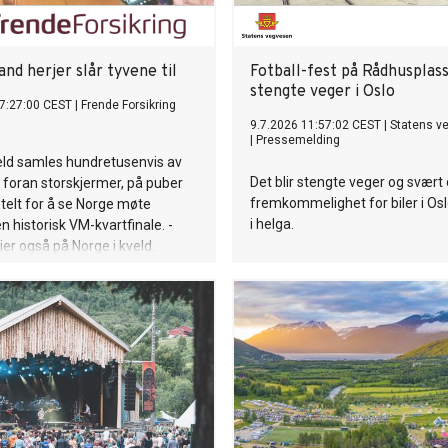
nd herjer slår tyvene til
Fotball-fest på Rådhusplass
stengte veger i Oslo
7:27:00 CEST
|
Frende Forsikring
9.7.2026 11:57:02 CEST
|
Statens v
|
Pressemelding
eld samles hundretusenvis av
Det blir stengte veger og svært 
foran storskjermer, på puber
fremkommelighet for biler i Os
 telt for å se Norge møte
i helga.
n historisk VM-kvartfinale. -
er også på Norge i kveld.