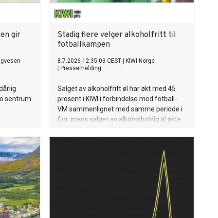
en gir
Stadig flere velger alkoholfritt til
fotballkampen
egvesen
8.7.2026 12:35:03 CEST
|
KIWI Norge
|
Pressemelding
dårlig
Salget av alkoholfritt øl har økt med 45
lo sentrum
prosent i KIWI i forbindelse med fotball-
VM sammenlignet med samme periode i
fjor, mens salget av alkoholholdig øl økte
med 12 prosent. Det betyr at veksten i
alkoholfritt øl var nær fire ganger så stor.