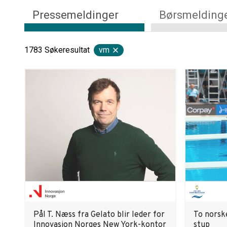
Pressemeldinger
Børsmelding
1783
Søkeresultat
vm
Pål T. Næss fra Gelato blir leder for
To norsk
Innovasjon Norges New York-kontor
stup