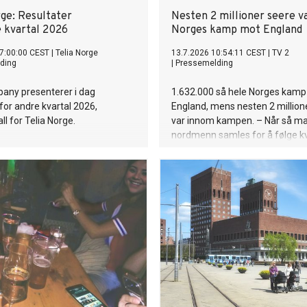
rge: Resultater
Nesten 2 millioner seere v
e kvartal 2026
Norges kamp mot England
7:00:00 CEST
|
Telia Norge
13.7.2026 10:54:11 CEST
|
TV 2
ding
|
Pressemelding
pany presenterer i dag
1.632.000 så hele Norges kam
 for andre kvartal 2026,
England, mens nesten 2 million
all for Telia Norge.
var innom kampen. – Når så m
nordmenn samles for å følge kv
midt på natten, viser det at vi f
trenger de store, felles leirbåle
2-sjef Olav T. Sandnes.