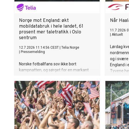
Norge mot England: økt
Når Haala
mobildatabruk i hele landet, 61
11.7.2026 0
prosent mer taletrafikk i Oslo
|
Aktuelt
sentrum
Lørdag kv
12.7.2026 11:14:56 CEST
|
Telia Norge
|
Pressemelding
nordmenn 
og i svære
Norske fotballfans sov ikke bort
England i e
kampnatten, og sørget for en markant
Tyvene hei
økning i bruk av mobildata under Norges
kvartfinalekamp mot England i Miami
lørdag kveld. Sammenlignet med forrige
lørdag økte datatrafikken med 26
prosent, mens SMS-trafikken økte med
hele 70 prosent. Økningen var spesielt
stor i Oslo sentrum.