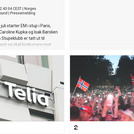
2:43:04 CEST
|
Norges
bund
|
Pressemelding
juli starter EM i stup i Paris,
 Caroline Kupka og Isak Børslien
Stupeklubb er tatt ut til
pet og skal konkurrere mot
ste utøvere. EM i stup
torsdag 6. august.