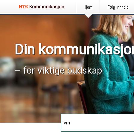
Hjem
Følg innhold
Din kommunikasjo
– for viktige budskap