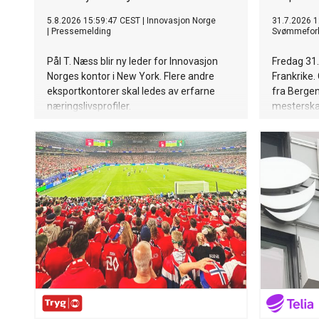
5.8.2026 15:59:47 CEST
|
Innovasjon Norge
31.7.2026 1
|
Pressemelding
Svømmefor
Pål T. Næss blir ny leder for Innovasjon
Fredag 31. 
Norges kontor i New York. Flere andre
Frankrike.
eksportkontorer skal ledes av erfarne
fra Bergen 
næringslivsprofiler.
mesterska
Europas be
avsluttes 