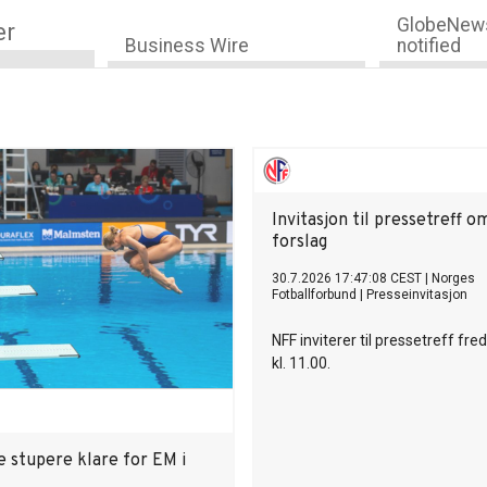
GlobeNews
er
Business Wire
notified
Invitasjon til pressetreff o
forslag
30.7.2026 17:47:08 CEST
|
Norges
Fotballforbund
|
Presseinvitasjon
NFF inviterer til pressetreff fred
kl. 11.00.
e stupere klare for EM i