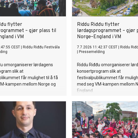
đu flytter
Riddu Riđđu flytter
ogrammet – gjør plass til
lørdagsprogrammet – gjør pl
gland i VM
Norge–England i VM
:47:55 CEST
|
Riddu Riđđu Festivála
7.7.2026 11:42:37 CEST
|
Riddu Riđđ
ding
|
Pressemelding
đu omorganiserer lørdagens
Riddu Riđđu omorganiserer lør
gram slik at
konsertprogram slik at
blikummet får mulighet til å få
festivalpublikummet får mulighe
VM-kampen mellom Norge og
med seg VM-kampen mellom N
England.