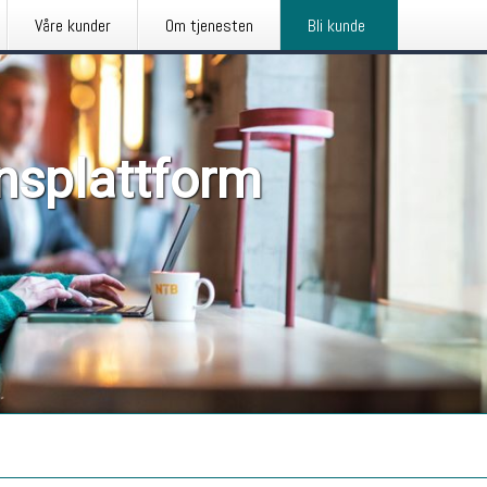
Våre kunder
Om tjenesten
Bli kunde
nsplattform