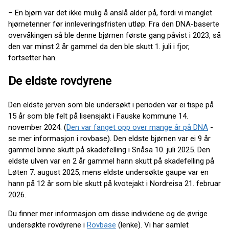
– En bjørn var det ikke mulig å anslå alder på, fordi vi manglet
hjørnetenner før innleveringsfristen utløp. Fra den DNA-baserte
overvåkingen så ble denne bjørnen første gang påvist i 2023, så
den var minst 2 år gammel da den ble skutt 1. juli i fjor,
fortsetter han.
De eldste rovdyrene
Den eldste jerven som ble undersøkt i perioden var ei tispe på
15 år som ble felt på lisensjakt i Fauske kommune 14.
november 2024. (
Den var fanget opp over mange år på DNA
-
se mer informasjon i rovbase). Den eldste bjørnen var ei 9 år
gammel binne skutt på skadefelling i Snåsa 10. juli 2025. Den
eldste ulven var en 2 år gammel hann skutt på skadefelling på
Løten 7. august 2025, mens eldste undersøkte gaupe var en
hann på 12 år som ble skutt på kvotejakt i Nordreisa 21. februar
2026.
Du finner mer informasjon om disse individene og de øvrige
undersøkte rovdyrene i
Rovbase
(lenke). Vi har samlet