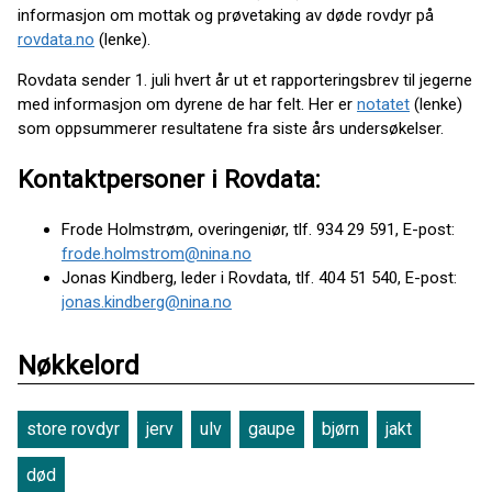
informasjon om mottak og prøvetaking av døde rovdyr på
rovdata.no
(lenke).
Rovdata sender 1. juli hvert år ut et rapporteringsbrev til jegerne
med informasjon om dyrene de har felt. Her er
notatet
(lenke)
som oppsummerer resultatene fra siste års undersøkelser.
Kontaktpersoner i Rovdata:
Frode Holmstrøm, overingeniør, tlf. 934 29 591, E-post:
frode.holmstrom@nina.no
Jonas Kindberg, leder i Rovdata, tlf. 404 51 540, E-post:
jonas.kindberg@nina.no
Nøkkelord
store rovdyr
jerv
ulv
gaupe
bjørn
jakt
død