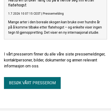
Naturen bruker lang tid på å hente seg inn etter
flatehogst
1.7.2026 10:07:15 CEST
|
Pressemelding
Mange arter i den boreale skogen kan bruke over hundre år
på å komme tilbake etter flatehogst – og enkelte viser ingen
tegn til gjenoppretting. Det viser en ny internasjonal studie.
I vårt presserom finner du alle våre siste pressemeldinger,
kontaktpersoner, bilder, dokumenter og annen relevant
informasjon om oss.
BESØK VÅRT PRESSEROM