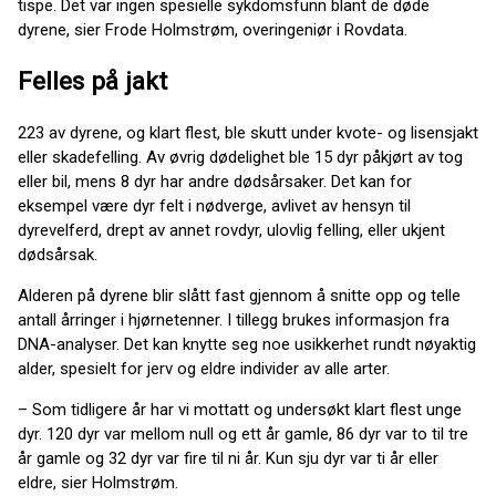
tispe. Det var ingen spesielle sykdomsfunn blant de døde
dyrene, sier Frode Holmstrøm, overingeniør i Rovdata.
Felles på jakt
223 av dyrene, og klart flest, ble skutt under kvote- og lisensjakt
eller skadefelling. Av øvrig dødelighet ble 15 dyr påkjørt av tog
eller bil, mens 8 dyr har andre dødsårsaker. Det kan for
eksempel være dyr felt i nødverge, avlivet av hensyn til
dyrevelferd, drept av annet rovdyr, ulovlig felling, eller ukjent
dødsårsak.
Alderen på dyrene blir slått fast gjennom å snitte opp og telle
antall årringer i hjørnetenner. I tillegg brukes informasjon fra
DNA-analyser. Det kan knytte seg noe usikkerhet rundt nøyaktig
alder, spesielt for jerv og eldre individer av alle arter.
– Som tidligere år har vi mottatt og undersøkt klart flest unge
dyr. 120 dyr var mellom null og ett år gamle, 86 dyr var to til tre
år gamle og 32 dyr var fire til ni år. Kun sju dyr var ti år eller
eldre, sier Holmstrøm.