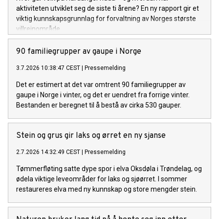
aktiviteten utviklet seg de siste ti årene? En ny rapport gir et
viktig kunnskapsgrunnlag for forvaltning av Norges største
villreinområde.
90 familiegrupper av gaupe i Norge
3.7.2026 10:38:47 CEST
|
Pressemelding
Det er estimert at det var omtrent 90 familiegrupper av
gaupe i Norge i vinter, og det er uendret fra forrige vinter.
Bestanden er beregnet til å bestå av cirka 530 gauper.
Stein og grus gir laks og ørret en ny sjanse
2.7.2026 14:32:49 CEST
|
Pressemelding
Tømmerfløting satte dype spor i elva Oksdøla i Trøndelag, og
ødela viktige leveområder for laks og sjøørret. I sommer
restaureres elva med ny kunnskap og store mengder stein.