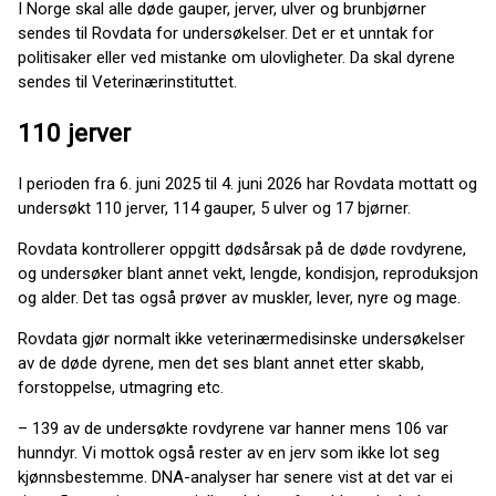
I Norge skal alle døde gauper, jerver, ulver og brunbjørner
sendes til Rovdata for undersøkelser. Det er et unntak for
politisaker eller ved mistanke om ulovligheter. Da skal dyrene
sendes til Veterinærinstituttet.
110 jerver
I perioden fra 6. juni 2025 til 4. juni 2026 har Rovdata mottatt og
undersøkt 110 jerver, 114 gauper, 5 ulver og 17 bjørner.
Rovdata kontrollerer oppgitt dødsårsak på de døde rovdyrene,
og undersøker blant annet vekt, lengde, kondisjon, reproduksjon
og alder. Det tas også prøver av muskler, lever, nyre og mage.
Rovdata gjør normalt ikke veterinærmedisinske undersøkelser
av de døde dyrene, men det ses blant annet etter skabb,
forstoppelse, utmagring etc.
– 139 av de undersøkte rovdyrene var hanner mens 106 var
hunndyr. Vi mottok også rester av en jerv som ikke lot seg
kjønnsbestemme. DNA-analyser har senere vist at det var ei