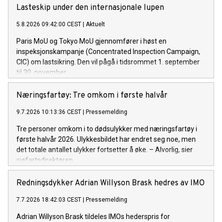
Lasteskip under den internasjonale lupen
5.8.2026 09:42:00 CEST
|
Aktuelt
Paris MoU og Tokyo MoU gjennomfører i høst en
inspeksjonskampanje (Concentrated Inspection Campaign,
CIC) om lastsikring. Den vil pågå i tidsrommet 1. september
til 30. november.
Næringsfartøy: Tre omkom i første halvår
9.7.2026 10:13:36 CEST
|
Pressemelding
Tre personer omkom i to dødsulykker med næringsfartøy i
første halvår 2026. Ulykkesbildet har endret seg noe, men
det totale antallet ulykker fortsetter å øke. – Alvorlig, sier
sjøfartsdirektøren.
Redningsdykker Adrian Willyson Brask hedres av IMO
7.7.2026 18:42:03 CEST
|
Pressemelding
Adrian Willyson Brask tildeles IMOs hederspris for