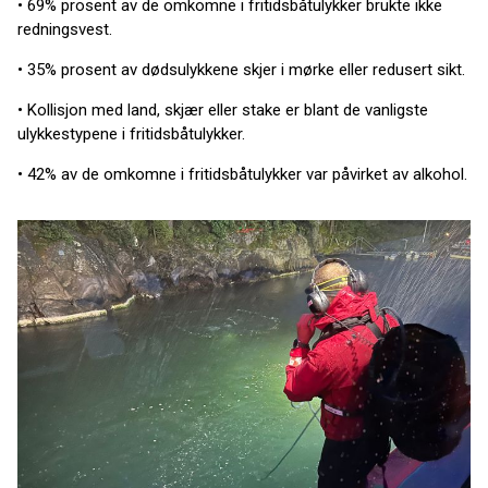
• 69% prosent av de omkomne i fritidsbåtulykker brukte ikke
redningsvest.
• 35% prosent av dødsulykkene skjer i mørke eller redusert sikt.
• Kollisjon med land, skjær eller stake er blant de vanligste
ulykkestypene i fritidsbåtulykker.
• 42% av de omkomne i fritidsbåtulykker var påvirket av alkohol.