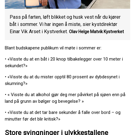
Pass på farten, løft blikket og husk vest når du kjører
båt i sommer. Vi har ingen å miste, sier kystdirektør
Einar Vik Arset i Kystverket.
Olav Helge Matvik Kystverket
Blant budskapene publikum vil møte i sommer er:
• «Visste du at en båt i 20 knop tilbakelegger over 10 meter i
sekundet?»
• «Visste du at du mister opptil 80 prosent av dybdesynet i
skumring?»
• « Visste du at alkohol gjør deg mer påvirket på sjøen enn på
land på grunn av bølger og bevegelse? »
• «Visste du at det tar bare sekunder å falle over bord – og
minutter før det blir kritisk?»
Store svingninger i ulykkestallene