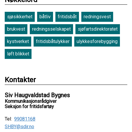
sjøsikkerhet
båtliv
fritidsbåt
redningsvest
brukvest
redningsselskapet
sjøfartsdirektoratet
kystverket
fritidsbåtulykker
ulykkesforebygging
løft blikket
Kontakter
Siv Haugvaldstad Bygnes
Kommunikasjonsrådgiver
Seksjon for fritidsfartøy
Tel:
99081168
SHBY@sdir.no