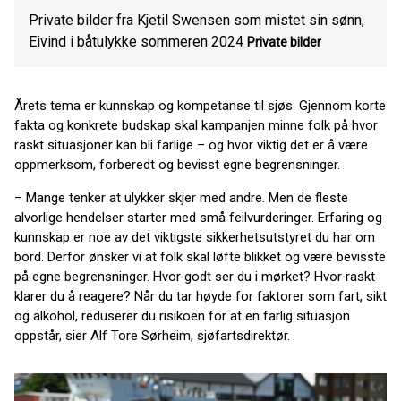
Private bilder fra Kjetil Swensen som mistet sin sønn,
Eivind i båtulykke sommeren 2024
Private bilder
Årets tema er kunnskap og kompetanse til sjøs. Gjennom korte
fakta og konkrete budskap skal kampanjen minne folk på hvor
raskt situasjoner kan bli farlige – og hvor viktig det er å være
oppmerksom, forberedt og bevisst egne begrensninger.
– Mange tenker at ulykker skjer med andre. Men de fleste
alvorlige hendelser starter med små feilvurderinger. Erfaring og
kunnskap er noe av det viktigste sikkerhetsutstyret du har om
bord. Derfor ønsker vi at folk skal løfte blikket og være bevisste
på egne begrensninger. Hvor godt ser du i mørket? Hvor raskt
klarer du å reagere? Når du tar høyde for faktorer som fart, sikt
og alkohol, reduserer du risikoen for at en farlig situasjon
oppstår, sier Alf Tore Sørheim, sjøfartsdirektør.