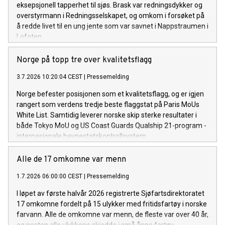
eksepsjonell tapperhet til sjøs. Brask var redningsdykker og
overstyrmann i Redningsselskapet, og omkom i forsøket på
å redde livet til en ung jente som var savnet i Nappstraumen i
Lofoten.
Norge på topp tre over kvalitetsflagg
3.7.2026 10:20:04 CEST
|
Pressemelding
Norge befester posisjonen som et kvalitetsflagg, og er igjen
rangert som verdens tredje beste flaggstat på Paris MoUs
White List. Samtidig leverer norske skip sterke resultater i
både Tokyo MoU og US Coast Guards Qualship 21-program -
internasjonale havnestatskontrollsystem.
Alle de 17 omkomne var menn
1.7.2026 06:00:00 CEST
|
Pressemelding
I løpet av første halvår 2026 registrerte Sjøfartsdirektoratet
17 omkomne fordelt på 15 ulykker med fritidsfartøy i norske
farvann. Alle de omkomne var menn, de fleste var over 40 år,
og nesten alle ulykkene skjedde i små åpne fartøy.