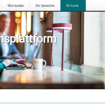
Våre kunder
Om tjenesten
Bli kunde
nsplattform