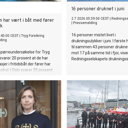
16 personer druknet i juni
2.7.2026 05:59:00 CEST
|
Redningss
m har vært i båt med fører
|
Pressemelding
kk
16 personer mistet livet i
:45:00 CEST
|
Tryg Forsikring
ding
drukningsulykker i juni. I første 
til sammen 43 personer druknet
 spørreundersøkelse for Tryg
mot 17 på samme tid i fjor, vise
 svarer 20 prosent at de har
Redningsselskapets drukningsst
jer i fritidsbåt der fører har
kohol. I Oslo svarer 25 prosent
r hele 35 prosent. Samtidig øker
allene.