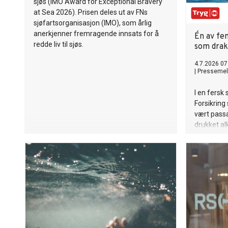
sjøs (IMO Award for Exceptional Bravery
at Sea 2026). Prisen deles ut av FNs
sjøfartsorganisasjon (IMO), som årlig
anerkjenner fremragende innsats for å
Én av fe
redde liv til sjøs.
som dra
4.7.2026 07
|
Pressemel
I en fersk
Forsikring
vært passas
drukket al
ja, i Agde
drukningst