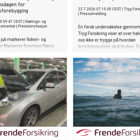
nsdagen for
22.7.2026 07:15:00 CEST
|
Tryg Fors
sforebygging
|
Pressemelding
0:59:47 CEST
|
Nærings- og
rtementet
|
Presseinvitasjon
En fersk undersøkelse gjennom
Tryg Forsikring viser at over ha
juli markerer fiskeri- og
oss ikke er trygge på hvordan
er Marianne Sivertsen Næss
livredningsutstyr skal brukes. 
nsdag for forebygging av
øker drukningstallene betraktel
 Skarsvåg, verdens nordligste
sammenlignet med fjoråret.