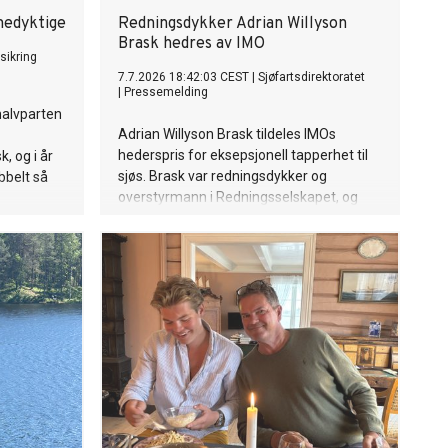
medyktige
Redningsdykker Adrian Willyson
Brask hedres av IMO
sikring
7.7.2026 18:42:03 CEST
|
Sjøfartsdirektoratet
|
Pressemelding
halvparten
Adrian Willyson Brask tildeles IMOs
hederspris for eksepsjonell tapperhet til
, og i år
sjøs. Brask var redningsdykker og
bbelt så
overstyrmann i Redningsselskapet, og
omkom i forsøket på å redde livet til en
ung jente som var savnet i Nappstraumen
i Lofoten.