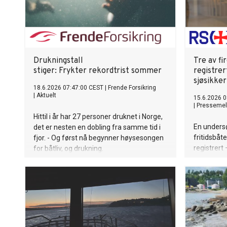
Drukningstall
Tre av fi
stiger: Frykter rekordtrist sommer
registrer
sjøsikke
18.6.2026 07:47:00 CEST
|
Frende Forsikring
|
Aktuelt
15.6.2026 0
|
Pressemel
Hittil i år har 27 personer druknet i Norge,
En undersø
det er nesten en dobling fra samme tid i
fritidsbåt
fjor. - Og først nå begynner høysesongen
registrert 
for båtliv, og drukning.
den. I prak
i Norge re
Redningss