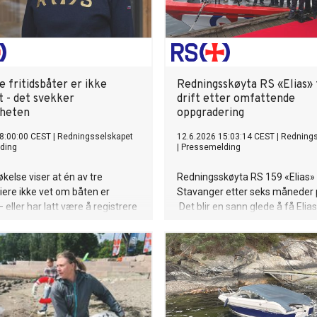
re fritidsbåter er ikke
Redningsskøyta RS «Elias» t
t - det svekker
drift etter omfattende
rheten
oppgradering
8:00:00 CEST
|
Redningsselskapet
12.6.2026 15:03:14 CEST
|
Rednings
ding
|
Pressemelding
kelse viser at én av tre
Redningsskøyta RS 159 «Elias» e
eiere ikke vet om båten er
Stavanger etter seks måneder p
– eller har latt være å registrere
Det blir en sann glede å få Elias 
sis er bare én av fire fritidsbåter
operativ tjeneste her i Rogaland
gistrert. Det bekymrer
operativ leder i RSRK Stavange
elskapet.
Olav Gåsøy.