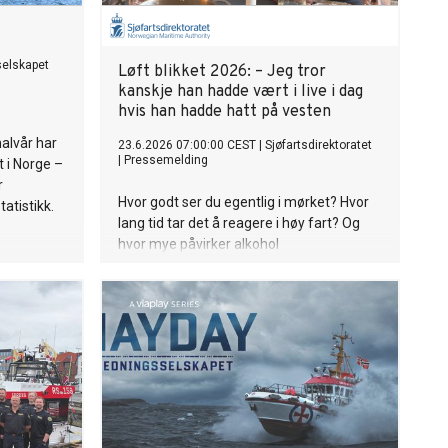
elskapet
Løft blikket 2026: – Jeg tror
kanskje han hadde vært i live i dag
hvis han hadde hatt på vesten
halvår har
23.6.2026 07:00:00 CEST
|
Sjøfartsdirektoratet
|
Pressemelding
 i Norge –
r
Hvor godt ser du egentlig i mørket? Hvor
atistikk.
lang tid tar det å reagere i høy fart? Og
hvor mye påvirker alkohol
vurderingsevnen på sjøen? Det er
spørsmål Redningsselskapet, Kystverket
og Sjøfartsdirektoratet ønsker at norske
båtførere skal reflektere over gjennom
årets Løft blikket-kampanje.