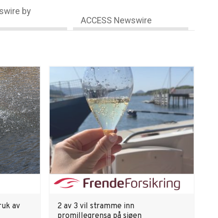
wire by
ACCESS Newswire
ruk av
2 av 3 vil stramme inn
promillegrensa på sjøen