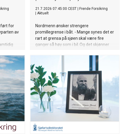
ikring
21.7.2026 07:45:00 CEST
|
Frende Forsikring
|
Aktuelt
ført for
Nordmenn ønsker strengere
lvparten av
promillegrense i båt. - Mange synes det er
rart at grensa på sjøen skal være fire
Samtidig
ganger så høy som i bil. Og det skjønner
ig i 2026
jeg godt.