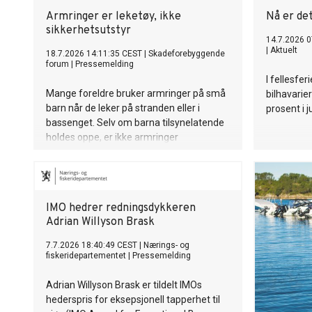
Armringer er leketøy, ikke
Nå er det
sikkerhetsutstyr
14.7.2026 0
|
Aktuelt
18.7.2026 14:11:35 CEST
|
Skadeforebyggende
forum
|
Pressemelding
I fellesfer
Mange foreldre bruker armringer på små
bilhavarier
barn når de leker på stranden eller i
prosent i ju
bassenget. Selv om barna tilsynelatende
holdes oppe, er ikke armringer
sikkerhetsutstyr og kan gi en farlig, falsk
trygghet.
IMO hedrer redningsdykkeren
Adrian Willyson Brask
7.7.2026 18:40:49 CEST
|
Nærings- og
fiskeridepartementet
|
Pressemelding
Adrian Willyson Brask er tildelt IMOs
hederspris for eksepsjonell tapperhet til