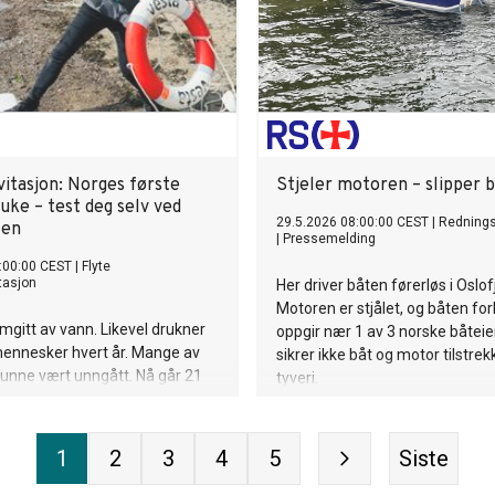
vitasjon: Norges første
Stjeler motoren – slipper 
uke – test deg selv ved
29.5.2026 08:00:00 CEST
|
Rednings
ten
|
Pressemelding
:00:00 CEST
|
Flyte
tasjon
Her driver båten førerløs i Oslof
Motoren er stjålet, og båten forl
mgitt av vann. Likevel drukner
oppgir nær 1 av 3 norske båteie
mennesker hvert år. Mange av
sikrer ikke båt og motor tilstrek
unne vært unngått. Nå går 21
tyveri.
joner sammen for å lansere
rste nasjonale Vannvettuke.
1
2
3
4
5
Siste