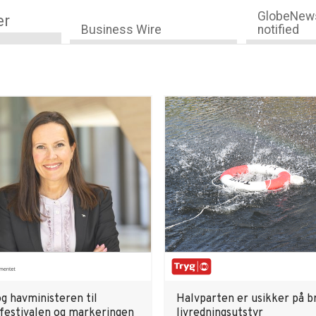
GlobeNews
er
Business Wire
notified
og havministeren til
Halvparten er usikker på b
festivalen og markeringen
livredningsutstyr