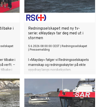
ilbake i
Redningsselskapet med ny tv-
serie: «Mayday» tar deg med ut i
stormen
selskapet
5.6.2026 08:00:00 CEST
|
Redningsselskapet
|
Pressemelding
r tilbake i
I «Mayday» følger vi Redningsselskapets
å verft. –
mannskap og redningsskøyter på ekte
tilbake i
oppdrag langs norskekysten.
, sier
r, Bengt