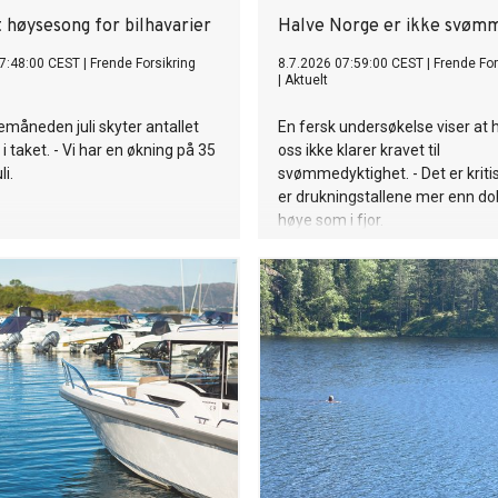
 høysesong for bilhavarier
Halve Norge er ikke svøm
7:48:00 CEST
|
Frende Forsikring
8.7.2026 07:59:00 CEST
|
Frende For
|
Aktuelt
iemåneden juli skyter antallet
En fersk undersøkelse viser at 
 i taket. - Vi har en økning på 35
oss ikke klarer kravet til
li.
svømmedyktighet. - Det er kritisk
er drukningstallene mer enn do
høye som i fjor.