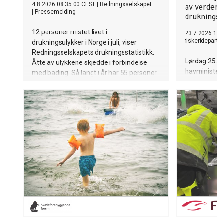
4.8.2026 08:35:00 CEST
|
Redningsselskapet
av verde
|
Pressemelding
drukning
12 personer mistet livet i
23.7.2026 1
fiskeridepa
drukningsulykker i Norge i juli, viser
Redningsselskapets drukningsstatistikk.
Lørdag 25. 
Åtte av ulykkene skjedde i forbindelse
havminist
med bading. Så langt i år har 55 personer
FNs verde
druknet, noe som er seks flere enn i hele
drukning i
2025.
fiskevær.