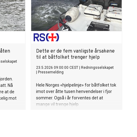
båten
Dette er de fem vanligste årsakene
til at båtfolket trenger hjelp
selskapet
23.5.2026 09:00:00 CEST
|
Redningsselskapet
|
Pressemelding
jorden.
Hele Norges «hjelpelinje» for båtfolket tok
att. Nå
imot over åtte tusen henvendelser i fjor
re at de
sommer. Også i år forventes det at
kelig mot
mange vil trenge hjelp
fra Redningsselskapets
assistansetelefon 02016. Motorstopp og
batteriproblemer topper listen.