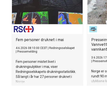
Fem personer druknet i mai
Pressein
Vannvett
4.6.2026 08:10:00 CEST
|
Redningsselskapet
vannkan
|
Pressemelding
3.6.2026 17
|
Presseinvi
Fem personer mistet livet i
drukningsulykker i mai, viser
Norge er o
Redningsselskapets drukningsstatistikk.
rundt 90 
Så langt i år har 27 personer druknet i
ulykkene k
Norge.
organisas
Norges fø