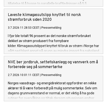
tillatelse til å bygge to parallelle kraftledninger på 5,5
kilometer, for å knytte stasjonen til Herum
transformatorstasjon.
Laveste klimagassutslipp knyttet til norsk
strømforbruk siden 2020
3.7.2026 11:28:53 CEST
|
Pressemelding
I fjor ble totalt 96 prosent av det norske strømforbruket
dekket av strøm produsert fra fornybare
kilder. Klimagassutslippet knyttet til bruk av strøm i Norge har
gått ned blant annet på grunn av mindre import fra naboland
med høyere andel kraftproduksjon med klimautslipp. Det
viser NVEs klimadeklarasjon for fysisk levert strøm i 2025.
NVE ber jordbruk, settefiskanlegg og vannverk om å
forberede seg på sommertørke
2.7.2026 10:01:11 CEST
|
Pressemelding
Norges vassdrags- og energidirektorat oppfordrer en rekke
aktører til å være forberedt på mulig sommertørke. Selv om
dagens grunnvannstand er normal, er det viktig å ha gode
rutiner for overvåking og tiltak dersom situasjonen endrer
seg gjennom sommeren.