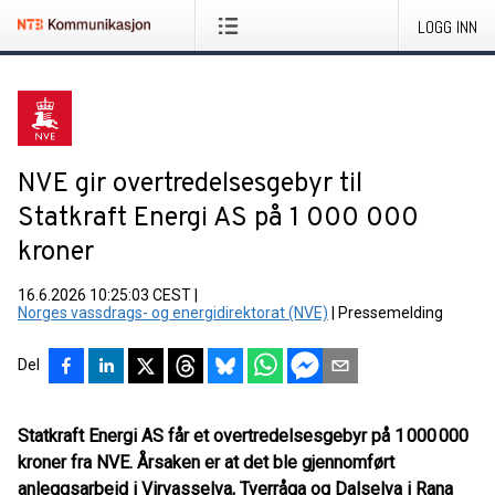
LOGG INN
NVE gir overtredelsesgebyr til
Statkraft Energi AS på 1 000 000
kroner
16.6.2026 10:25:03 CEST
|
Norges vassdrags- og energidirektorat (NVE)
|
Pressemelding
Del
Statkraft Energi AS får et overtredelsesgebyr på 1 000 000
kroner fra NVE. Årsaken er at det ble gjennomført
anleggsarbeid i Virvasselva, Tverråga og Dalselva i Rana