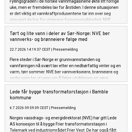
Fyllingsgraden i de norske vannmagasinene økte litt forrige
uke, men er fremdeles lav for årstiden. I denne situasjonen
er det viktig at vannkraftprodusentene tar inn over seg
ansvaret de har for vinterens forsyningssikkerhet. NVE
følger utviklingen av kraftsituasjonen, i tett dialog med
Statnett. Om nødvendig vil NVE innføre en
Tørt og lite vann i deler av Sør-Norge: NVE ber
rapporteringsordning for kraftprodusentene.
vannverks- og brønneiere følge med
22.7.2026 14:19:37 CEST
|
Pressemelding
Flere steder i Sør-Norge er grunnvannstanden og
vannføringen nå svært lav etter en nedbørfattig vinter og en
varm, tørr sommer. NVE ber vannverkseiere, brønneiere og
andre som tar ut vann om å følge utviklingen og være
forberedt på å gjøre vannbesparende tiltak om det ikke
kommer mye regn de neste ukene.
Lede får bygge transformatorstasjon i Bamble
kommune
6.7.2026 09:59:09 CEST
|
Pressemelding
Norges vassdrags- og energidirektorat (NVE) har gitt Lede
AS konsesjon til å bygge Frier transformatorstasjon i
Telemark ved industriområdet Frier Vest. De har også fått