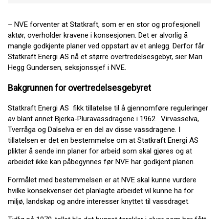
– NVE forventer at Statkraft, som er en stor og profesjonell
aktør, overholder kravene i konsesjonen. Det er alvorlig å
mangle godkjente planer ved oppstart av et anlegg. Derfor får
Statkraft Energi AS nå et større overtredelsesgebyr, sier Mari
Hegg Gundersen, seksjonssjef i NVE.
Bakgrunnen for overtredelsesgebyret
Statkraft Energi AS fikk tillatelse til å gjennomføre reguleringer
av blant annet Bjerka-Pluravassdragene i 1962. Virvasselva,
Tverråga og Dalselva er en del av disse vassdragene. I
tillatelsen er det en bestemmelse om at Statkraft Energi AS
plikter å sende inn planer for arbeid som skal gjøres og at
arbeidet ikke kan påbegynnes før NVE har godkjent planen.
Formålet med bestemmelsen er at NVE skal kunne vurdere
hvilke konsekvenser det planlagte arbeidet vil kunne ha for
miljø, landskap og andre interesser knyttet til vassdraget.