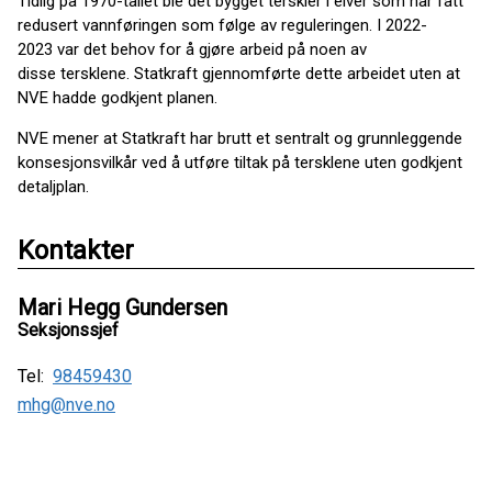
Tidlig på 1970-tallet ble det bygget terskler i elver som har fått
redusert vannføringen som følge av reguleringen. I 2022-
2023 var det behov for å gjøre arbeid på noen av
disse tersklene. Statkraft gjennomførte dette arbeidet uten at
NVE hadde godkjent planen.
NVE mener at Statkraft har brutt et sentralt og grunnleggende
konsesjonsvilkår ved å utføre tiltak på tersklene uten godkjent
detaljplan.
Kontakter
Mari Hegg Gundersen
Seksjonssjef
Tel:
98459430
mhg@nve.no