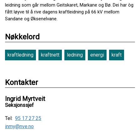
leidning som går mellom Geitskaret, Markane og Bø. Dei har òg
fått løyve til å rive dagens kraftleidning på 66 kV mellom
Sandane og Øksenelvane.
Nøkkelord
kraftledning
kraftnett
ledning
energi
kraft
Kontakter
Ingrid Myrtveit
Seksjonssjef
Tel:
95 17 27 25
inmy@nve.no