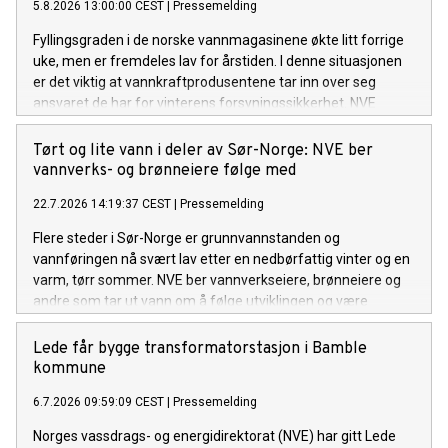
5.8.2026 13:00:00 CEST
|
Pressemelding
Fyllingsgraden i de norske vannmagasinene økte litt forrige
uke, men er fremdeles lav for årstiden. I denne situasjonen
er det viktig at vannkraftprodusentene tar inn over seg
ansvaret de har for vinterens forsyningssikkerhet. NVE
følger utviklingen av kraftsituasjonen, i tett dialog med
Statnett. Om nødvendig vil NVE innføre en
Tørt og lite vann i deler av Sør-Norge: NVE ber
rapporteringsordning for kraftprodusentene.
vannverks- og brønneiere følge med
22.7.2026 14:19:37 CEST
|
Pressemelding
Flere steder i Sør-Norge er grunnvannstanden og
vannføringen nå svært lav etter en nedbørfattig vinter og en
varm, tørr sommer. NVE ber vannverkseiere, brønneiere og
andre som tar ut vann om å følge utviklingen og være
forberedt på å gjøre vannbesparende tiltak om det ikke
kommer mye regn de neste ukene.
Lede får bygge transformatorstasjon i Bamble
kommune
6.7.2026 09:59:09 CEST
|
Pressemelding
Norges vassdrags- og energidirektorat (NVE) har gitt Lede