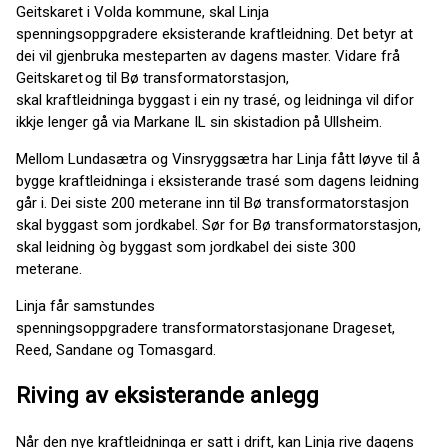
Geitskaret i Volda kommune, skal Linja
spenningsoppgradere eksisterande kraftleidning. Det betyr at
dei vil gjenbruka mesteparten av dagens master. Vidare frå
Geitskaret og til Bø transformatorstasjon,
skal kraftleidninga byggast i ein ny trasé, og leidninga vil difor
ikkje lenger gå via Markane IL sin skistadion på Ullsheim.
Mellom Lundasætra og Vinsryggsætra har Linja fått løyve til å
bygge kraftleidninga i eksisterande trasé som dagens leidning
går i. Dei siste 200 meterane inn til Bø transformatorstasjon
skal byggast som jordkabel. Sør for Bø transformatorstasjon,
skal leidning òg byggast som jordkabel dei siste 300
meterane.
Linja får samstundes
spenningsoppgradere transformatorstasjonane Drageset,
Reed, Sandane og Tomasgard.
Riving av eksisterande anlegg
Når den nye kraftleidninga er satt i drift, kan Linja rive dagens