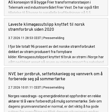
AS konsesjon til å bygge Frier transformatorstasjon i
Telemark ved industriområdet Frier Vest. De har også fått
tillatelse til å bygge to parallelle kraftledninger på 5,5
kilometer, for å knytte stasjonen til Herum
transformatorstasjon.
Laveste klimagassutslipp knyttet til norsk
strømforbruk siden 2020
3.7.2026 11:28:53 CEST
|
Pressemelding
I fjor ble totalt 96 prosent av det norske strømforbruket
dekket av strøm produsert fra fornybare
kilder. Klimagassutslippet knyttet til bruk av strøm i Norge har
gått ned blant annet på grunn av mindre import fra naboland
med høyere andel kraftproduksjon med klimautslipp. Det
viser NVEs klimadeklarasjon for fysisk levert strøm i 2025.
NVE ber jordbruk, settefiskanlegg og vannverk om å
forberede seg på sommertørke
2.7.2026 10:01:11 CEST
|
Pressemelding
Norges vassdrags- og energidirektorat oppfordrer en rekke
aktører til å være forberedt på mulig sommertørke. Selv om
dagens grunnvannstand er normal, er det viktig å ha gode
rutiner for overvåking og tiltak dersom situasjonen endrer