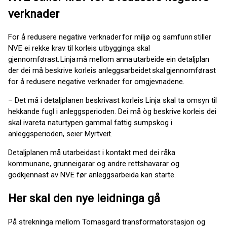
verknader
For å redusere negative verknader for miljø og samfunn stiller
NVE ei rekke krav til korleis utbygginga skal
gjennomførast. Linja må mellom anna utarbeide ein detaljplan
der dei må beskrive korleis anleggsarbeidet skal gjennomførast
for å redusere negative verknader for omgjevnadene.
– Det må i detaljplanen beskrivast korleis Linja skal ta omsyn til
hekkande fugl i anleggsperioden. Dei må òg beskrive korleis dei
skal ivareta naturtypen gammal fattig sumpskog i
anleggsperioden, seier Myrtveit.
Detaljplanen må utarbeidast i kontakt med dei råka
kommunane, grunneigarar og andre rettshavarar og
godkjennast av NVE før anleggsarbeida kan starte.
Her skal den nye leidninga gå
På strekninga mellom Tomasgard transformatorstasjon og