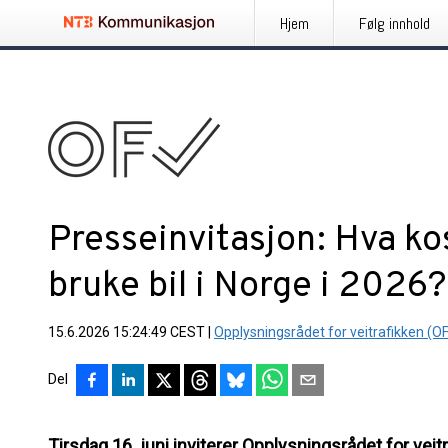
Hjem
Følg innhold
Presseinvitasjon: Hva kos
bruke bil i Norge i 2026?
15.6.2026 15:24:49 CEST
|
Opplysningsrådet for veitrafikken (O
Del
Tirsdag 16. juni inviterer Opplysningsrådet for veitr