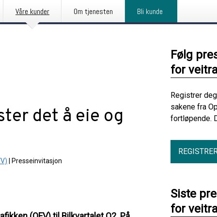
Våre kunder
Om tjenesten
Bli kunde
Følg pre
for veitr
Registrer deg
sakene fra Op
ter det å eie og
fortløpende. 
REGISTRE
FV)
|
Presseinvitasjon
Siste pr
for veitr
afikken (OFV) til Bilkvartalet Q2. På