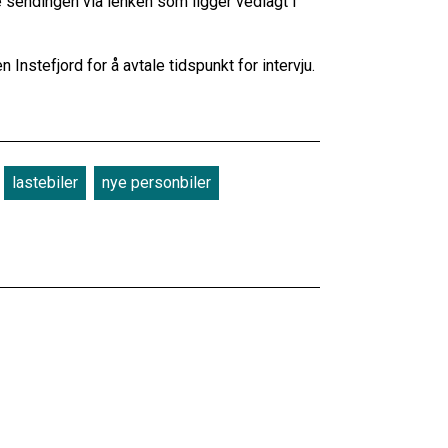
e sendingen via lenken som ligger vedlagt i
nstefjord for å avtale tidspunkt for intervju.
lastebiler
nye personbiler