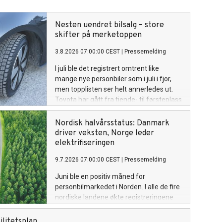
Nesten uendret bilsalg – store
skifter på merketoppen
3.8.2026 07:00:00 CEST
|
Pressemelding
I juli ble det registrert omtrent like
mange nye personbiler som i juli i fjor,
men topplisten ser helt annerledes ut.
Toyota har gått fra tiende- til førsteplass
og Xpeng fra trettende- til tredjeplass,
mens flere av fjorårets største merker
Nordisk halvårsstatus: Danmark
har falt tilbake.
driver veksten, Norge leder
elektrifiseringen
9.7.2026 07:00:00 CEST
|
Pressemelding
Juni ble en positiv måned for
personbilmarkedet i Norden. I alle de fire
nordiske landene økte registreringene
av nye personbiler sammenlignet med
juni i fjor. Samlet ble det registrert 77
litetsplan