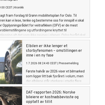
609 nye personbiler i Norge, Danmark,
9:00 CEST
|
Kronikk
Sverige og Finland.
agt fram forslag til Grønn mobilitetsplan for Oslo. Til
n kan vi lese, tenke og bestemme oss for innspill vi skal
or Opplysningsrådet for veitrafikken (OFV) er de mest
oblemstillingene og utfordringene knyttet til
nlegging alt det som ikke nevnes i planen. Oslos byråd skal
 de mangler ikke ambisjoner når det gjelder framtidens
tem i byen. Flere byer og kommuner kan lære av politiske
Elbilen er ikke lenger et
il byliv, arbeidsreiser og bylogistikk samtidig. Og selvsagt
storbyfenomen – omstillingen er
ne planen løse alle utfordringer, men for OFV blir noen
inne i en ny fase
nger særlig synlige. For det mest interessante med mobilitet
1.7.2026 08:24:43 CEST
|
Pressemelding
t som planen ikke sier noe om.
Første halvår av 2026 viser et bilmarked
som ligger litt bak fjoråret i volum, men
der elbilene står sterkere i stadig flere
deler av markedet. Nybilsalget er nesten
helelektrisk, bestanden har passert én
DAT-rapporten 2026: Norske
million elektriske personbiler,
bileiere er kostnadsbevisste og
bruktmarkedet får flere elbiler og
opptatt av tillit