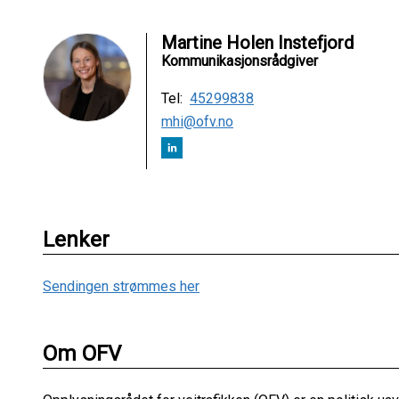
Martine Holen Instefjord
Kommunikasjonsrådgiver
Tel:
45299838
mhi@ofv.no
Lenker
Sendingen strømmes her
Om OFV