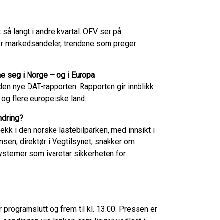
så langt i andre kvartal. OFV ser på
ner markedsandeler, trendene som preger
ne seg i Norge – og i Europa
den nye DAT-rapporten. Rapporten gir innblikk
 og flere europeiske land.
ndring?
kk i den norske lastebilparken, med innsikt i
sen, direktør i Vegtilsynet, snakker om
systemer som ivaretar sikkerheten for
er programslutt og frem til kl. 13.00. Pressen er