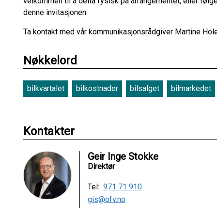
velkommen til å delta fysisk på arrangementet, eller følg
denne invitasjonen.
Ta kontakt med vår kommunikasjonsrådgiver Martine Holen I
Nøkkelord
bilkvartalet
bilkostnader
bilsalget
bilmarkedet
Kontakter
Geir Inge Stokke
Direktør
Tel:
971 71 910
gis@ofv.no