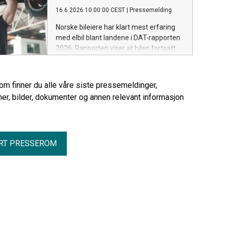
varebilmarkedet tar nye elektriske steg.
16.6.2026 10:00:00 CEST
|
Pressemelding
Juni-tallene bekrefter også at elbilen er
blitt førstevalget langt utenfor
Norske bileiere har klart mest erfaring
storbyene.
med elbil blant landene i DAT-rapporten
2026. Rapporten viser at bilen fortsatt
står svært sterkt i Norge, og at
kostnader, verksted og tillit blir stadig
viktigere for bileierne.
rom finner du alle våre siste pressemeldinger,
er, bilder, dokumenter og annen relevant informasjon
RT PRESSEROM