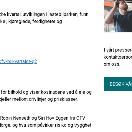
re kvartal, utviklingen i lastebilparken, funn
l, kjøreglede, ferdigheter og
I vårt presse
kontaktperson
fv-bilkvartalet-q2
om oss.
BESØK VÅ
e for bilhold og viser kostnadene ved å eie og
jeller mellom drivlinjer og prisklasser.
, Robin Nenseth og Siri Hov Eggen fra OFV
orge, og hva som påvirker risiko og trygghet