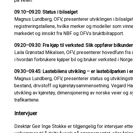
på veien.
09.10–09.20: Status i bilsalget
Magnus Lundberg, OFV, presenterer utviklingen i bilsalget 
registreringstallene, hvilke merker og modeller som vin
markedet og innsikt fra NBF og OFVs bruktbilrapport.
09.20–09.30: Fra kjøp til verksted: Slik oppfører bilkunde
Laila Grønstad Mikalsen, OFV, presenterer hovedfunn fra 
i hvordan forbrukere kjøper bil og bruker verksted i Norge
09.30–09.45: Lastebilens utvikling – er lastebilparken i e
Magnus Lundberg, OFV, presenterer status og utviklingstre
bestand, drivstoff og kjøretøysammensetning. Vegard Han
utvikling av kjøretøy, dimensjonering av norske veier og 
trafikantene.
Intervjuer
Direktør Geir Inge Stokke er tilgjengelig for intervjuer ett