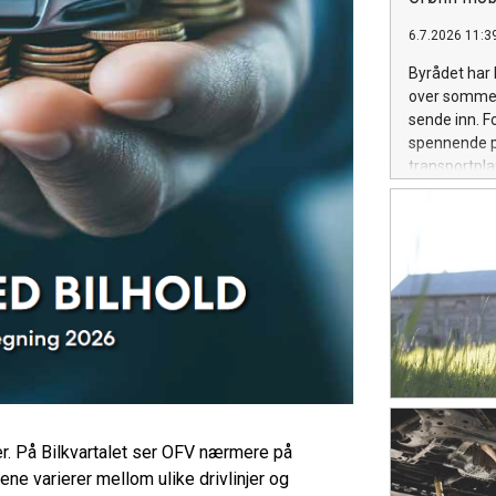
6.7.2026 11:3
Byrådet har l
over sommere
sende inn. F
spennende pr
transportpla
ha en ting –
transportsys
mål om å få t
kan ikke den
prioritereri
i Oslo er de
r. På Bilkvartalet ser OFV nærmere på
ene varierer mellom ulike drivlinjer og