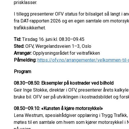
prisklasser.
I tillegg presenterer OFV status for bilsalget så langt i and
fra DAT-rapporten 2026 og en egen samtale om motorsykke
trafikksikkerhet.
Tid:
Tirsdag 16. juni kl. 08.30–09.45
Sted:
OFV, Wergelandsveien 1–3, Oslo
Arrangør:
Opplysningsrådet for veitrafikken
Påmelding:
https://ofv.no/arrangementer/velkommen-til-o
Program
08.30–08.50: Eksempler på kostnader ved bilhold
Geir Inge Stokke, direktør i OFV, presenterer årets kalkyl
bruke bil. OFV ser på utviklingen i kostnadsbildet og forsk
08.50–09.10: «Kunsten å kjøre motorsykkel»
Lena Westrum, spesialrådgiver opplæring i Trygg Trafikk
møtes til en samtale om hvem som kjører motorsykkel i N