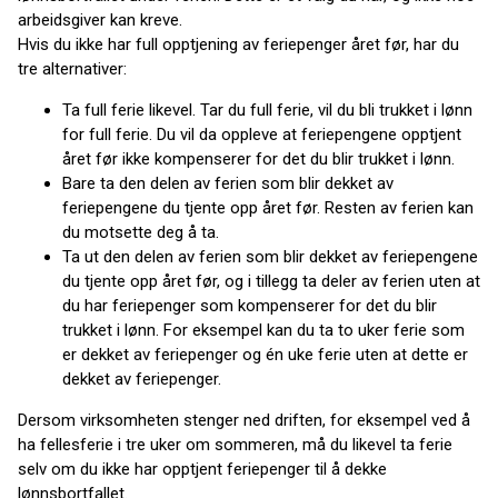
arbeidsgiver kan kreve.
Hvis du ikke har full opptjening av feriepenger året før, har du
tre alternativer:
Ta full ferie likevel. Tar du full ferie, vil du bli trukket i lønn
for full ferie. Du vil da oppleve at feriepengene opptjent
året før ikke kompenserer for det du blir trukket i lønn.
Bare ta den delen av ferien som blir dekket av
feriepengene du tjente opp året før. Resten av ferien kan
du motsette deg å ta.
Ta ut den delen av ferien som blir dekket av feriepengene
du tjente opp året før, og i tillegg ta deler av ferien uten at
du har feriepenger som kompenserer for det du blir
trukket i lønn. For eksempel kan du ta to uker ferie som
er dekket av feriepenger og én uke ferie uten at dette er
dekket av feriepenger.
Dersom virksomheten stenger ned driften, for eksempel ved å
ha fellesferie i tre uker om sommeren, må du likevel ta ferie
selv om du ikke har opptjent feriepenger til å dekke
lønnsbortfallet.