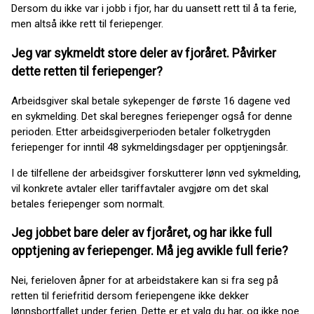
Dersom du ikke var i jobb i fjor, har du uansett rett til å ta ferie,
men altså ikke rett til feriepenger.
Jeg var sykmeldt store deler av fjoråret. Påvirker
dette retten til feriepenger?
Arbeidsgiver skal betale sykepenger de første 16 dagene ved
en sykmelding. Det skal beregnes feriepenger også for denne
perioden. Etter arbeidsgiverperioden betaler folketrygden
feriepenger for inntil 48 sykmeldingsdager per opptjeningsår.
I de tilfellene der arbeidsgiver forskutterer lønn ved sykmelding,
vil konkrete avtaler eller tariffavtaler avgjøre om det skal
betales feriepenger som normalt.
Jeg jobbet bare deler av fjoråret, og har ikke full
opptjening av feriepenger. Må jeg avvikle full ferie?
Nei, ferieloven åpner for at arbeidstakere kan si fra seg på
retten til feriefritid dersom feriepengene ikke dekker
lønnsbortfallet under ferien. Dette er et valg du har, og ikke noe