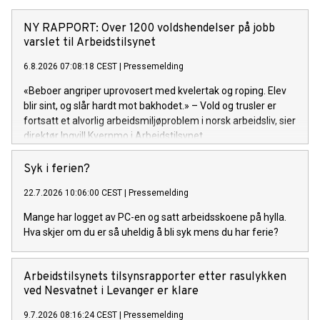
NY RAPPORT: Over 1200 voldshendelser på jobb
varslet til Arbeidstilsynet
6.8.2026 07:08:18 CEST
|
Pressemelding
«Beboer angriper uprovosert med kvelertak og roping. Elev
blir sint, og slår hardt mot bakhodet.» – Vold og trusler er
fortsatt et alvorlig arbeidsmiljøproblem i norsk arbeidsliv, sier
direktør Ingvill Kvernmo i Arbeidstilsynet.
Syk i ferien?
22.7.2026 10:06:00 CEST
|
Pressemelding
Mange har logget av PC-en og satt arbeidsskoene på hylla.
Hva skjer om du er så uheldig å bli syk mens du har ferie?
Arbeidstilsynets tilsynsrapporter etter rasulykken
ved Nesvatnet i Levanger er klare
9.7.2026 08:16:24 CEST
|
Pressemelding