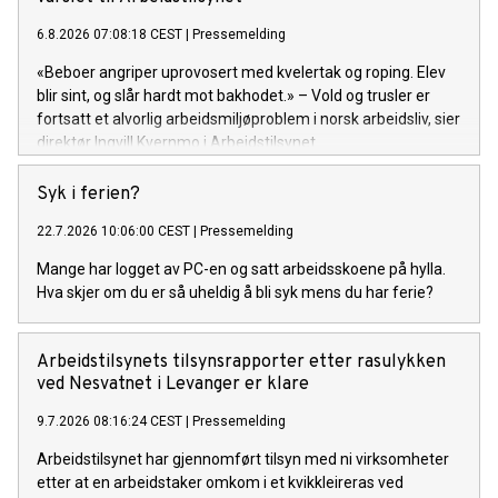
6.8.2026 07:08:18 CEST
|
Pressemelding
«Beboer angriper uprovosert med kvelertak og roping. Elev
blir sint, og slår hardt mot bakhodet.» – Vold og trusler er
fortsatt et alvorlig arbeidsmiljøproblem i norsk arbeidsliv, sier
direktør Ingvill Kvernmo i Arbeidstilsynet.
Syk i ferien?
22.7.2026 10:06:00 CEST
|
Pressemelding
Mange har logget av PC-en og satt arbeidsskoene på hylla.
Hva skjer om du er så uheldig å bli syk mens du har ferie?
Arbeidstilsynets tilsynsrapporter etter rasulykken
ved Nesvatnet i Levanger er klare
9.7.2026 08:16:24 CEST
|
Pressemelding
Arbeidstilsynet har gjennomført tilsyn med ni virksomheter
etter at en arbeidstaker omkom i et kvikkleireras ved