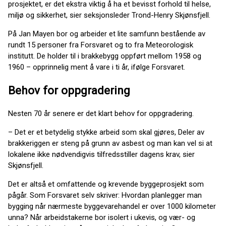
prosjektet, er det ekstra viktig å ha et bevisst forhold til helse,
miljø og sikkerhet, sier seksjonsleder Trond-Henry Skjønsfjell.
På Jan Mayen bor og arbeider et lite samfunn bestående av
rundt 15 personer fra Forsvaret og to fra Meteorologisk
institutt. De holder til i brakkebygg oppført mellom 1958 og
1960 – opprinnelig ment å vare i ti år, ifølge Forsvaret.
Behov for oppgradering
Nesten 70 år senere er det klart behov for oppgradering.
– Det er et betydelig stykke arbeid som skal gjøres, Deler av
brakkeriggen er steng på grunn av asbest og man kan vel si at
lokalene ikke nødvendigvis tilfredsstiller dagens krav, sier
Skjønsfjell.
Det er altså et omfattende og krevende byggeprosjekt som
pågår. Som Forsvaret selv skriver: Hvordan planlegger man
bygging når nærmeste byggevarehandel er over 1000 kilometer
unna? Når arbeidstakerne bor isolert i ukevis, og vær- og