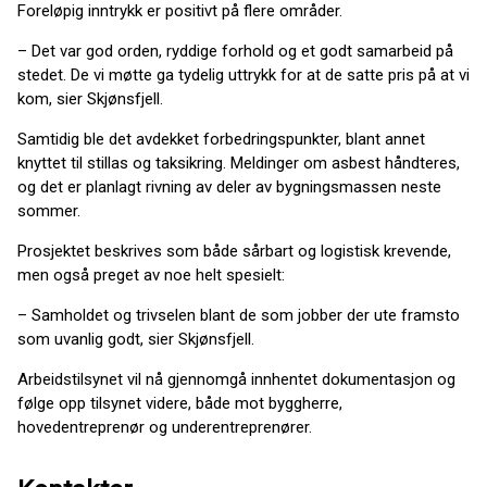
Foreløpig inntrykk er positivt på flere områder.
– Det var god orden, ryddige forhold og et godt samarbeid på
stedet. De vi møtte ga tydelig uttrykk for at de satte pris på at vi
kom, sier Skjønsfjell.
Samtidig ble det avdekket forbedringspunkter, blant annet
knyttet til stillas og taksikring. Meldinger om asbest håndteres,
og det er planlagt rivning av deler av bygningsmassen neste
sommer.
Prosjektet beskrives som både sårbart og logistisk krevende,
men også preget av noe helt spesielt:
– Samholdet og trivselen blant de som jobber der ute framsto
som uvanlig godt, sier Skjønsfjell.
Arbeidstilsynet vil nå gjennomgå innhentet dokumentasjon og
følge opp tilsynet videre, både mot byggherre,
hovedentreprenør og underentreprenører.