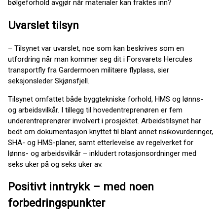
bølgeforhold avgjør når materialer kan fraktes inn?
Uvarslet tilsyn
– Tilsynet var uvarslet, noe som kan beskrives som en
utfordring når man kommer seg dit i Forsvarets Hercules
transportfly fra Gardermoen militære flyplass, sier
seksjonsleder Skjønsfjell.
Tilsynet omfattet både byggtekniske forhold, HMS og lønns-
og arbeidsvilkår. I tillegg til hovedentreprenøren er fem
underentreprenører involvert i prosjektet. Arbeidstilsynet har
bedt om dokumentasjon knyttet til blant annet risikovurderinger,
SHA- og HMS-planer, samt etterlevelse av regelverket for
lønns- og arbeidsvilkår – inkludert rotasjonsordninger med
seks uker på og seks uker av.
Positivt inntrykk – med noen
forbedringspunkter