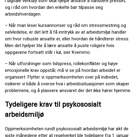
i digitale verktøy som skal hjelpe ansatte å håndtere presset,
og i råd om hvordan den enkelte bør tilpasse seg
arbeidshverdagen.
– Når man leser kursannonser og råd om stressmestring og
selvledelse, er det lett å få inntrykk av at arbeidsmiljø handler
om hvor robuste ansatte er, eller hvordan de håndterer stress.
Men det hjelper lite å lære ansatte å puste roligere hvis
oppgavene fortsatt står i kø, sier Kvernmo.
– Når utfordringer som tidspress, rollekonflikter og høye
emosjonelle krav oppstår, må vi se på hvordan arbeidet er
organisert. Flytter vi oppmerksomheten over på individet,
risikerer vi både å overse hva i arbeidssituasjonen som skaper
problemene, og å plassere ansvaret der det ikke hører hjemme.
Tydeligere krav til psykososialt
arbeidsmiljø
Oppmerksomheten rundt psykososialt arbeidsmiljø har økt de
siste månedene etter at regelverket ble tydeligere fra 1. januar