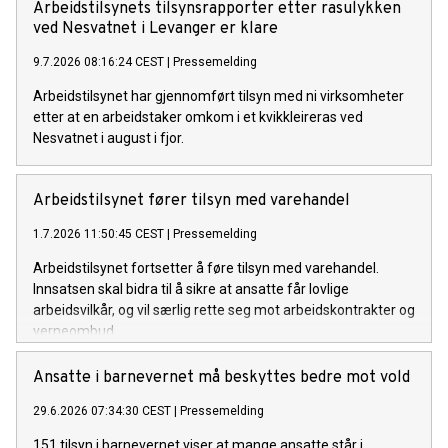
Arbeidstilsynets tilsynsrapporter etter rasulykken
ved Nesvatnet i Levanger er klare
9.7.2026 08:16:24 CEST
|
Pressemelding
Arbeidstilsynet har gjennomført tilsyn med ni virksomheter
etter at en arbeidstaker omkom i et kvikkleireras ved
Nesvatnet i august i fjor.
Arbeidstilsynet fører tilsyn med varehandel
1.7.2026 11:50:45 CEST
|
Pressemelding
Arbeidstilsynet fortsetter å føre tilsyn med varehandel.
Innsatsen skal bidra til å sikre at ansatte får lovlige
arbeidsvilkår, og vil særlig rette seg mot arbeidskontrakter og
verneombud.
Ansatte i barnevernet må beskyttes bedre mot vold
29.6.2026 07:34:30 CEST
|
Pressemelding
151 tilsyn i barnevernet viser at mange ansatte står i