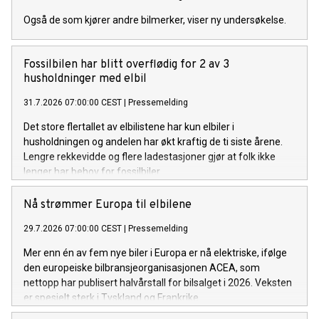
Også de som kjører andre bilmerker, viser ny undersøkelse.
Fossilbilen har blitt overflødig for 2 av 3
husholdninger med elbil
31.7.2026 07:00:00 CEST
|
Pressemelding
Det store flertallet av elbilistene har kun elbiler i
husholdningen og andelen har økt kraftig de ti siste årene.
Lengre rekkevidde og flere ladestasjoner gjør at folk ikke
lenger har behov for fossilbiler.
Nå strømmer Europa til elbilene
29.7.2026 07:00:00 CEST
|
Pressemelding
Mer enn én av fem nye biler i Europa er nå elektriske, ifølge
den europeiske bilbransjeorganisasjonen ACEA, som
nettopp har publisert halvårstall for bilsalget i 2026. Veksten
er spesielt sterk i Tyskland og Frankrike.