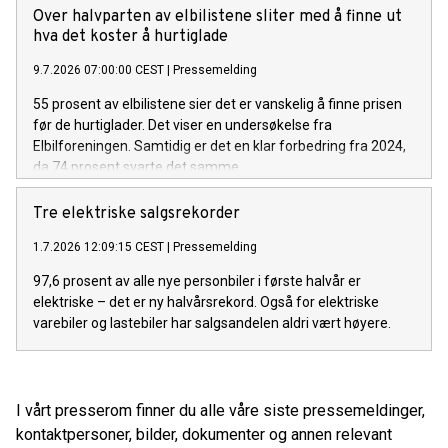
Over halvparten av elbilistene sliter med å finne ut
hva det koster å hurtiglade
9.7.2026 07:00:00 CEST
|
Pressemelding
55 prosent av elbilistene sier det er vanskelig å finne prisen
før de hurtiglader. Det viser en undersøkelse fra
Elbilforeningen. Samtidig er det en klar forbedring fra 2024,
da 74 prosent svarte det samme.
Tre elektriske salgsrekorder
1.7.2026 12:09:15 CEST
|
Pressemelding
97,6 prosent av alle nye personbiler i første halvår er
elektriske – det er ny halvårsrekord. Også for elektriske
varebiler og lastebiler har salgsandelen aldri vært høyere.
I vårt presserom finner du alle våre siste pressemeldinger,
kontaktpersoner, bilder, dokumenter og annen relevant