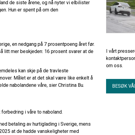
nd de siste årene, og nå nyter vi elbilister
ngen. Hun er spent på om den
erige, en nedgang på 7 prosentpoeng året før.
I vårt presse
 litt mer beskjeden: 16 prosent svarer at de
kontaktperson
om oss.
emdeles kan skje på de travleste
mover. Målet er at det skal være like enkelt å
elde nabolandene våre, sier Christina Bu.
BESØK VÅ
 forbedring i våre to naboland.
ed betaling av hurtiglading i Sverige, mens
i 2025 at de hadde vanskeligheter med