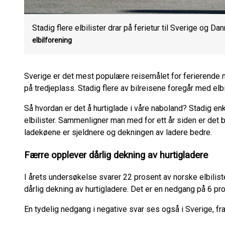
Stadig flere elbilister drar på ferietur til Sverige og Da
elbilforening
Sverige er det mest populære reisemålet for ferierende
på tredjeplass. Stadig flere av bilreisene foregår med elbi
Så hvordan er det å hurtiglade i våre naboland? Stadig enk
elbilister. Sammenligner man med for ett år siden er det bå
ladekøene er sjeldnere og dekningen av ladere bedre.
Færre opplever dårlig dekning av hurtigladere
I årets undersøkelse svarer 22 prosent av norske elbilis
dårlig dekning av hurtigladere. Det er en nedgang på 6 p
En tydelig nedgang i negative svar ses også i Sverige, fra