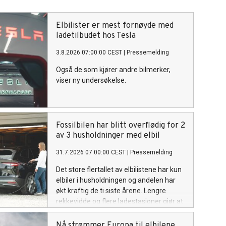
Elbilister er mest fornøyde med
ladetilbudet hos Tesla
3.8.2026 07:00:00 CEST
|
Pressemelding
Også de som kjører andre bilmerker,
viser ny undersøkelse.
Fossilbilen har blitt overflødig for 2
av 3 husholdninger med elbil
31.7.2026 07:00:00 CEST
|
Pressemelding
Det store flertallet av elbilistene har kun
elbiler i husholdningen og andelen har
økt kraftig de ti siste årene. Lengre
rekkevidde og flere ladestasjoner gjør at
folk ikke lenger har behov for fossilbiler.
Nå strømmer Europa til elbilene