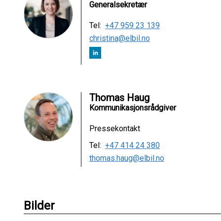
Generalsekretær
Tel:
+47 959 23 139
christina@elbil.no
Thomas Haug
Kommunikasjonsrådgiver
Pressekontakt
Tel:
+47 414 24 380
thomas.haug@elbil.no
Bilder