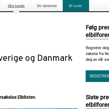
Våre kunder
Om tjenesten
Bli kunde
Følg pre
elbilfore
Registrer deg
sakene fra No
 Sverige og Danmark
deg av når so
REGISTRE
Siste pr
rsøkelse Elbilisten.
elbilfore