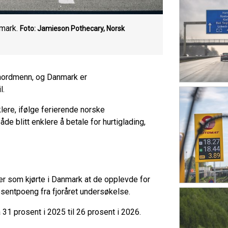
nmark.
Foto: Jamieson Pothecary, Norsk
 nordmenn, og Danmark er
l.
lere, ifølge ferierende norske
de blitt enklere å betale for hurtiglading,
ter som kjørte i Danmark at de opplevde for
rosentpoeng fra fjoråret undersøkelse.
 31 prosent i 2025 til 26 prosent i 2026.