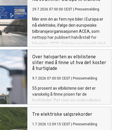
29.7.2026 07:00:00 CEST
|
Pressemelding
Mer enn én av fem nye biler i Europa er
nå elektriske, ifølge den europeiske
bilbransjeorganisasjonen ACEA, som
nettopp har publisert halvårstall for
bilsalget i 2026. Veksten er spesielt sterk
i Tyskland og Frankrike.
Over halvparten av elbilistene
sliter med å finne ut hva det koster
å hurtiglade
9.7.2026 07:00:00 CEST
|
Pressemelding
55 prosent av elbilistene sier det er
vanskelig å finne prisen før de
hurtiglader. Det viser en undersøkelse
fra Elbilforeningen. Samtidig er det en
klar forbedring fra 2024, da 74 prosent
Tre elektriske salgsrekorder
svarte det samme.
1.7.2026 12:09:15 CEST
|
Pressemelding