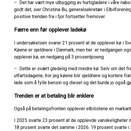
– Det har vært mye utbygging av hurtigladere i våre nabola
godt det, sier Christina Bu, generalsekretær i Elbilforeni
positive trenden fra i fjor fortsetter fremover.
Færre enn før opplever ladekø
I undersøkelsen svarer 21 prosent at de opplever kø i Sv
Køene er sjeldnere i Danmark, men her er nedgangen også
opplever kø, en nedgang på 3 prosentpoeng.
– Dette er svært gledelig med mindre kø. Selv om det fr
utfartsdagene, tror jeg køene blir sjeldnere og kortere fra
lade som å fylle bensin og diesel og det burde jo også gj
Trenden er at betaling blir enklere
Også på betalingsfronten opplever elbilistene en markant
I 2025 svarte 23 prosent at de opplevde vanskeligheter m
18 prosent svarte det samme i 2026. 19 prosent svarte 