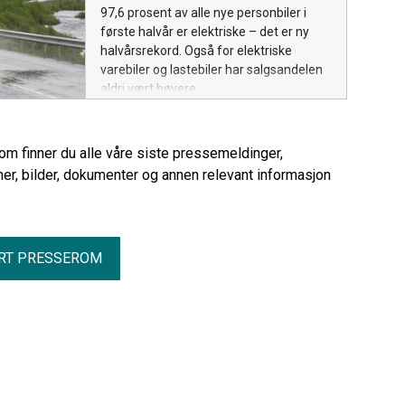
97,6 prosent av alle nye personbiler i
første halvår er elektriske – det er ny
halvårsrekord. Også for elektriske
varebiler og lastebiler har salgsandelen
aldri vært høyere.
rom finner du alle våre siste pressemeldinger,
er, bilder, dokumenter og annen relevant informasjon
RT PRESSEROM