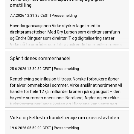
omstilling
7.7.2026 12:31:35 CEST
|
Pressemelding
Hovedorganisasjonen Virke styrker laget med to
direktøransettelser. Med Gry Larsen som direktør samfunn
og Endre Dingsør som direktør IT og digitalisering satser
Virke på to områder som blir avgjørende for medlemmenes
konkurransekraft i årene som kommer: samfunnspåvirkning
og digital omstilling.
Spår tidenes sommerhandel
25.6.2026 13:30:52 CEST
|
Pressemelding
Renteheving og inflasjon til tross: Norske forbrukere åpner
for alvor lommeboka i sommer. Virke anslår at nordmenn vil
handle for hele 127,5 milliarder kroner i juli og august – den
høyeste summen noensinne. Nordland, Agder og en rekke
turistkommuner langs kysten og i fjordene kan vente seg
rekordomsetning.
Virke og Fellesforbundet enige om grossistavtalen
19.6.2026 05:50:00 CEST
|
Pressemelding