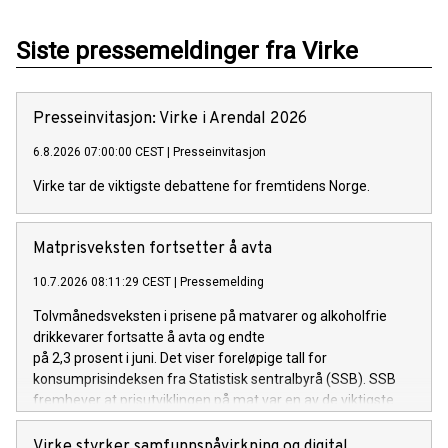
Siste pressemeldinger fra Virke
Presseinvitasjon: Virke i Arendal 2026
6.8.2026 07:00:00 CEST
|
Presseinvitasjon
Virke tar de viktigste debattene for fremtidens Norge.
Matprisveksten fortsetter å avta
10.7.2026 08:11:29 CEST
|
Pressemelding
Tolvmånedsveksten i prisene på matvarer og alkoholfrie
drikkevarer fortsatte å avta og endte
på 2,3 prosent i juni. Det viser foreløpige tall for
konsumprisindeksen fra Statistisk sentralbyrå (SSB). SSB
fremhever at prisutviklingen på mat var en av de viktigste
årsakene til at den generelle prisveksten (total KPI) var
lavere i juni enn i mai.
Virke styrker samfunnspåvirkning og digital