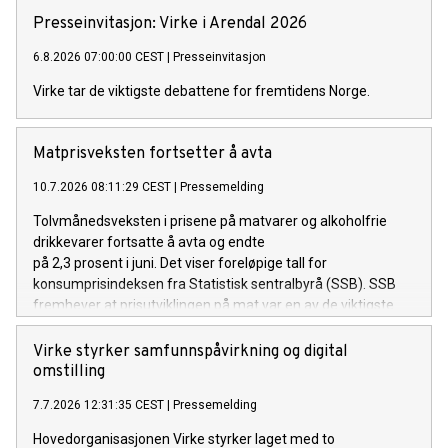
Presseinvitasjon: Virke i Arendal 2026
6.8.2026 07:00:00 CEST
|
Presseinvitasjon
Virke tar de viktigste debattene for fremtidens Norge.
Matprisveksten fortsetter å avta
10.7.2026 08:11:29 CEST
|
Pressemelding
Tolvmånedsveksten i prisene på matvarer og alkoholfrie
drikkevarer fortsatte å avta og endte
på 2,3 prosent i juni. Det viser foreløpige tall for
konsumprisindeksen fra Statistisk sentralbyrå (SSB). SSB
fremhever at prisutviklingen på mat var en av de viktigste
årsakene til at den generelle prisveksten (total KPI) var
lavere i juni enn i mai.
Virke styrker samfunnspåvirkning og digital
omstilling
7.7.2026 12:31:35 CEST
|
Pressemelding
Hovedorganisasjonen Virke styrker laget med to