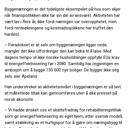
Byggenæringen er det tydeligste eksempelet på hva som skjer
når finanspolitikken ikke tar sin del av ansvaret. Aktiviteten har
vært lav i flere år, ikke fordi næringen var overopphetet, men
fordi renteøkningene og kostnadssjokkene har truffet den
hardest.
– Paradokset er at selv om byggenæringen ligger nede,
mangler det ikke utfordringer den kan bidra til å løse. Med
dagens tempo vil ikke norske husholdninger oppfylle EUs krav
til energieffektivisering før i 2080. Samtidig har regjeringen en
ambisjon om å bygge 130 000 nye boliger. De bygger ikke seg
selv, sier Apeland.
Han understreker at aktivitetsnivået i byggenæringen er så lavt
at målrettede tiltak kan gjennomføres uten å øke presset på
norsk økonomi.
– Vi hadde ønsket oss et skattefradrag for rehabiliteringstiltak
som gir energieffektivisering av eget hjem, etter svensk modell,
samt etablering av et hurtigspor for å gjøre om næringsbygg til