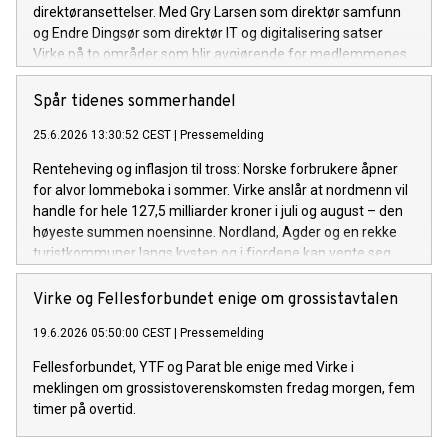
direktøransettelser. Med Gry Larsen som direktør samfunn
og Endre Dingsør som direktør IT og digitalisering satser
Virke på to områder som blir avgjørende for medlemmenes
konkurransekraft i årene som kommer: samfunnspåvirkning
og digital omstilling.
Spår tidenes sommerhandel
25.6.2026 13:30:52 CEST
|
Pressemelding
Renteheving og inflasjon til tross: Norske forbrukere åpner
for alvor lommeboka i sommer. Virke anslår at nordmenn vil
handle for hele 127,5 milliarder kroner i juli og august – den
høyeste summen noensinne. Nordland, Agder og en rekke
turistkommuner langs kysten og i fjordene kan vente seg
rekordomsetning.
Virke og Fellesforbundet enige om grossistavtalen
19.6.2026 05:50:00 CEST
|
Pressemelding
Fellesforbundet, YTF og Parat ble enige med Virke i
meklingen om grossistoverenskomsten fredag morgen, fem
timer på overtid.