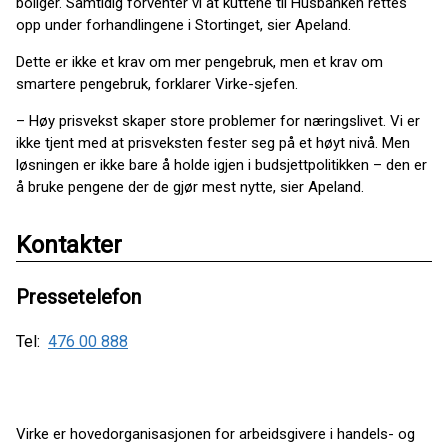
boliger. Samtidig forventer vi at kuttene til Husbanken rettes
opp under forhandlingene i Stortinget, sier Apeland.
Dette er ikke et krav om mer pengebruk, men et krav om
smartere pengebruk, forklarer Virke-sjefen.
– Høy prisvekst skaper store problemer for næringslivet. Vi er
ikke tjent med at prisveksten fester seg på et høyt nivå. Men
løsningen er ikke bare å holde igjen i budsjettpolitikken – den er
å bruke pengene der de gjør mest nytte, sier Apeland.
Kontakter
Pressetelefon
Tel:
476 00 888
Virke er hovedorganisasjonen for arbeidsgivere i handels- og