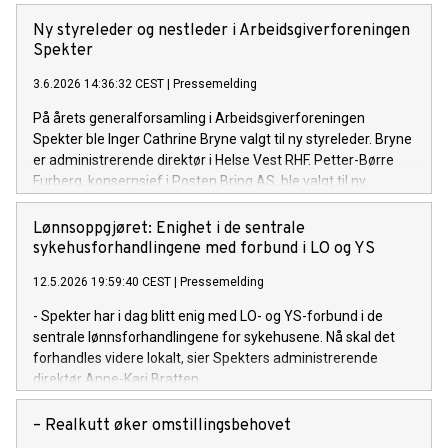
Ny styreleder og nestleder i Arbeidsgiverforeningen
Spekter
3.6.2026 14:36:32 CEST
|
Pressemelding
På årets generalforsamling i Arbeidsgiverforeningen
Spekter ble Inger Cathrine Bryne valgt til ny styreleder. Bryne
er administrerende direktør i Helse Vest RHF. Petter-Børre
Furberg, konsernsjef i Posten Bring AS, ble valgt til ny
nestleder.
Lønnsoppgjøret: Enighet i de sentrale
sykehusforhandlingene med forbund i LO og YS
12.5.2026 19:59:40 CEST
|
Pressemelding
- Spekter har i dag blitt enig med LO- og YS-forbund i de
sentrale lønnsforhandlingene for sykehusene. Nå skal det
forhandles videre lokalt, sier Spekters administrerende
direktør Anne-Kari Bratten.
– Realkutt øker omstillingsbehovet