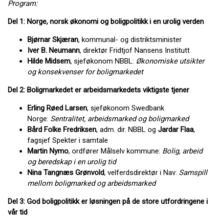
Program:
Del 1: Norge, norsk økonomi og boligpolitikk i en urolig verden
Bjørnar Skjæran
, kommunal- og distriktsminister
Iver B. Neumann
, direktør Fridtjof Nansens Institutt
Hilde Midsem
, sjeføkonom NBBL:
Økonomiske utsikter
og konsekvenser for boligmarkedet
Del 2: Boligmarkedet er arbeidsmarkedets viktigste tjener
Erling Røed Larsen
, sjeføkonom Swedbank
Norge:
Sentralitet, arbeidsmarked og boligmarked
Bård Folke Fredriksen
, adm. dir. NBBL og
Jardar Flaa
,
fagsjef Spekter i samtale
Martin Nymo
, ordfører Målselv kommune:
Bolig, arbeid
og beredskap i en urolig tid
Nina Tangnæs Grønvold
, velferdsdirektør i Nav:
Samspill
mellom boligmarked og arbeidsmarked
Del 3: God boligpolitikk er løsningen på de store utfordringene i
vår tid