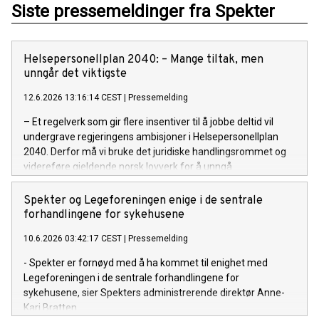
Siste pressemeldinger fra Spekter
Helsepersonellplan 2040: – Mange tiltak, men
unngår det viktigste
12.6.2026 13:16:14 CEST
|
Pressemelding
– Et regelverk som gir flere insentiver til å jobbe deltid vil
undergrave regjeringens ambisjoner i Helsepersonellplan
2040. Derfor må vi bruke det juridiske handlingsrommet og
videreføre gjeldende norsk lovverk for å unngå
overtidsbetaling på mertid, sier Odd Erik Stende,
viseadministrerende direktør i Spekter.
Spekter og Legeforeningen enige i de sentrale
forhandlingene for sykehusene
10.6.2026 03:42:17 CEST
|
Pressemelding
- Spekter er fornøyd med å ha kommet til enighet med
Legeforeningen i de sentrale forhandlingene for
sykehusene, sier Spekters administrerende direktør Anne-
Kari Bratten.