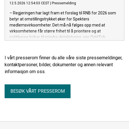
12.5.2026 12:54:03 CEST
|
Pressemelding
– Regjeringen har lagt fram et forslag til RNB for 2026 som
betyr at omstillingstrykket øker for Spekters
medlemsvirksomheter. Det må nå følges opp med at
virksomhetene får større frihet til å prioritere og at
politikerne bidrar til mindre detaljstyring, sier Odd Erik
Stende, viseadministrerende direktør i Spekter.
I vårt presserom finner du alle våre siste pressemeldinger,
kontaktpersoner, bilder, dokumenter og annen relevant
informasjon om oss.
BESØK VÅRT PRESSEROM