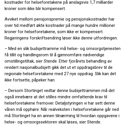
kostnader for helseforetakene på anslagsvis 1,7 milliarder
kroner som ikke blir kompensert.
Avviket mellom pensjonspremie og pensjonskostnader har
over tid medført økte kostnader på mange hundre millioner
kroner for helseforetakene, som ikke er kompensert.
Regjeringens forskriftsendring løser ikke denne utfordringen.
– Med en slik budsjettramme må helse- og omsorgstjenesten
få tillit og handlingsrom til å gjennomføre nødvendige
omstillingstiltak, sier Stende. Etter fjorårets behandling av
revidert nasjonalbudsjett gikk det ut et oppdragsbrev til de
regionale helseforetakene med 27 nye oppdrag. Slik kan det
ikke fortsette, påpeker han.
– Dersom Stortinget vedtar denne budsjettrammen må det
også innebære at det stilles mindre omfattende krav til
helseforetakene fremover. Detaljstyringen vi har sett denne
våren må opphøre. Når realveksten i helseforetakene går ned
må Stortinget ha en annen tilnærming til hvordan oppgavene i
helse- og omsorgssektoren skal løses, sier Stende.