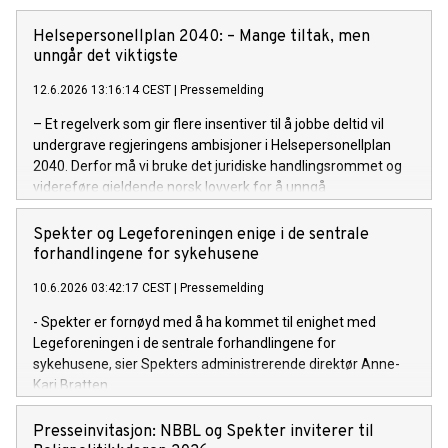
Helsepersonellplan 2040: – Mange tiltak, men
unngår det viktigste
12.6.2026 13:16:14 CEST
|
Pressemelding
– Et regelverk som gir flere insentiver til å jobbe deltid vil
undergrave regjeringens ambisjoner i Helsepersonellplan
2040. Derfor må vi bruke det juridiske handlingsrommet og
videreføre gjeldende norsk lovverk for å unngå
overtidsbetaling på mertid, sier Odd Erik Stende,
viseadministrerende direktør i Spekter.
Spekter og Legeforeningen enige i de sentrale
forhandlingene for sykehusene
10.6.2026 03:42:17 CEST
|
Pressemelding
- Spekter er fornøyd med å ha kommet til enighet med
Legeforeningen i de sentrale forhandlingene for
sykehusene, sier Spekters administrerende direktør Anne-
Kari Bratten.
Presseinvitasjon: NBBL og Spekter inviterer til