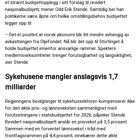
et stramt budsjettopplegg i sitt forslag til revidert
nasjonalbudsjett, mener Odd Erik Stende. Samtidig ber han
politikerne være åpne om hvilke omstillingsbehov budsjettet
legger opp til.
– Det er positivt at norsk økonomi blir litt mindre avhengig av
avkastningen fra Oljefondet. Nå blir det opp til Stortinget å
holde budsjettet innenfor ansvarlige rammer. Spekters
medlemsvirksomheter trenger forutsigbarhet og langsiktighet,
sier Stende.
Sykehusene mangler anslagsvis 1,7
milliarder
Regjeringens bevilgninger til sykehussektoren kompenserer ikke
for den økte pris- og lønnsveksten sammenlignet med
forutsetningene i statsbudsjettet for 2026, påpeker Stende.
Revidert nasjonalbudsjett anslår en prisvekst på 3,5 prosent.
Sammen med en forventet lønnsvekst i tråd med
frontfagsrammen på 4,4 prosent, innebærer dette økte