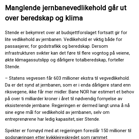
Manglende jernbanevedlikehold går ut
over beredskap og klima
Stende er bekymret over at budsjettforslaget fortsatt gir for
lite vedlikehold av jernbanen. Vedlikehold er viktig både for
passasjerer, for godstrafikk og beredskap. Dersom
infrastrukturen svikter kan det føre til flere vogntog på veiene,
økte klimagassutslipp og dårligere totalberedskap, forteller
Stende.
– Statens vegvesen får 603 millioner ekstra til vegvedlikehold.
Da er det synd at jernbanen, som er i enda dårligere stand enn
riksvegene, ikke får mer midler. Bane NOR har estimert et behov
på over ti milliarder kroner i året til nødvendig fornyelse av
eksisterende jernbane. Regjeringen er dermed langt unna å nå
sine egne mål for vedlikehold av jernbanen, selv om
entreprenørene har ledig kapasitet, sier Stende.
Spekter er fornøyd med at regjeringen foreslår 150 millioner til
godsnæringen etter kvikkleireskredet som rammet