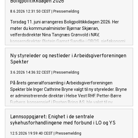
Boligpolitikkdagen 2026
8.6.2026 12:31:50 CEST
|
Pressemelding
Torsdag 11. juni arrangeres Boligpolitikkdagen 2026. Her
møter du kommunalminister Bjørnar Skjæran,
velferdsdirektør Nina Tangnæs Grønvold i NAV,
konserndirektør Øistein Gamst Sandlie i OBOS, sjeføkonomi
Erling Røed Larsen i Swedbank og politikere fra flere partier.
Ny styreleder og nestleder i Arbeidsgiverforeningen
Spekter
3.6.2026 14:36:32 CEST
|
Pressemelding
På årets generalforsamling i Arbeidsgiverforeningen
Spekter ble Inger Cathrine Bryne valgt til ny styreleder. Bryne
er administrerende direktør i Helse Vest RHF. Petter-Børre
Furberg, konsernsjef i Posten Bring AS, ble valgt til ny
nestleder.
Lønnsoppgjøret: Enighet i de sentrale
sykehusforhandlingene med forbund i LO og YS
12.5.2026 19:59:40 CEST
|
Pressemelding