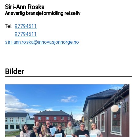
Siri-Ann Roska
Ansvarlig bransjeformidling reiseliv
Tel:
97794511
97794511
siri-ann.roska@innovasjonnorge.no
Bilder