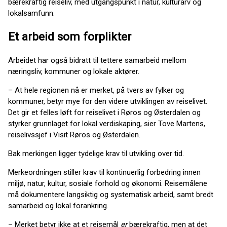
bærekraftig reiseliv, med utgangspunkt i natur, kulturarv og
lokalsamfunn.
Et arbeid som forplikter
Arbeidet har også bidratt til tettere samarbeid mellom
næringsliv, kommuner og lokale aktører.
– At hele regionen nå er merket, på tvers av fylker og
kommuner, betyr mye for den videre utviklingen av reiselivet.
Det gir et felles løft for reiselivet i Røros og Østerdalen og
styrker grunnlaget for lokal verdiskaping, sier Tove Martens,
reiselivssjef i Visit Røros og Østerdalen.
Bak merkingen ligger tydelige krav til utvikling over tid.
Merkeordningen stiller krav til kontinuerlig forbedring innen
miljø, natur, kultur, sosiale forhold og økonomi. Reisemålene
må dokumentere langsiktig og systematisk arbeid, samt bredt
samarbeid og lokal forankring.
– Merket betyr ikke at et reisemål
er
bærekraftig, men at det