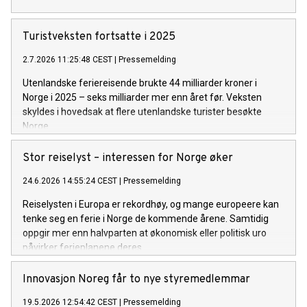
Turistveksten fortsatte i 2025
2.7.2026 11:25:48 CEST
|
Pressemelding
Utenlandske feriereisende brukte 44 milliarder kroner i
Norge i 2025 – seks milliarder mer enn året før. Veksten
skyldes i hovedsak at flere utenlandske turister besøkte
Norge.
Stor reiselyst – interessen for Norge øker
24.6.2026 14:55:24 CEST
|
Pressemelding
Reiselysten i Europa er rekordhøy, og mange europeere kan
tenke seg en ferie i Norge de kommende årene. Samtidig
oppgir mer enn halvparten at økonomisk eller politisk uro
påvirker ferieplanene deres.
Innovasjon Noreg får to nye styremedlemmar
19.5.2026 12:54:42 CEST
|
Pressemelding