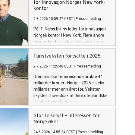
for Innovasjon Norges New York-
kontor
5.8.2026 15:59:47 CEST
|
Pressemelding
Pål T. Næss blir ny leder for Innovasjon
Norges kontor i New York. Flere andre
eksportkontorer skal ledes av erfarne
næringslivsprofiler.
Turistveksten fortsatte i 2025
2.7.2026 11:25:48 CEST
|
Pressemelding
Utenlandske feriereisende brukte 44
milliarder kroner i Norge i 2025 – seks
milliarder mer enn året før. Veksten
skyldes i hovedsak at flere utenlandske
turister besøkte Norge.
Stor reiselyst – interessen for
Norge øker
24.6.2026 14:55:24 CEST
|
Pressemelding