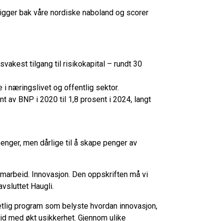
ligger bak våre nordiske naboland og scorer
vakest tilgang til risikokapital – rundt 30
 i næringslivet og offentlig sektor.
t av BNP i 2020 til 1,8 prosent i 2024, langt
penger, men dårlige til å skape penger av
marbeid. Innovasjon. Den oppskriften må vi
avsluttet Haugli.
hetlig program som belyste hvordan innovasjon,
id med økt usikkerhet. Gjennom ulike