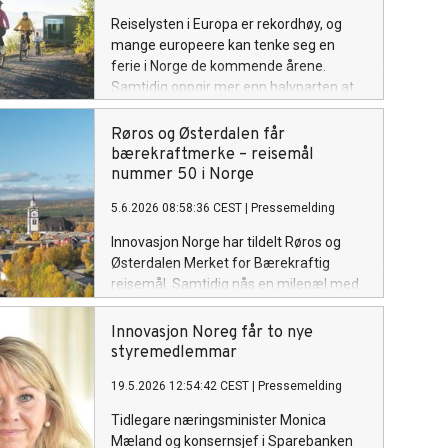
Reiselysten i Europa er rekordhøy, og
mange europeere kan tenke seg en
ferie i Norge de kommende årene.
Samtidig oppgir mer enn halvparten at
økonomisk eller politisk uro påvirker
ferieplanene deres.
Røros og Østerdalen får
bærekraftmerke – reisemål
nummer 50 i Norge
5.6.2026 08:58:36 CEST
|
Pressemelding
Innovasjon Norge har tildelt Røros og
Østerdalen Merket for Bærekraftig
reisemål. Samtidig nås en milepæl med
reisemål nummer 50 i den nasjonale
merkeordningen.
Innovasjon Noreg får to nye
styremedlemmar
19.5.2026 12:54:42 CEST
|
Pressemelding
Tidlegare næringsminister Monica
Mæland og konsernsjef i Sparebanken