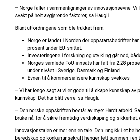
– Norge faller i sammenligninger av innovasjonsevne. Vi 
svakt på helt avgjørende faktorer, sa Haugli.
Blant utfordringene som ble trukket frem:
Norge er landet i Norden der oppstartsbedrifter har s
prosent under EU-snittet.
Investeringene i forskning og utvikling går ned, både
Norges samlede FoU-innsats har falt fra 2,28 prosen
under nivået i Sverige, Danmark og Finland.
Evnen til å kommersialisere kunnskap svekkes.
– Vi har lenge sagt at vi er gode til å skape kunnskap av 
kunnskap. Det har blitt verre, sa Haugli.
– Den norske oppskriften består av mye: Hardt arbeid. Sa
bruke nå, for å sikre fremtidig verdiskaping og sikkerhet, 
Innovasjonstalen er mer enn en tale. Den inngikk i et hel
beredskap og konkurransekraft henger tett sammen i en t