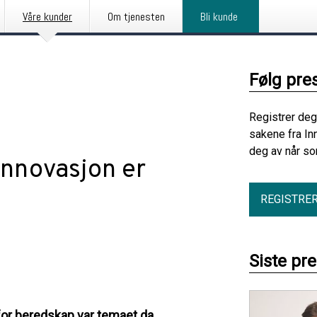
Våre kunder
Om tjenesten
Bli kunde
Følg pre
Registrer deg
sakene fra In
deg av når so
Innovasjon er
REGISTRE
Siste pr
for beredskap var temaet da