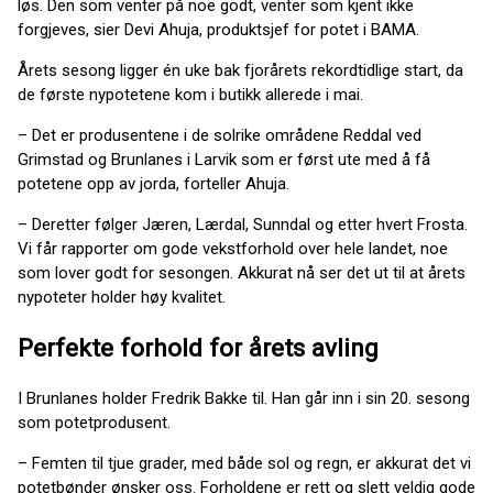
løs. Den som venter på noe godt, venter som kjent ikke
forgjeves, sier Devi Ahuja, produktsjef for potet i BAMA.
Årets sesong ligger én uke bak fjorårets rekordtidlige start, da
de første nypotetene kom i butikk allerede i mai.
– Det er produsentene i de solrike områdene Reddal ved
Grimstad og Brunlanes i Larvik som er først ute med å få
potetene opp av jorda, forteller Ahuja.
– Deretter følger Jæren, Lærdal, Sunndal og etter hvert Frosta.
Vi får rapporter om gode vekstforhold over hele landet, noe
som lover godt for sesongen. Akkurat nå ser det ut til at årets
nypoteter holder høy kvalitet.
Perfekte forhold for årets avling
I Brunlanes holder Fredrik Bakke til. Han går inn i sin 20. sesong
som potetprodusent.
– Femten til tjue grader, med både sol og regn, er akkurat det vi
potetbønder ønsker oss. Forholdene er rett og slett veldig gode