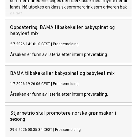
sommermånedene selges det i særklasse mest mynte her til
lands. Nå utpekes en klassisk sommerdrink som driveren bak
salget.
Oppdatering: BAMA tilbakekaller babyspinat og
babyleaf mix
2.7.2026 14:10:10 CEST
|
Pressemelding
Årsaken er funn av listeria etter intern prøvetaking.
BAMA tilbakekaller babyspinat og babyleaf mix
1.7.2026 19:26:06 CEST
|
Pressemelding
Årsaken er funn av listeria etter intern prøvetaking.
Stjernetrio skal promotere norske grønnsaker i
sesong
29.6.2026 08:35:34 CEST
|
Pressemelding