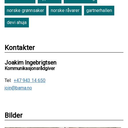
norske grønnsaker
norske råvarer
gartnerhallen
devi ahuja
Kontakter
Joakim Ingebrigtsen
Kommunikasjonsrådgiver
Tel:
+47 943 14 650
join@bama.no
Bilder